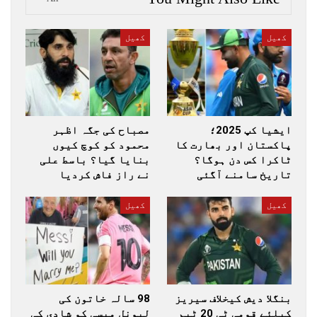
کھیل
کھیل
ایشیا کپ 2025؛
مصباح کی جگہ اظہر
پاکستان اور بھارت کا
محمود کو کوچ کیوں
ٹاکرا کس دن ہوگا؟
بنایا گیا؟ باسط علی
تاریخ سامنے آگئی
نے راز فاش کردیا
کھیل
کھیل
بنگلا دیش کیخلاف سیریز
98 سالہ خاتون کی
کیلئے قومی ٹی 20 ٹیم
لیونل میسی کو شادی کی