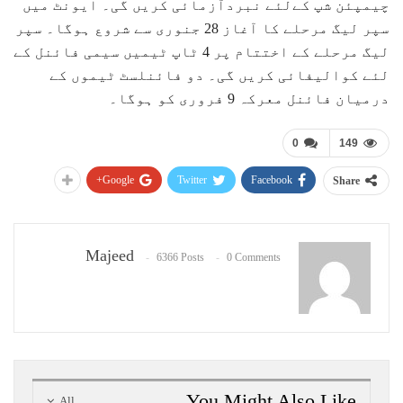
چیمپئن شپ کےلئے نبردآزمائی کریں گی۔ ایونٹ میں
سپر لیگ مرحلے کا آغاز 28 جنوری سے شروع ہوگا۔ سپر
لیگ مرحلے کے اختتام پر 4 ٹاپ ٹیمیں سیمی فائنل کے
لئے کوالیفائی کریں گی۔ دو فائنلسٹ ٹیموں کے
درمیان فائنل معرکہ 9 فروری کو ہوگا۔
0
149
Google+
Twitter
Facebook
Share
Majeed
6366 Posts
0 Comments
You Might Also Like
All