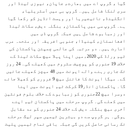
گیا ، گروپ اے میں بھارت، جاپان، نیوزی لینڈ اور
سری لنکا شامل ہیں۔ گروپ بی میں آسٹریلیا،
انگلینڈ، نائیجیریا اور ویسٹ انڈیز کو رکھا گیا
ہے۔ گروپ سی میں پاکستان، بنگلہ دیش، سکاٹ لینڈ
اور زمبابوے شامل ہیں جبکہ گروپ ڈی میں
افغانستان، کینیڈا، جنوبی افریقہ اور متحدہ عرب
امارت ہیں۔ دو مرتبہ کی عالمی چمپئن پاکستان کی
ٹیم ورلڈ کپ 2020ءمیں اپنا پہلا میچ سکاٹ لینڈ کے
خلاف 19 جنوری کو پوچیف سٹروم میں کھیلے گی۔ 24 روز
تک جاری رہنے والے ایونٹ میں 48 میچز کھیلے جائیں
گے۔ میگا ایونٹ کا فائنل میچ 9 فروری کو کھیلا جائے
گا۔ پاکستان انڈر19 کرکٹ ٹیم ایونٹ میں اپنا
دوسرا میچ 22جنوری کو زمبابوے کے خلاف بلوم فونٹین
میں کھلے گی۔ گروپ مرحلے میں پاکستان ٹیم اپنے
آخری میچ بنگلہ دیش کے خلاف 24 جنوری کو مد مقابل
ہوگی۔ ہر گروپ سے دو بہترین ٹیمیں سپر لیگ مرحلے
تک رسائی حاصل کریں گی جبکہ باقی تمام ٹیمیں پلیٹ