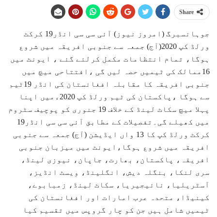
Share
جوہانسبرگ (امروز نیوز) آئی سی سی انڈر19 کرکٹ
ورلڈ کپ 2020(آج) جمعہ سے جنوبی افریقہ میں شروع
ہوگا، تمام انتظامات مکمل کرلئے گئے ، ایونٹ میں
16ممالک کی ٹیمیں حصہ لیں گی ،افتتاحی میچ میں
جنوبی افریقہ کا مقابلہ افغانستان کی انڈر 19ٹیم
سے ہوگا ،پاکستان کی ٹیم ورلڈ کپ 2020ءمیں اپنا
پہلا میچ سکاٹ لینڈ کے خلاف 19 جنوری کو پوچیف سٹروم
میں کھیلے گی۔تفصیلات کے مطابق آئی سی سی انڈر19
کرکٹ ورلڈ کپ کا 13 واں ایڈیشن (آج) جمعہ سے جنوبی
افریقہ میں شروع ہوگا،ایونٹ میں میزبان جنوبی
افریقہ، پاکستان، بھارت، جاپان، نیوزی لینڈ،
سری لنکا، بنگلہ دیش، انگلینڈ، ویسٹ انڈیز،
آسٹریلیا، نائیجیریا، سکاٹ لینڈ، زمبابوے،
کینیڈا، متحدہ عرب امارات اور افغانستان کی
ٹیمیں شامل ہیں جن کو چار گروپس میں تقسیم کیا