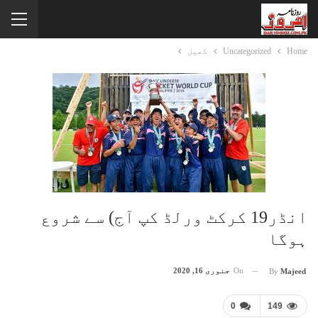
Home
Uncategorized
کھیل
انڈر19 کرکٹ ورلڈ کپ آج) سے شروع
ہوگا
On
جنوری 16, 2020
By
Majeed
0
149