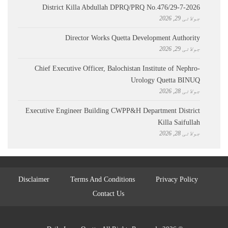
District Killa Abdullah ​DPRQ/PRQ No.476/29-7-2026
جولائی 29, 2026
Director Works Quetta Development Authority
جولائی 29, 2026
Chief Executive Officer, Balochistan Institute of Nephro-
Urology Quetta BINUQ
جولائی 28, 2026
Executive Engineer Building CWPP&H Department District
Killa Saifullah
جولائی 28, 2026
Disclaimer
Terms And Conditions
Privacy Policy
Contact Us