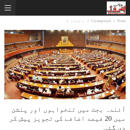
Home
Uncategorized
پاکستان
آئندہ بجٹ میں تنخواہوں اور پنشن
میں 20 فیصد اضافے کی تجویز پیش کر
دی گئی