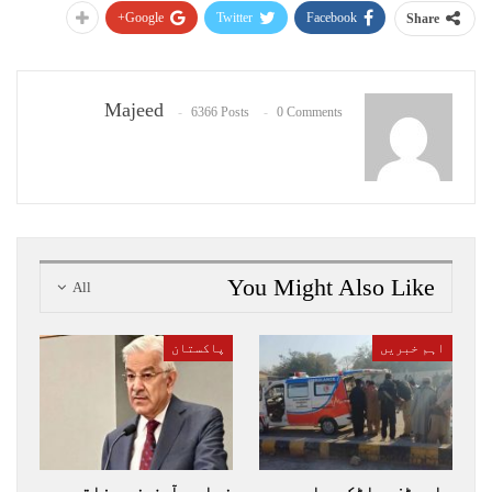
Google+
Twitter
Facebook
Share
Majeed
6366 Posts
0 Comments
You Might Also Like
All
اہم خبریں
پاکستان