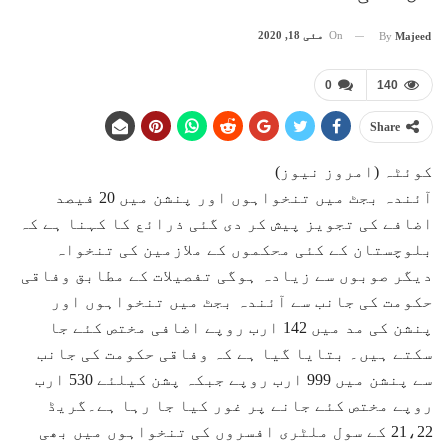
On
مئی 18, 2020
By
Majeed
0
140
Share
کوئٹہ (امروز نیوز)
آئندہ بجٹ میں تنخواہوں اور پنشن میں 20 فیصد
اضافے کی تجویز پیش کر دی گئی ذرائع کا کہنا ہے کہ
بلوچستان کے کئی محکموں کے ملازمین کی تنخواہ
دیگر صوبوں سے زیادہ ہوگی تفصیلات کے مطابق وفاقی
حکومت کی جانب سے آئندہ بجٹ میں تنخواہوں اور
پنشن کی مد میں 142 ارب روپے اضافی مختص کئے جا
سکتے ہیں۔ بتایا گیا ہے کہ وفاقی حکومت کی جانب
سے پنشن میں 999 ارب روپے جبکہ پشن کیلئے 530 ارب
روپے مختص کئے جانے پر غور کیا جا رہا ہے۔گریڈ
21،22 کے سول ملٹری افسروں کی تنخواہوں میں بھی