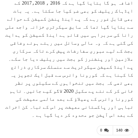
اضافہ ہو گا بتایا گیا ہے کہ 2016 ، 2017،2018 کے
ایڈہاک ریلیف کو بھی ضم کیا جا سکتا ہے۔ یہ بات
بھی قابل غور رہے کہ پے اینڈ پنشن کمیشن کے حوالے
سے بتایا گیا تھا کہ سابق سیکرٹری خزانہ واجد علی
رانا کی سربراہی میں قائم ہے اینڈ کمیشن کو ہدایت
کی گئی ہے کہ وہ مالی وسائل میں رہتے ہوئے وفاقی
بجٹ کے لیے عبوری سفارشات پیش کرے تاکہ سرکاری
ملازمین اور پنشنرز کو بجٹ میں ریلیف دیا جا سکے۔
پے اینڈ کمیشن سیکرٹریٹ سے منسلک سرکاری ذرائع
کا کہنا ہے کہ کورونا وائرس سے قبل ایک تجویز یہ
بھی تھی کہ بجٹ میں تنخواہوں کے سکیلوں پر نظر
ثانی کر کے نئے پے سکیل 2020 لاگو کیے جائیں۔ تاہم
کورونا وائرس کے پھیلاؤ کے بعد عالمی معیشت کی
تباہی اور پاکستانی معیشت پر اس کے تباہ کن اثرات
کے بعد اس آپشن جو محدود کر دیا گیا ہے ۔
0
140