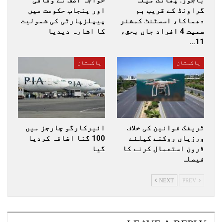
باجوڑ: پھاٹک میلہ
خواجہ آصف نے وفاقی
گراونڈ کے قریب بم
اور پنجاب حکومت میں
دھماکا، اسسٹنٹ کمشنر
پیپلزپارٹی کی شمولیت
سمیت 4 افراد جاں بحق،
کا اشارہ دیدیا
11…
پاکستان
پاکستان
ٹریفک قوانین کی خلاف
ائیرکارگو چارجز میں
ورزیاں روکنے کیلئے
100 گنا اضافہ کردیا
ڈرون استعمال کرنے کا
گیا
فیصلہ
NEXT
PREV