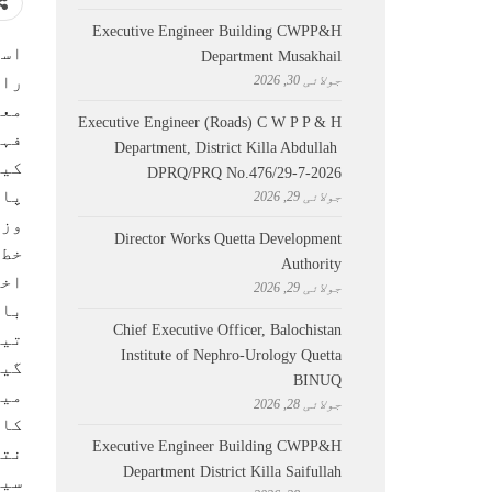
Executive Engineer Building CWPP&H
Department Musakhail
جولائی 30, 2026
راب
معا
Executive Engineer (Roads) C W P P & H
فہم
Department, District Killa Abdullah ​
کیل
DPRQ/PRQ No.476/29-7-2026
پاک
جولائی 29, 2026
وزی
Director Works Quetta Development
خط 
Authority
اخت
جولائی 29, 2026
باع
Chief Executive Officer, Balochistan
تیا
Institute of Nephro-Urology Quetta
گیا
BINUQ
میں
جولائی 28, 2026
کار
Executive Engineer Building CWPP&H
نتا
Department District Killa Saifullah
سیف