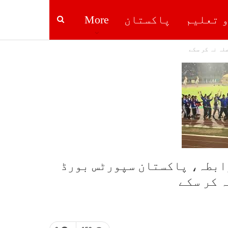
و تعلیم
پاکستان
More
لہ نہ کر سکے
ابطہ، پاکستان سپورٹس بورڈ
 کر سکے