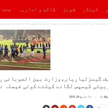
ٹینڈر
شوبز
کالم و اداریہ
صحت 
 الصوبائی رابطہ، پاکستان سپورٹس بورڈ تربیتی کیمپس لگانے کیلئے کوئی فیص
ف گیمزتیاریاں،وزارت بین الصوبائی ر
بیتی کیمپس لگانے کیلئے کوئی فیصلہ نہ
On
مارچ 20, 2019
By
Ma