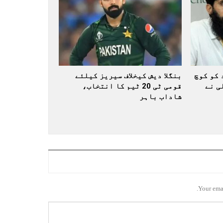
 کو کوچ
بنگلا دیش کیخلاف سیریز کیلئے
ی نے
قومی ٹی 20 ٹیم کا انتخاب،
شاداب باہر
Your emai