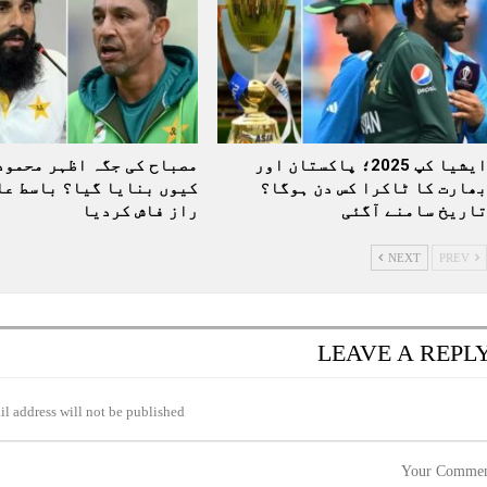
ایشیا کپ 2025؛ پاکستان اور
مصباح کی جگہ اظہر محمود
بھارت کا ٹاکرا کس دن ہوگا؟
کیوں بنایا گیا؟ باسط عل
تاریخ سامنے آگئی
راز فاش کردیا
NEXT
PREV
LEAVE A REPL
l address will not be published.