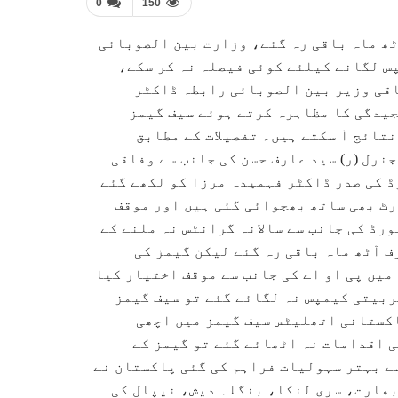
0
150
 انعقاد میں آٹھ ماہ باقی رہ گئے، وزارت بین الصوبائی
س لگانے کیلئے کوئی فیصلہ نہ کر سکے،
اقی وزیر بین الصوبائی رابطہ ڈاکٹر
جیدگی کا مظاہرہ کرتے ہوئے سیف گیمز
تائج آ سکتے ہیں۔ تفصیلات کے مطابق
نرل (ر) سید عارف حسن کی جانب سے وفاقی
 کی صدر ڈاکٹر فہمیدہ مرزا کو لکھے گئے
رٹ بھی ساتھ بھجوائی گئی ہیں اور موقف
ڈ کی جانب سے سالانہ گرانٹس نہ ملنے کے
ف آٹھ ماہ باقی رہ گئے لیکن گیمز کی
میں پی او اے کی جانب سے موقف اختیار کیا
ربیتی کیمپس نہ لگائے گئے تو سیف گیمز
اکستانی اتھلیٹس سیف گیمز میں اچھی
 اقدامات نہ اٹھائے گئے تو گیمز کے
ے بہتر سہولیات فراہم کی گئی پاکستان نے
بھارت، سری لنکا، بنگلہ دیش، نیپال کی