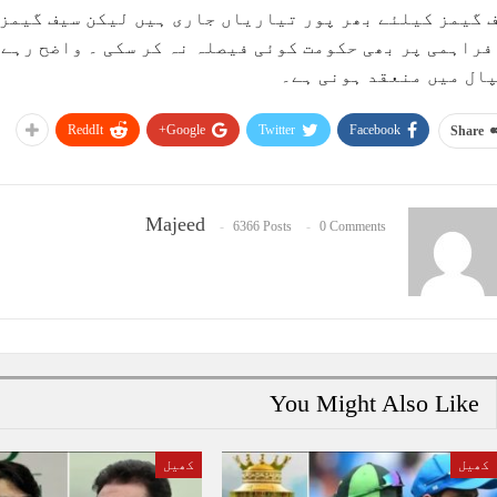
 گیمز کیلئے بھر پور تیاریاں جاری ہیں لیکن سیف گیمز
فراہمی پر بھی حکومت کوئی فیصلہ نہ کر سکی ۔ واضح رہے
ال میں منعقد ہونی ہے۔
ReddIt
Google+
Twitter
Facebook
Share
Majeed
6366 Posts
0 Comments
You Might Also Like
کھیل
کھیل