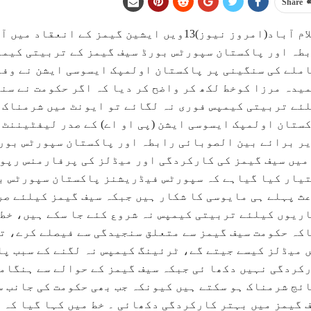
Share
اسلام آباد(امروز نیوز)13ویں ایشین گیمز کے
طہ اور پاکستان سپورٹس بورڈ سیف گیمز کے تربیتی کیمپ
ملے کی سنگینی پر پاکستان اولمپک ایسوسی ایشن نے وف
یدہ مرزا کوخط لکھ کر واضح کر دیا کہ اگر حکومت نے سن
ئے تربیتی کیمپس فوری نہ لگائے تو ایونٹ میں شرمناک ن
ستان اولمپک ایسوسی ایشن (پی او اے) کے صدر لیفٹیننٹ ج
ر برائے بین الصوبائی رابطہ اور پاکستان سپورٹس بورڈ
میں سیف گیمز کی کارکردگی اور میڈلز کی پرفارمنس رپو
یار کیا گیاہے کہ سپورٹس فیڈریشنز پاکستان سپورٹس بور
ث پہلے ہی مایوسی کا شکار ہیں جبکہ سیف گیمز کیلئے صر
ریوں کیلئے تربیتی کیمپس نہ شروع کئے جا سکے ہیں، خط 
کہ حکومت سیف گیمز سے متعلق سنجیدگی سے فیصلے کرے، ت
 میڈلز کیسے جیتے گے، ٹرئینگ کیمپس نہ لگنے کے سبب پ
کردگی نہیں دکھا ئی جبکہ سیف گیمز کے حوالے سے ہنگامی
ئج شرمناک ہو سکتے ہیں کیونکہ جب بھی حکومت کی جانب س
 گیمز میں بہتر کارکردگی دکھائی ۔ خط میں کہا گیا کہ 