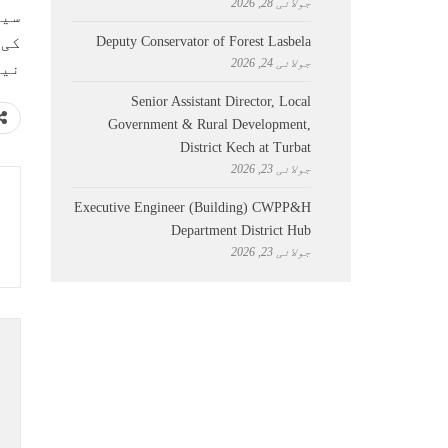
جولائی 28, 2026
سیف
Deputy Conservator of Forest Lasbela
کی 
جولائی 24, 2026
نیپ
Senior Assistant Director, Local
Government & Rural Development,
District Kech at Turbat
جولائی 23, 2026
Executive Engineer (Building) CWPP&H
Department District Hub
جولائی 23, 2026