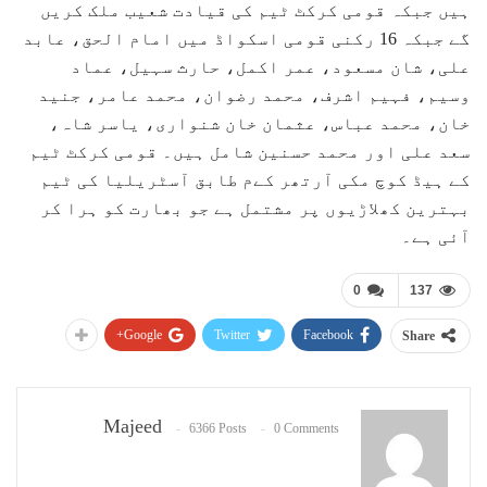
ہیں جبکہ قومی کرکٹ ٹیم کی قیادت شعیب ملک کریں
گے جبکہ 16 رکنی قومی اسکواڈ میں امام الحق، عابد
علی، شان مسعود، عمر اکمل، حارث سہیل، عماد
وسیم، فہیم اشرف، محمد رضوان، محمد عامر، جنید
خان، محمد عباس، عثمان خان شنواری، یاسر شاہ،
سعد علی اور محمد حسنین شامل ہیں۔ قومی کرکٹ ٹیم
کے ہیڈ کوچ مکی آرتھر کےم طابق آسٹریلیا کی ٹیم
بہترین کھلاڑیوں پر مشتمل ہے جو بھارت کو ہرا کر
آئی ہے۔
0
137
Google+
Twitter
Facebook
Share
Majeed
6366 Posts
0 Comments