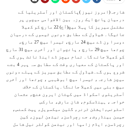
شارجہ(امروز نیوز )پاکستان اور آسٹریلیا کے
درمیان پانچ ایک روزہ بین الاقوامی میچوں پر
مشتمل سیریز کا پہلا میچ(آج) 22 مارچ کو کھیلا
جائیگا۔ شیڈول کے مطابق دونوں ٹیموں کے درمیان
دوسرا ون ڈے میچ 24 مارچ، تیسرا میچ 27 مارچ،
چوتھا میچ 29 مارچ ، پانچواں اور آخری میچ 31 مارچ
کو کھیلا جائے گا۔ تمام میچز ڈے اینڈ نائٹ ہوں گے
اور پاکستان کے معیاری وقت کے مطابق سہ پہر 4 بجے
شروع ہوں گے۔شیڈول کے مطابق سیریز کے پہلے دونوں
میچز شارجہ، تیسرا میچ ابوظہبی ، چوتھا اور آخری
میچ دبئی میں کھیلا جائےگا۔پاکستان کے خلاف
آسٹریلوی اسکواڈ میں کپتان ایرون فنچ، عثمان
خواجہ، ہینڈسکوم، شان مارش، مارکس
اسٹونس،ایشٹن ٹرنر، گلین میکسویل، پیٹ کمنس،
جیسن بینڈروف، جے رچرڈسن، نیتھن لیون، کین
رچرڈسن، ایڈم زامپا اور نیتھن کولٹر نیل شامل