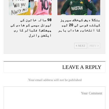
بنگلا دیش کیخلاف سیریز
98 سالہ خاتون کی
کیلئے قومی ٹی 20 ٹیم
لیونل میسی کو شادی کی
کا انتخاب، شاداب باہر
پیشکش؛ فٹبالر کا ری
ایکشن وائرل
NEXT
PREV
LEAVE A REPLY
Your email address will not be published.