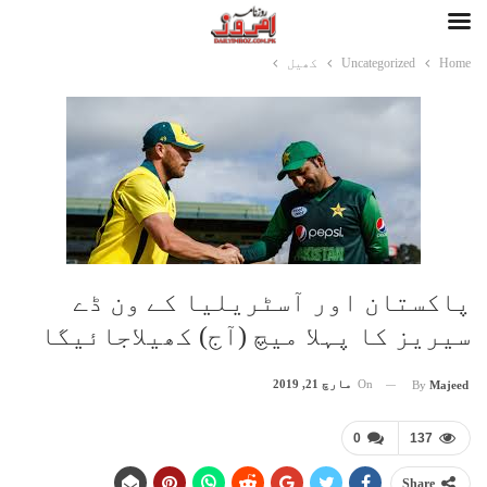
Home
Uncategorized
کھیل
پاکستان اور آسٹریلیا کے ون ڈے
سیریز کا پہلا میچ (آج) کھیلاجائیگا
On
مارچ 21, 2019
By
Majeed
0
137
Share