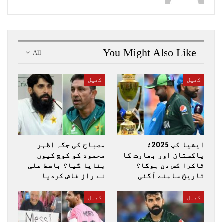
You Might Also Like
All
کھیل
کھیل
ایشیا کپ 2025؛
مصباح کی جگہ اظہر
پاکستان اور بھارت کا
محمود کو کوچ کیوں
ٹاکرا کس دن ہوگا؟
بنایا گیا؟ باسط علی
تاریخ سامنے آگئی
نے راز فاش کردیا
کھیل
کھیل