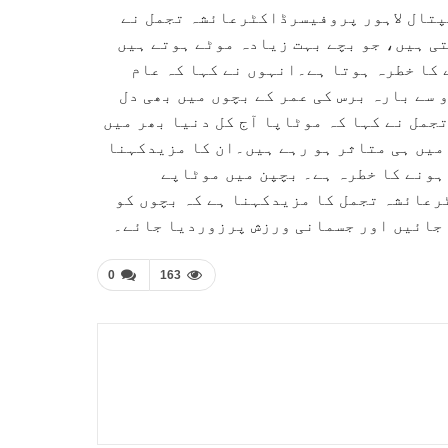
تال لاہور پروفیسرڈاکٹرعائشہ تجمل نے
تی ہیں، جو بچے بہت زیادہ موٹے ہوتے ہیں
 کا خطرہ ہوتا ہے۔انہوں نے کہا کہ عام
 سے بارہ برس کی عمر کے بچوں میں بھی دل
مل نے کہا کہ موٹاپا آج کل دنیا بھر میں
 میں ہی متاثر ہو رہے ہیں۔ان کا مزیدکہنا
 ہونے کا خطرہ ہے۔ بچپن میں موٹاپے
عائشہ تجمل کا مزیدکہنا ہے کہ بچوں کو
 جائیں اور جسمانی ورزش پرزوردیا جائے۔
0
163