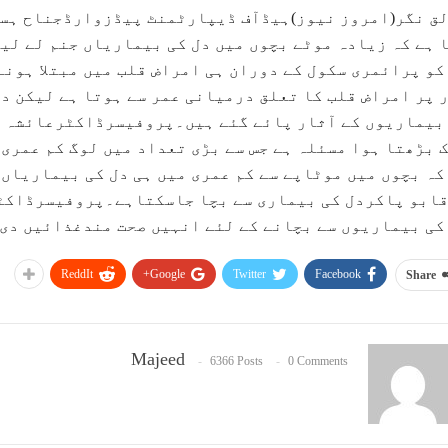
ق نگر(امروز نیوز)ہیڈآف ڈیپارٹمنٹ پیڈزوارڈجناح ہسپ
 ہے کہ زیادہ موٹے بچوں میں دل کی بیماریاں جنم لے لی
کو پرائمری سکول کے دوران ہی امراض قلب میں مبتلا ہونے
 پر امراض قلب کا تعلق درمیانی عمر سے ہوتا ہے لیکن دو
بیماریوں کے آثار پائے گئے ہیں۔پروفیسرڈاکٹرعائشہ تج
 بڑھتا ہوا مسئلہ ہے جس سے بڑی تعداد میں لوگ کم عمری
کہ بچوں میں موٹاپے سے کم عمری میں ہی دل کی بیماریاں
ابو پاکردل کی بیماری سے بچا جاسکتاہے۔پروفیسرڈاکٹر
کی بیماریوں سے بچانے کے لئے انہیں صحت مندغذائیں دی
ReddIt
Google+
Twitter
Facebook
Share
Majeed
6366 Posts
0 Comments