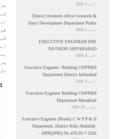
اگست 5, 2026
خال
کہا
District livestock officer livestock &
ان 
Dairy Development Department Pishin
طور
اگست 5, 2026
کی 
EXECUTIVE ENGINEER PHE
ایک
DIVISION JAFFARABAD
ہے 
اگست 4, 2026
پرق
Executive Engineer- Building CWPP&H
دل 
Department District Jaffarabad
اگست 4, 2026
Executive Engineer Building CWPP&H
Department Musakhail
جولائی 30, 2026
Executive Engineer (Roads) C W P P & H
Department, District Killa Abdullah ​
DPRQ/PRQ No.476/29-7-2026