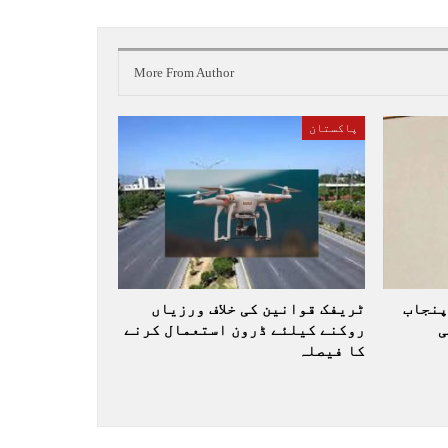
More From Author
پاکستان
پنجاب
ٹریفک قوانین کی خلاف ورزیاں
ی
روکنے کیلئے ڈرون استعمال کرنے
کا فیصلہ