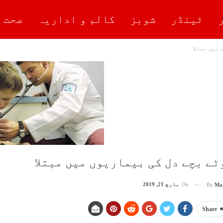
ٹینڈر
شوبز
کالم و اداریہ
صحت 
 میں مبتلا
ٹے بچے دل کی بیماریوں میں مبتلا
On
مارچ 21, 2019
By
Ma
Share