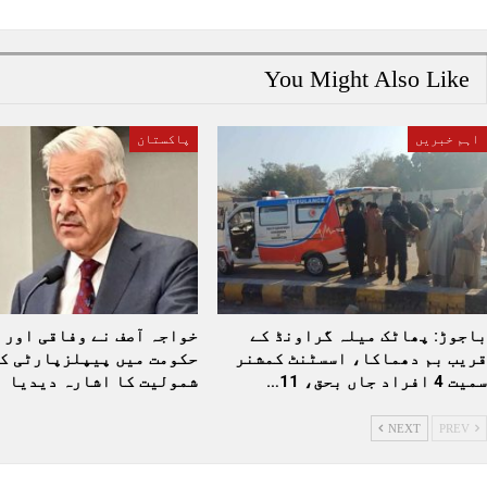
You Might Also Like
اہم خبریں
پاکستان
باجوڑ: پھاٹک میلہ گراونڈ کے
خواجہ آصف نے وفاقی اور 
قریب بم دھماکا، اسسٹنٹ کمشنر
حکومت میں پیپلزپارٹی ک
سمیت 4 افراد جاں بحق، 11…
شمولیت کا اشارہ دیدیا
NEXT
PREV