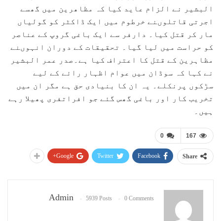
البشیر نے الزام عاید کیا کہ مظاھرین میں گھسے
اجرتی قاتلوںنے خرطوم میں ایک ڈاکٹر کو گولیاں
مار کر قتل کیا۔ دارفر سے ایک باغی گروپ کے عناصر
کو حراست میں لیا گیا۔ تحقیقات کے دوران انہوںنے
مظاہرین کے قتل کا اعتراف کیا ہے۔صدر عمر البشیر
نے کہا کہ سوڈان میں عوام اظہار رائے کے لیے
سڑکوں پرنکلے۔ یہ ان کا بنیادی حق ہے مگر ان میں
تخریب کار اور باغی گھس گئے جو افراتفری پھیلا رہے
ہیں۔
0
167
Google+
Twitter
Facebook
Share
Admin
5939 Posts
0 Comments