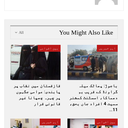
You Might Also Like
All
اہم خبریں
بین اقوامی
باجوڑ: پھاٹک میلہ
قازقستان میں نقاب پر
گراونڈ کے قریب بم
پابندی: عوامی جگہوں
دھماکا، اسسٹنٹ کمشنر
پر چہرہ چھپانا غیر
سمیت 4 افراد جاں بحق،
قانونی قرار
11…
بین اقوامی
اہم خبریں