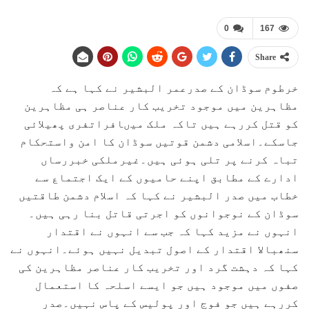
0
167
Share
خرطوم سوڈان کے صدرعمر البشیر نے کہا ہے کہ
مظاہرین میں موجود تخریب کار عناصر ہی مظاہرین
کو قتل کررہے ہیں تاکہ ملک میںافراتفری پھیلائی
جاسکے۔اسلامی دشمن قوتیں سوڈان کا امن واستحکام
تباہ کرنے پر تلی ہوئی ہیں۔غیرملکی خبررساں
ادارے کے مطابق اپنے حامیوں کے ایک اجتماع سے
خطاب میں صدر البشیر نے کہا کہ اسلام دشمن طاقتیں
سوڈان کے نوجوانوں کو اجرتی قاتل بنا رہی ہیں۔
انہوں نے مزید کہا کہ جب سے انہوں نے اقتدار
سنھبالا اقتدار کے اصول تبدیل نہیں ہوئے۔انہوں نے
کہا کہ دہشت گرد اور تخریب کار عناصر مظاہرین کی
صفوں میں موجود ہیں جو ایسے اسلحہ کا استعمال
کررہے ہیں جو فوج اور پولیس کے پاس نہیں۔صدر