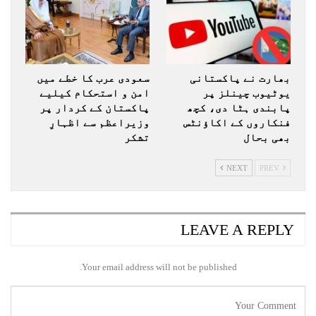
بھارت نے پاکستانی
سعودی عرب کا خطے میں
یوٹیوب چینلز پر
امن و استحکام کیلیے
پابندی ہٹا دی، کچھ
پاکستان کے کردار پر
فنکاروں کے اکاؤنٹس
وزیراعظم سے اظہارِ
بھی بحال
تشکر
NEXT
PREV
LEAVE A REPLY
Your email address will not be published.