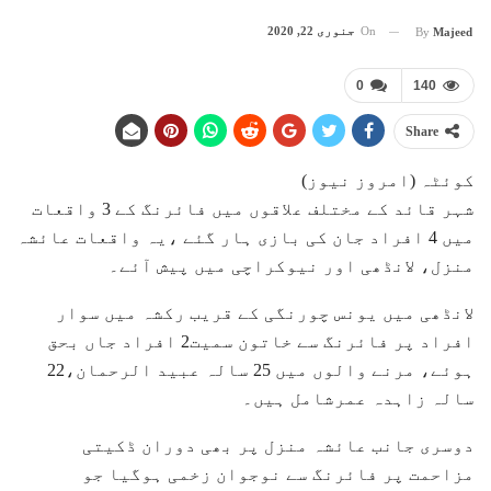
On
جنوری 22, 2020
By
Majeed
0
140
Share
کوئٹہ (امروز نیوز)
شہر قائد کے مختلف علاقوں میں فائرنگ کے 3 واقعات
میں 4 افراد جان کی بازی ہار گئے ،یہ واقعات عائشہ
منزل، لانڈھی اور نیوکراچی میں پیش آئے۔
لانڈھی میں یونس چورنگی کے قریب رکشہ میں سوار
افراد پر فائرنگ سے خاتون سمیت2 افراد جاں بحق
ہوئے، مرنے والوں میں 25 سالہ عبید الرحمان،22
سالہ زاہدہ عمرشامل ہیں۔
دوسری جانب عائشہ منزل پر بھی دوران ڈکیتی
مزاحمت پر فائرنگ سے نوجوان زخمی ہوگیا جو