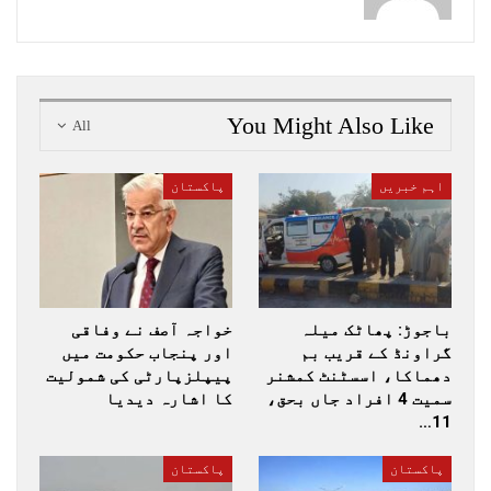
You Might Also Like
All
اہم خبریں
پاکستان
باجوڑ: پھاٹک میلہ
خواجہ آصف نے وفاقی
گراونڈ کے قریب بم
اور پنجاب حکومت میں
دھماکا، اسسٹنٹ کمشنر
پیپلزپارٹی کی شمولیت
سمیت 4 افراد جاں بحق،
کا اشارہ دیدیا
11…
پاکستان
پاکستان