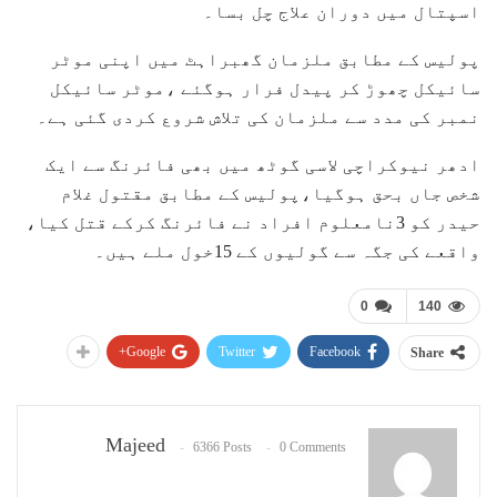
اسپتال میں دوران علاج چل بسا۔
پولیس کے مطابق ملزمان گھبراہٹ میں اپنی موٹر
سائیکل چھوڑ کر پیدل فرار ہوگئے ،موٹر سائیکل
نمبر کی مدد سے ملزمان کی تلاش شروع کردی گئی ہے۔
ادھر نیوکراچی لاسی گوٹھ میں بھی فائرنگ سے ایک
شخص جاں بحق ہوگیا،پولیس کے مطابق مقتول غلام
حیدر کو 3نامعلوم افراد نے فائرنگ کرکے قتل کیا،
واقعے کی جگہ سے گولیوں کے 15خول ملے ہیں۔
0
140
Google+
Twitter
Facebook
Share
Majeed
6366 Posts
0 Comments