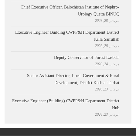
Chief Executive Officer, Balochistan Institute of Nephro-
Urology Quetta BINUQ
جولائی 28, 2026
Executive Engineer Building CWPP&H Department District
Killa Saifullah
جولائی 28, 2026
Deputy Conservator of Forest Lasbela
جولائی 24, 2026
Senior Assistant Director, Local Government & Rural
Development, District Kech at Turbat
جولائی 23, 2026
Executive Engineer (Building) CWPP&H Department District
Hub
جولائی 23, 2026