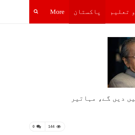
و تعلیم
پاکستان
More
یں دیں گے، مہاتیر
0
144