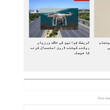
پنجاب
ٹریفک قوانین کی خلاف ورزیاں
ی
روکنے کیلئے ڈرون استعمال کرنے
کا فیصلہ
Your emai