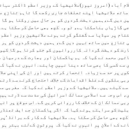
ام آباد (امروز نیوز)ملائیشیا کے وزیر اعظم ڈاکٹر مہات
ساتھ ملائیشیا اپنے تعلقات جاری رکھے گا تاہم تنازع م
ں دیں گے،ہمیں دہشت گردوں کو ہر حال میں روکنا ہو گا 
ی گاڑیاں بناسکتا ہے، تو وہ کچھ بھی حاصل کر سکتا ہے۔
تام پر میڈیا سے گفتگو کرتے ہوئے ملائیشین وزیر اعظم ن
 تنازع میں ساتھ نہیں دیں گے، ہمیں دہشت گردوں کو ہر 
رت کو دہشت گردانہ کارروائیوں کو ختم کرنا ہو گا کیو
تیر محمد نے کہا کہ ہم پاکستان اور بھارت کے درمیان 
 سے کسی کا بھی ساتھ دینا نہیں چاہتے۔انہوں نے کہا کہ 
وں پر حد سے زیادہ انحصار کرتے ہیں اور ان کی اپنی صلا
بی ملکوں کے غلط اقدامات کے خلاف احتجاج کرنے سے ڈرتے
سے کہتے ہیں۔ملائیشیا کے وزیر اعظم نے کہا کہ مغربی م
، اس وجہ سے اسلامی ممالک اسرائیل کی مذمت سے ڈرتے ہیں
بی ممالک ان کے خلاف کارروائی کریں گے۔اس موقع پر انہ
لیت کو سراہتے ہوئے کہا کہ اگر پاکستان جے ایف تھنڈر
کچھ بھی حاصل کر سکتا ہے۔ملائیشیا کے کار کے برانڈ ’پر
نے کے اعلان پر انہوں نے کہا کہ پروٹون کےلئے بہتر ہو 