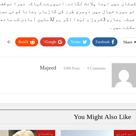
ستان میں اپنا پلانٹ لگائے۔انہوںنے کہاکہ میرا موقف 
ہے جبکہ ہماری 3کروڑ ، لہٰذا اگر
سکتے ہیں۔
ReddIt
Google+
Twitter
Facebook
Share
Majeed
6366 Posts
0 Comments
You Might Also Like
اہم خبریں
پاکستان