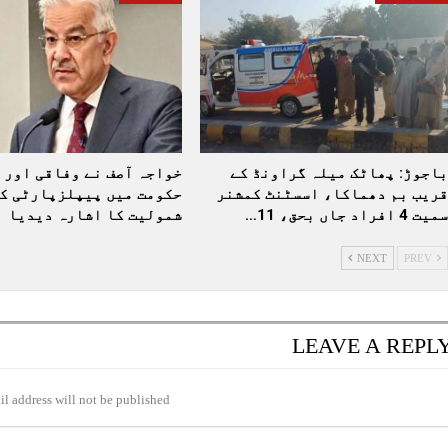
باجوڑ: پھاٹک میلہ گراونڈ کے
خواجہ آصف نے وفاقی اور 
قریب بم دھماکا، اسسٹنٹ کمشنر
حکومت میں پیپلزپارٹی ک
سمیت 4 افراد جاں بحق، 11…
شمولیت کا اشارہ دیدیا
NEXT
PREV
LEAVE A REPL
l address will not be published.