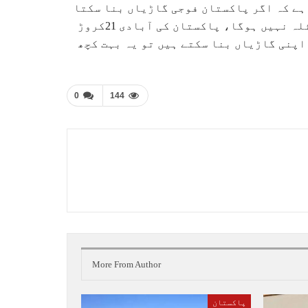
ہے کہ اگر پاکستان فوجی گاڑیاں بنا سکتا
ہے تو میرے خیال میں دوسری طرز کی گاڑیاں بنانا کوئی مسئلہ نہیں ہوگا، پاکستان کی آبادی 21کروڑ
 ہم 32ملین آبادی کے ساتھ اپنی گاڑیاں بنا سکتے ہیں تو یہ بہت کچھ
0
144
More From Author
پاکستان