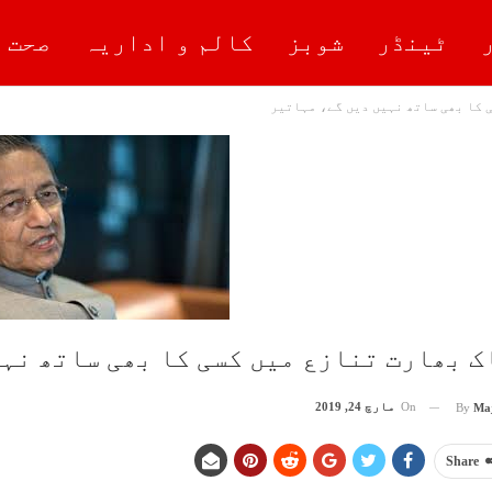
ٹینڈر
شوبز
کالم و اداریہ
صحت 
 کا بھی ساتھ نہیں دیں گے، مہاتیر
ک بھارت تنازع میں کسی کا بھی ساتھ نہ
On
مارچ 24, 2019
By
Ma
Share