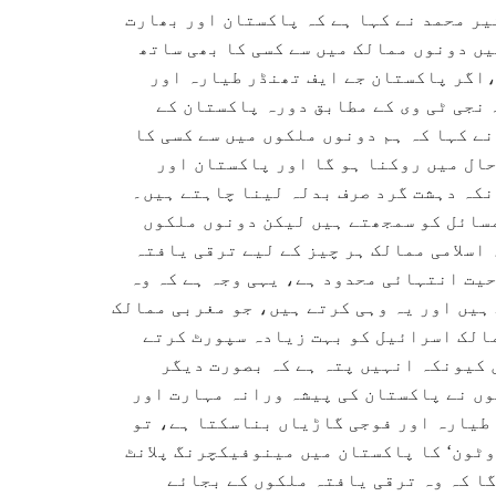
یر محمد نے کہا ہے کہ پاکستان اور بھارت
یں دونوں ممالک میں سے کسی کا بھی ساتھ
،اگر پاکستان جے ایف تھنڈر طیارہ اور
 نجی ٹی وی کے مطابق دورہ پاکستان کے
ے کہا کہ ہم دونوں ملکوں میں سے کسی کا
حال میں روکنا ہو گا اور پاکستان اور
نکہ دہشت گرد صرف بدلہ لینا چاہتے ہیں۔
مسائل کو سمجھتے ہیں لیکن دونوں ملکوں
اسلامی ممالک ہر چیز کے لیے ترقی یافتہ
حیت انتہائی محدود ہے، یہی وجہ ہے کہ وہ
 ہیں اور یہ وہی کرتے ہیں، جو مغربی ممالک
مالک اسرائیل کو بہت زیادہ سپورٹ کرتے
 کیونکہ انہیں پتہ ہے کہ بصورت دیگر
وں نے پاکستان کی پیشہ ورانہ مہارت اور
 طیارہ اور فوجی گاڑیاں بناسکتا ہے، تو
وٹون‘ کا پاکستان میں مینوفیکچرنگ پلانٹ
گا کہ وہ ترقی یافتہ ملکوں کے بجائے