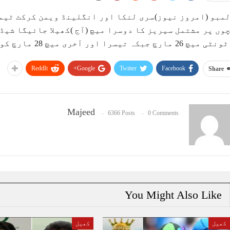
مبو (امروز نیوز)سری لنکا اور انگلینڈ ویمن کرکٹ ٹیم
وں پر مشتمل سیریز کا دوسرا میچ (آج )کھیلا جائیگا شی
26 مارچ جبکہ تیسرا اور آخری میچ 28 مارچ کو کھیلا جائےگا۔
ReddIt
Google+
Twitter
Facebook
Share
Majeed
6366 Posts
0 Comments
You Might Also Like
کھیل
کھیل