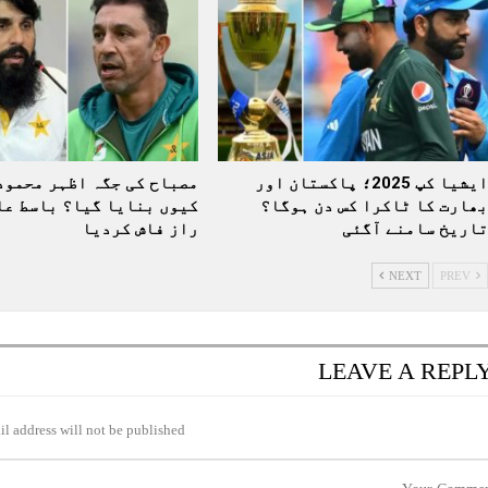
ایشیا کپ 2025؛ پاکستان اور
مصباح کی جگہ اظہر محمود
بھارت کا ٹاکرا کس دن ہوگا؟
کیوں بنایا گیا؟ باسط عل
تاریخ سامنے آگئی
راز فاش کردیا
NEXT
PREV
LEAVE A REPL
l address will not be published.