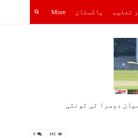
و تعلیم
پاکستان
More
یان دوسرا ٹی ٹونٹی
0
141