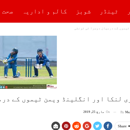
ٹینڈر
شوبز
کالم و اداریہ
صحت 
ٹیموں کے درمیان دوسرا ٹی ٹونٹی
ی لنکا اور انگلینڈ ویمن ٹیموں کے درم
On
مارچ 25, 2019
By
Ma
Share