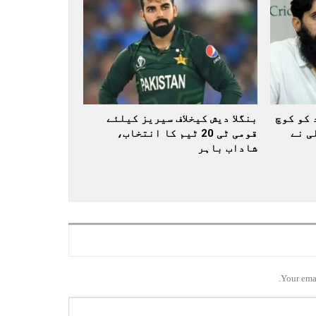
 کو کوچ
بنگلا دیش کیخلاف سیریز کیلئے
ی نے
قومی ٹی 20 ٹیم کا انتخاب،
شاداب باہر
Your emai