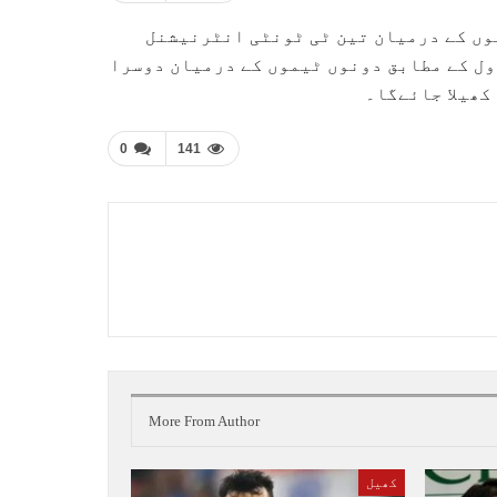
وں کے درمیان تین ٹی ٹونٹی انٹرنیشنل
ڈول کے مطابق دونوں ٹیموں کے درمیان دوسرا
0
141
More From Author
کھیل