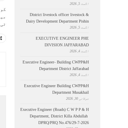
اگست 5, 2026
کول
District livestock officer livestock &
میچ
Dairy Development Department Pishin
ٹی ٹونٹی میچ 
اگست 5, 2026
EXECUTIVE ENGINEER PHE
DIVISION JAFFARABAD
اگست 4, 2026
Executive Engineer- Building CWPP&H
Department District Jaffarabad
اگست 4, 2026
Executive Engineer Building CWPP&H
Department Musakhail
جولائی 30, 2026
Executive Engineer (Roads) C W P P & H
Department, District Killa Abdullah ​
DPRQ/PRQ No.476/29-7-2026