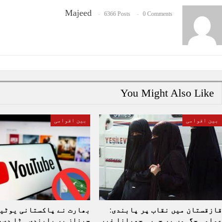
Majeed
6366 Posts
0 Comments
You Might Also Like
بین اقوامی
بین اقوامی
قازقستان میں نقاب پر پابندی:
بھارت نے پاکستانی یوٹی
عوامی جگہوں پر چہرہ چھپانا غیر
چینلز پر پابندی ہٹا دی،