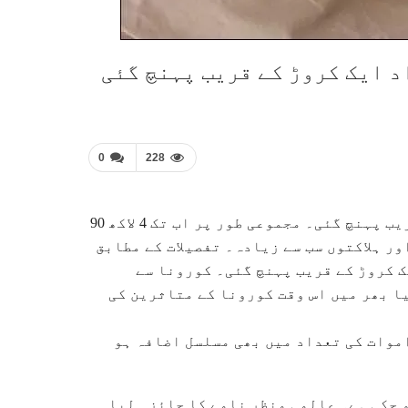
د ایک کروڑ کے قریب پہنچ گئی
0
228
دنیا بھر میں کورونا سے متاثرین کی تعداد ایک کروڑ کے قریب پہنچ گئی۔ مجموعی طور پر اب تک 4 لاکھ 90
ر ہلاکتوں سب سے زیادہ۔ تفصیلات کے مطابق
 کروڑ کے قریب پہنچ گئی۔ کورونا سے
ا بھر میں اس وقت کورونا کے متاثرین کی
موات کی تعداد میں بھی مسلسل اضافہ ہو
عداد 4 لاکھ 88 ہزار سے زائد ہو چکی ہے۔ عالمی منظر نامے کا جائزہ لیا