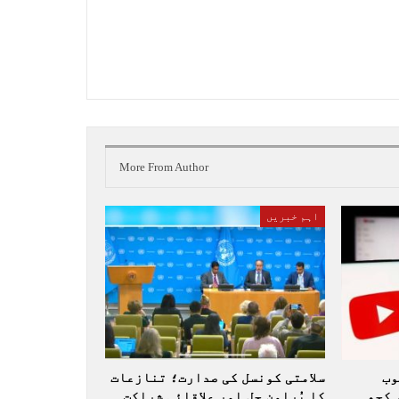
More From Author
اہم خبریں
وب
سلامتی کونسل کی صدارت؛ تنازعات
 کچھ
کا پُرامن حل اور علاقائی شراکت