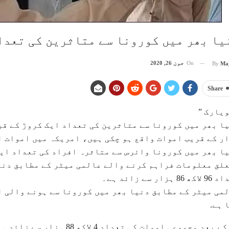
یا بھر میں کورونا سے متاثرین کی تعدا
On
جون 26, 2020
By
Ma
Share
یارک ”
ر کے قریب اموات واقع ہو چکی ہیں، امریکہ میں اموات او
ا بھر میں کورونا وائرس سے متاثرہ افراد کی تعداد ایک
لق معلومات فراہم کرنے والے عالمی میٹر کے مطابق دنی
 86 ہزار سے زائد ہے۔
می میٹر کے مطابق دنیا بھر میں کورونا سے ہونے والی ا
 ہے.
جس کے بعد مجموعی اموات کی ت