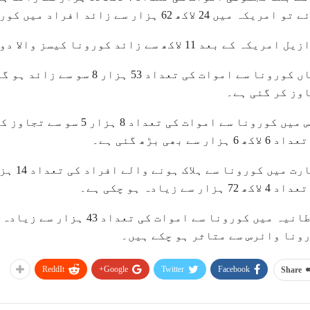
یکہ میں 24 لاکھ 62 ہزار سے زائد افراد میں کورونا وائرس کی تشخیص ہو چکی ہے۔
ریکہ کے بعد 11 لاکھ سے زائد کورونا کیسز والا دوسرا ملک بن گیا ہے.
وز کر گئی ہے۔
روس میں کورونا سے اموات ک
لاکھ 6 ہزار سے بھی بڑھ گئی ہے۔
اکھ 72 ہزار سے زیادہ ہو چکی ہے۔
ونا وائرس سے متاثر ہو چکے ہیں۔
ReddIt
Google+
Twitter
Facebook
Share