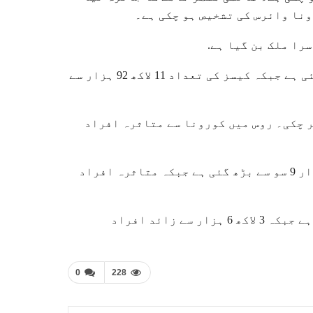
جہاں کورونا سے اموات کی تعداد 53 ہزار 8 سو سے زائد ہو گئی ہے جبکہ کیسز کی تعداد 11 لاکھ 92 ہزار سے
ی تعداد 8 ہزار 5 سو سے تجاوز کر چکی۔ روس میں کورونا سے متاثرہ افراد
بھارت میں کورونا سے ہلاک ہونے والے افراد کی تعداد 14 ہزار 9 سو سے بڑھ گئی ہے جبکہ متاثرہ افراد
برطانیہ میں کورونا سے اموات کی تعداد 43 ہزار سے زیادہ ہے جبکہ 3 لاکھ 6 ہزار سے زائد افراد
0
228