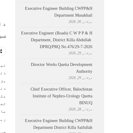
Executive Engineer Building CWPP&H
Department Musakhail
جولائی 30, 2026
دن
Executive Engineer (Roads) C W P P & H
jeed
Department, District Killa Abdullah ​
DPRQ/PRQ No.476/29-7-2026
جولائی 29, 2026
Director Works Quetta Development
نیو
Authority
جولائی 29, 2026
ہزا
دنی
Chief Executive Officer, Balochistan
متع
Institute of Nephro-Urology Quetta
BINUQ
تعداد 96 لاکھ
جولائی 28, 2026
عال
رہا
Executive Engineer Building CWPP&H
Department District Killa Saifullah