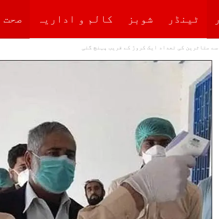
ٹینڈر
شوبز
کالم و اداریہ
صحت 
سے متاثرین کی تعداد ایک کروڑ کے قریب پہنچ گئی