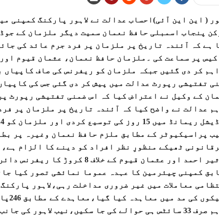
ور ( این این آئی)احساب عدالت نے لاہور پارکنگ کمپنی م
 ہے کہ آئندہ تاریخ پر ملزمان پر فرد جرم عائد کی جائ
کیس پر سماعت کی ۔ملزمان حافظ نعمان، عثمان قیوم اور 
ہم کر دی گئیں جبکہ ملزمان کو ریفرنس کی صاف کاپیاں ب
ی تفتیشی رپورٹ عدالت میں پیش کر دی گئی جس کی کاپیاں
ان کے وکیل نے اعتراض کیا کہ اس ضمنی تفتیشی رپورٹ پر
م عدالت نے واضح کیا کہ آئندہ تاریخ پر ملزمان پر فرد
ب پراسیکیوٹر کے مطابق ملزم حافظ نعمان وغیرہ پر بطو
قانونی ٹھیکے منظورِ نظر افراد کو دینے کا الزام ہے،ن
تاثیر احمد اور عثمان قیوم کے خلاف
بق کمپنی چیئرمین کا عہدہ عموما نمائشی تصور کیا جاتا
ظامی معاملات میں غیر ضروری مداخلت رہی،لاہور پارکنگ 
ٹھیکو