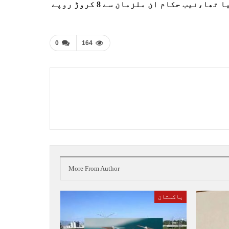
کو سابق سی او تاثیر احمد سمیت 5 ملزمان کو گرفتار کیا گیا تھا،نیب حکام ان ملزمان سے 8 کروڑ روپے
0
164
More From Author
پاکستان