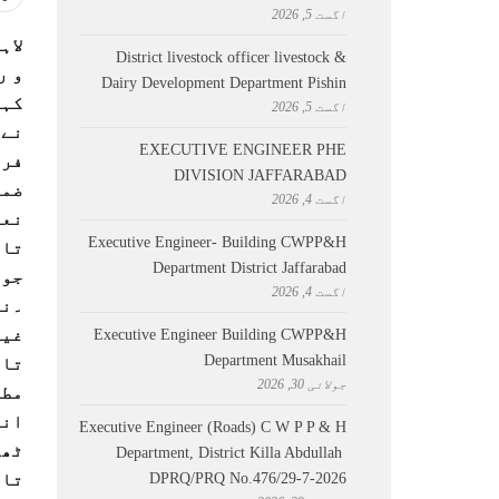
اگست 5, 2026
لاہ
District livestock officer livestock &
Dairy Development Department Pishin
کہا
اگست 5, 2026
نے 
EXECUTIVE ENGINEER PHE
فرا
DIVISION JAFFARABAD
ضمن
اگست 4, 2026
نعم
Executive Engineer- Building CWPP&H
تاہ
Department District Jaffarabad
اگست 4, 2026
۔نی
غیر
Executive Engineer Building CWPP&H
Department Musakhail
جولائی 30, 2026
مطا
انت
Executive Engineer (Roads) C W P P & H
Department, District Killa Abdullah ​
DPRQ/PRQ No.476/29-7-2026