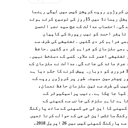
یں کروڑوں روپے کرپشن کیس میں لیگی رہنما
و رکن پنجاب اسمبلی حافظ نعمان سمیت دیگر ملزمان کے جوڈیشل ریمانڈ میں 15روز کی توسیع کرتے ہوئے
ے گی۔احتساب عدالت کے جج سید نجم الحسن
تایثر احمد کو نیب رپورٹ کی کاپیاں
ھی فراہم کر دی گئیں ۔تفتیشی کی طرف سے
 بھی ملزمان کو فراہم کر دی گئیں ۔حافظ
 تفتیشی افسر کے علاوہ کسی کے دستخط نہیں۔
 جرم عائد کی جائے گی۔عدالت نے ملزمان کے
جوڈیشل ریمانڈ میں 15 روز کی توسیع کردی اور ملزمان کو 14 فروری کو دوبارہ پیش کرنے کا حکم دیا ہے
ر چیئرمین مبینہ طور پر کروڑوں روپے کے
یب کی طرف سے تین ملزمان حافظ نعمان،
 8 کروڑ کا ریفرنس دائر کیا جا چکا ہے۔،نیب پراسیکیوٹر کے
 ہے تاہم ملزم کی جانب سے کمپنی کے
کمپنی کا این ٹی جی کمپنی کے ساتھ پارکنگ
ں کی مد میں معاہدہ کیا گیا،معاہدے کے مطابق 246پارکنگ سائٹس این ٹی جی کے حوالے کرنا تھیں
تاہم صرف 33 سائٹس ہی حوالے کی جا سکیں،نیب لاہور کی جانب سے پارکنگ کمپنی کیس میں 26 اپریل 2018ء