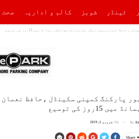
ٹینڈر
شوبز
کالم و اداریہ
صحت 
 ،حافظ نعمان سمیت دیگر ملزمان کے جوڈیشل ریمانڈ میں 15روز کی توسیع
ہور پارکنگ کمپنی سکینڈل ،حافظ نعمان 
نڈ میں 15روز کی توسیع
On
فروری 1, 2019
By
Ad
Share