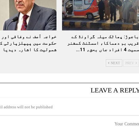
باجوڑ: پھاٹک میلہ گراونڈ کے
خواجہ آصف نے وفاقی اور 
قریب بم دھماکا، اسسٹنٹ کمشنر
حکومت میں پیپلزپارٹی ک
سمیت 4 افراد جاں بحق، 11…
شمولیت کا اشارہ دیدیا
NEXT
PREV
LEAVE A REPL
l address will not be published.