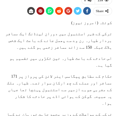
0
159
Share
کوئٹہ (امروز نیوز)
ترکی کے شہر استنبول میں دوران لینڈنگ ایک مسافر
بردار طیارہ رن وے سے پھسل جانے کے باعث ایک شخص
ہلاک جبکہ 150 سے زائد مسافر زخمی ہو گئے ہیں۔
اس حادثے کے باعث طیارہ تین ٹکڑوں میں تقسیم ہو
گیا ہے۔
حکام کے مطابق پیگاسس ایئر لائن کی پرواز پر 171
مسافر اور عملے کے چھ ارکان سوار تھے۔ طیارہ ملک
کے مغربی صوبے ازمیر سے استنبول پہنچا تھا جہاں
یہ صبیحہ گوکن کے ہوائی اڈے پر حادثے کا شکار
ہوا۔
ترکی کے مواصلات کے وزیر محمد چاہت تورہان نے کہا