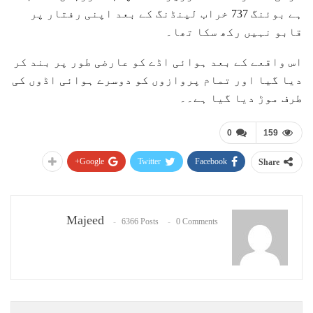
ہے بوئنگ 737 خراب لینڈنگ کے بعد اپنی رفتار پر
قابو نہیں رکھ سکا تھا۔
اس واقعے کے بعد ہوائی اڈے کو عارضی طور پر بند کر
دیا گیا اور تمام پروازوں کو دوسرے ہوائی اڈوں کی
طرف موڑ دیا گیا ہے۔۔
0
159
Google+
Twitter
Facebook
Share
Majeed
6366 Posts
0 Comments