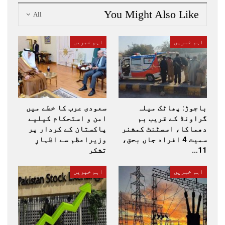
You Might Also Like
All
اہم خبریں
اہم خبریں
باجوڑ: پھاٹک میلہ
سعودی عرب کا خطے میں
گراونڈ کے قریب بم
امن و استحکام کیلیے
دھماکا، اسسٹنٹ کمشنر
پاکستان کے کردار پر
سمیت 4 افراد جاں بحق،
وزیراعظم سے اظہارِ
11…
تشکر
اہم خبریں
اہم خبریں