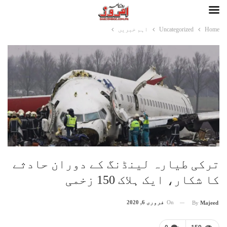
Home
Uncategorized
اہم خبریں
ترکی طیارہ لینڈنگ کے دوران حادثے
کا شکار، ایک ہلاک 150 زخمی
On
فروری 6, 2020
By
Majeed