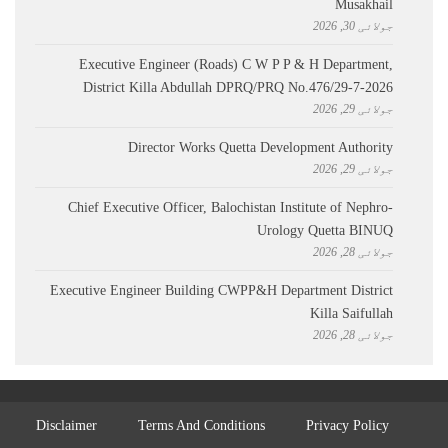
Musakhail
جولائی 30, 2026
Executive Engineer (Roads) C W P P & H Department,
District Killa Abdullah ​DPRQ/PRQ No.476/29-7-2026
جولائی 29, 2026
Director Works Quetta Development Authority
جولائی 29, 2026
Chief Executive Officer, Balochistan Institute of Nephro-
Urology Quetta BINUQ
جولائی 28, 2026
Executive Engineer Building CWPP&H Department District
Killa Saifullah
جولائی 28, 2026
Disclaimer
Terms And Conditions
Privacy Policy