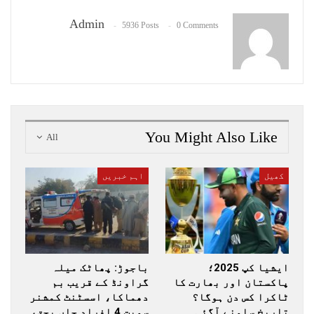
Admin
5936 Posts
0 Comments
You Might Also Like
All
کھیل
اہم خبریں
ایشیا کپ 2025؛
باجوڑ: پھاٹک میلہ
پاکستان اور بھارت کا
گراونڈ کے قریب بم
ٹاکرا کس دن ہوگا؟
دھماکا، اسسٹنٹ کمشنر
تاریخ سامنے آگئی
سمیت 4 افراد جاں بحق،