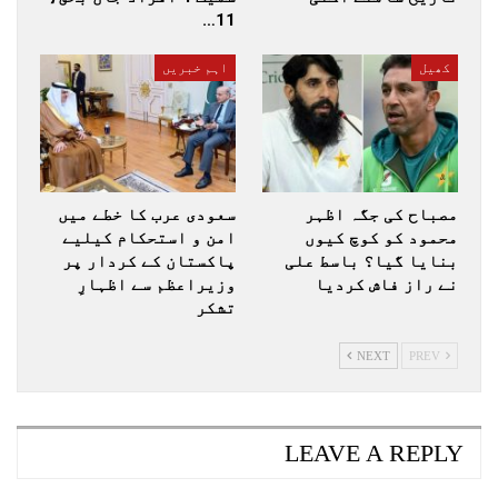
11…
کھیل
اہم خبریں
مصباح کی جگہ اظہر
سعودی عرب کا خطے میں
محمود کو کوچ کیوں
امن و استحکام کیلیے
بنایا گیا؟ باسط علی
پاکستان کے کردار پر
نے راز فاش کردیا
وزیراعظم سے اظہارِ
تشکر
NEXT
PREV
LEAVE A REPLY