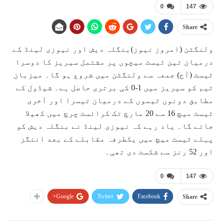
0
147
Share
ولنگٹن (امروز نیوز)بنگلہ دیش اور نیوزی لینڈ کے
درمیان تین ٹیسٹ میچوں پر مشتمل سیریز کا دوسرا
ٹیسٹ (آج) جمعہ سے ولنگٹن میں شروع ہو گا۔ میزبان
ٹیم کو سیریز میں 1-0 کی برتری حاصل ہے۔ شیڈول کے
مطابق دونوں ٹیموں کے درمیان تیسرا اور آخری
ٹیسٹ میچ 16 سے 20 مارچ تک کرائسٹ چرچ میں کھیلا
جائے گا۔ یاد رہے کہ نیوزی لینڈ نے بنگلہ دیش کو
پہلے ٹیسٹ میچ میں یکطرفہ مقابلے کے بعد اننگز
اور 52 رنز سے شکست دی تھی۔
0
147
Google+
Twitter
Facebook
Share