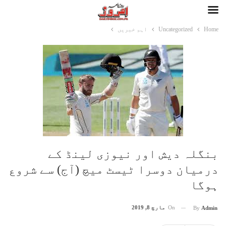
Home
Uncategorized
اہم خبریں
بنگلہ دیش اور نیوزی لینڈ کے
درمیان دوسرا ٹیسٹ میچ (آج) سے شروع
ہوگا
On
مارچ 8, 2019
By
Admin