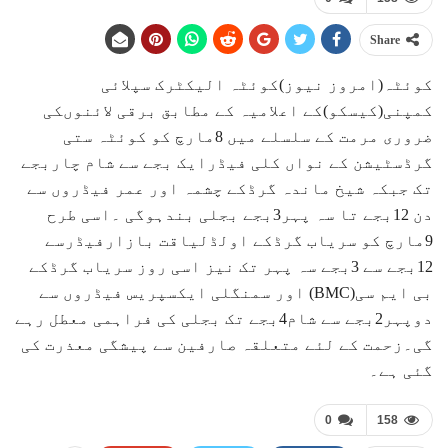
Share
کوئٹہ(امروز نیوز)کوئٹہ الیکٹرک سپلائی
کمپنی(کیسکو)کے اعلامیہ کے مطابق برقی لائنوںکی
ضروری مرمت کے سلسلے میں 8مارچ کو کوئٹہ ستی
گرڈسٹیشن کے نواں کلی فیڈرایک بجے سے شام چاربجے
تک جبکہ شیخ ماندہ گرڈکے چشمہ اور عمر فیڈروں سے
دن 12بجے تا سہ پہر3بجے بجلی بندہوگی ۔اسی طرح
9مارچ کو سریاب گرڈکے اولڈلیاقت بازارفیڈرسے
12بجے سے 3بجے سہ پہر تک نیز اسی روز سریاب گرڈکے
بی ایم سی(BMC) اور سمنگلی ایکسپریس فیڈروں سے
دوپہر2بجے سے شام4بجے تک بجلی کی فراہمی معطل رہے
گی۔زحمت کے لئے متعلقہ صارفین سے پیشگی معذرت کی
گئی ہے۔
0
158