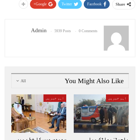
Google+
Twitter
Facebook
Share
Admin
5939 Posts
0 Comments
You Might Also Like
All
اہم خبریں
اہم خبریں
باجوڑ: پھاٹک میلہ
سعودی عرب کا خطے میں