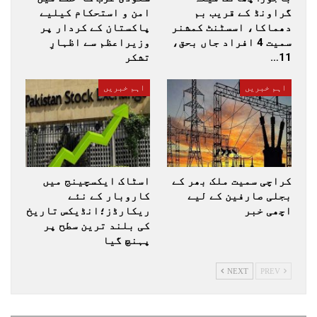
گراونڈ کے قریب بم
امن و استحکام کیلیے
دھماکا، اسسٹنٹ کمشنر
پاکستان کے کردار پر
سمیت 4 افراد جاں بحق،
وزیراعظم سے اظہارِ
11…
تشکر
اہم خبریں
اہم خبریں
کراچی سمیت ملک بھر کے
اسٹاک ایکسچینج میں
بجلی صارفین کے لیے
کاروبار کے نئے
اچھی خبر
ریکارڈز؛انڈیکس تاریخ
کی بلند ترین سطح پر
پہنچ گیا
NEXT
PREV