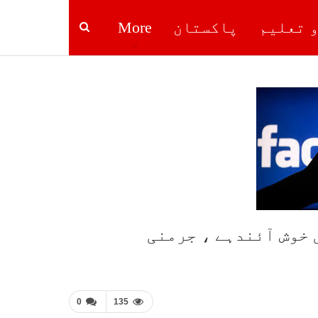
و تعلیم
پاکستان
More
 خوش آئندہے ، جرمنی
0
135