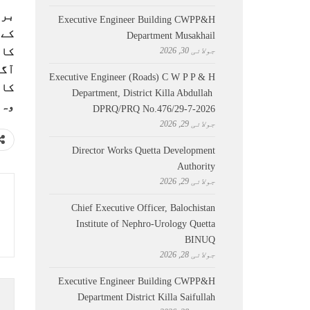
برل
Executive Engineer Building CWPP&H
کے 
Department Musakhail
جولائی 30, 2026
کار
آگے
Executive Engineer (Roads) C W P P & H
کار
Department, District Killa Abdullah ​
وہ 
DPRQ/PRQ No.476/29-7-2026
جولائی 29, 2026
Director Works Quetta Development
Authority
جولائی 29, 2026
Chief Executive Officer, Balochistan
Institute of Nephro-Urology Quetta
BINUQ
جولائی 28, 2026
Executive Engineer Building CWPP&H
Department District Killa Saifullah