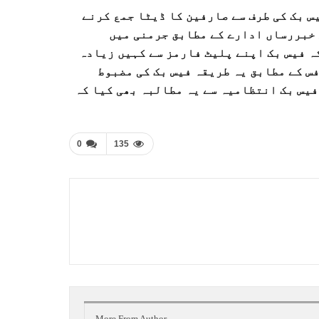
س بک کی طرف سے صارفین کا ڈیٹا جمع کرنے
 خبررساں ادارے کے مطابق جرمنی میں
ہ فیس بک اپنے پلیٹ فارمز سے کہیں زیادہ
س کے مطابق یہ طریقہ فیس بک کی مضبوط
یس بک انتظامیہ سے یہ مطالبہ بھی کیا کہ
0
135
More From Author