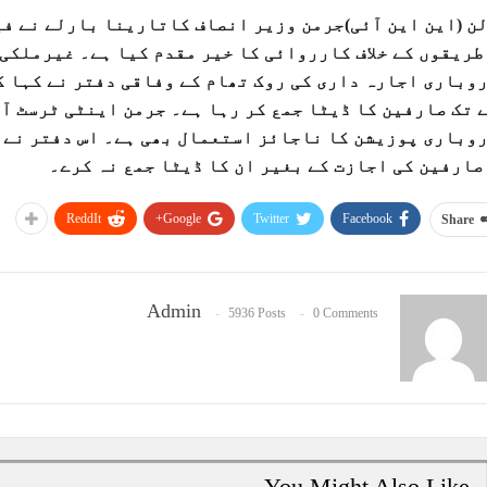
ن (این این آئی)جرمن وزیر انصاف کاتارینا بارلے نے فی
طریقوں کے خلاف کارروائی کا خیر مقدم کیا ہے۔ غیرملکی
وباری اجارہ داری کی روک تھام کے وفاقی دفتر نے کہا ک
 تک صارفین کا ڈیٹا جمع کر رہا ہے۔ جرمن اینٹی ٹرسٹ آف
وباری پوزیشن کا ناجائز استعمال بھی ہے۔ اس دفتر نے ف
صارفین کی اجازت کے بغیر ان کا ڈیٹا جمع نہ کرے۔
ReddIt
Google+
Twitter
Facebook
Share
Admin
5936 Posts
0 Comments
You Might Also Like