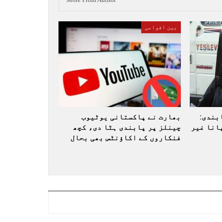
بین اقوامی
بندی:
بھارت نے پاکستانی یوٹیوب
انا غیر
چینلز پر پابندی ہٹا دی، کچھ
فنکاروں کے اکاؤنٹس بھی بحال