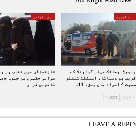
اہم خبریں
بین اقوامی
باجوڑ: پھاٹک میلہ گراونڈ کے
قازقستان میں نقاب پر پا
قریب بم دھماکا، اسسٹنٹ کمشنر
عوامی جگہوں پر چہرہ چھپ
سمیت 4 افراد جاں بحق، 11…
قانونی قرار
NEXT
PREV
LEAVE A REPL