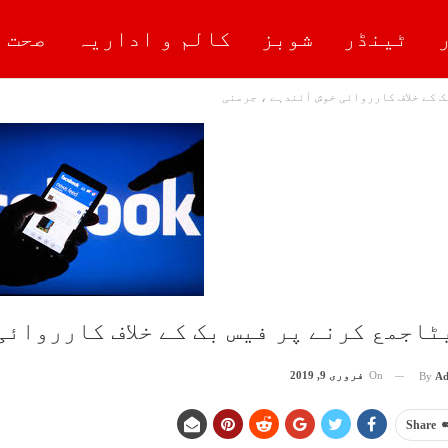
ٹینڈر
شوبز
کالم و اداریہ
صحت 
 کے خلاف کارروائی خوش آئندہے ، جرمنی
ٹاجمع کرنے پر فیس بک کے خلاف کارروائی
On
فروری 9, 2019
By
Ad
Share