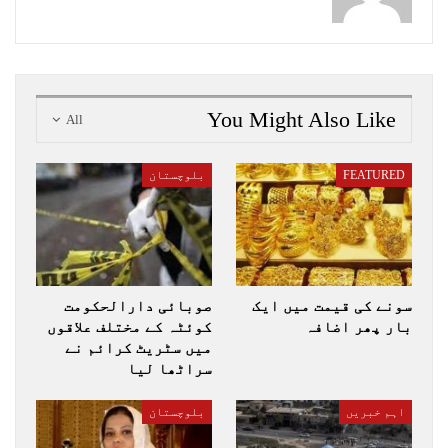
You Might Also Like
All
FEATURED
بلوچستان
سونے کی قیمت میں ایک
صوبائی دارالحکومت
بار پھر اضافہ
کوئٹہ کے مختلف علاقوں
میں سٹریٹ کرائم نے
سراٹھا لیا
اہم خبریں
بلوچستان