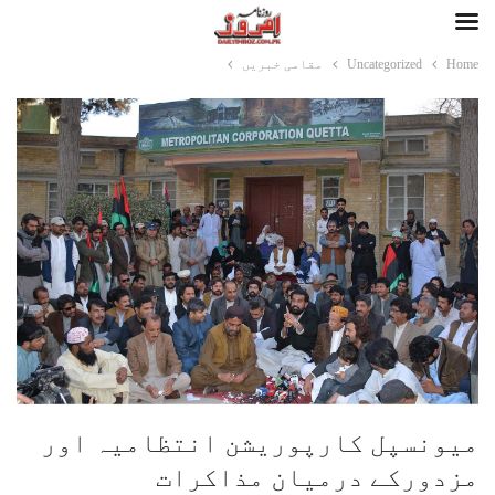
Home
Uncategorized
مقامی خبریں
میونسپل کارپوریشن انتظامیہ اور
مزدورکے درمیان مذاکرات