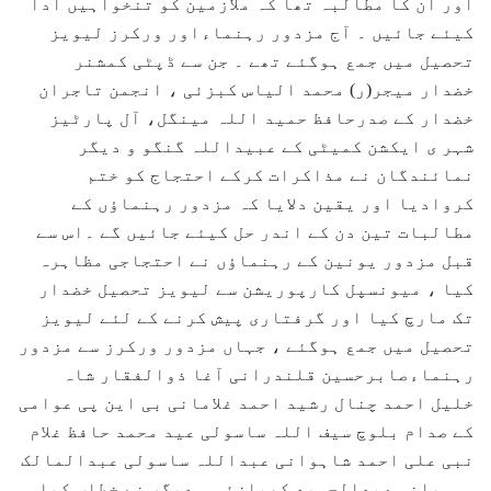
اور ان کا مطالبہ تھا کہ ملازمین کو تنخواہیں ادا
کیئے جائیں ۔ آج مزدور رہنماءاور ورکرز لیویز
تحصیل میں جمع ہوگئے تھے ۔ جن سے ڈپٹی کمشنر
خضدار میجر(ر) محمد الیاس کبزئی ، انجمن تاجران
خضدار کے صدرحافظ حمید اللہ مینگل، آل پارٹیز
شہر ی ایکشن کمیٹی کے عبیداللہ گنگو و دیگر
نمائندگان نے مذاکرات کرکے احتجاج کو ختم
کروادیا اور یقین دلایا کہ مزدور رہنماﺅں کے
مطالبات تین دن کے اندر حل کیئے جائیں گے ۔اس سے
قبل مزدور یونین کے رہنماﺅں نے احتجاجی مظاہرہ
کیا ، میونسپل کارپوریشن سے لیویز تحصیل خضدار
تک مارچ کیا اور گرفتاری پیش کرنے کے لئے لیویز
تحصیل میں جمع ہوگئے ، جہاں مزدور ورکرز سے مزدور
رہنماءصابرحسین قلندرانی آغا ذوالفقار شاہ
خلیل احمد چنال رشید احمد غلامانی بی این پی عوامی
کے صدام بلوچ سیف اللہ ساسولی عید محمد حافظ غلام
نبی علی احمد شاہوانی عبداللہ ساسولی عبدالمالک
موسیانی عبدالحمید کھیازئی و دیگر نے خطاب کیا