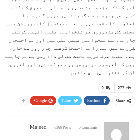
اور کہاکہ مزدور متحد ہیں اور اپنے حقوق کے لئے
کسی بھی جدوجہد سے گریز نہیں کریں گے ہمارا
احتجاج کا مقصد یہی ہے کہ میونسپل کارپوریشن میں
محنت کش مزدوروں کو تنخواہیں ملیں انہیں گزشتہ
چار ماہ سے تنخواہیں نہیں ملی ہیں اور ہم احتجاج
کررہے ہیں ہمارا یہ احتجاگزشتہ چار روز سے جاری
ہے ، مقصد صرف غریب محنت کش کی داد رسی ہے ہم چاہتے
ہیں کہ آفیسرز مزدوروں پر رحم کھائیں اور انہیں
ان کی تنخواہیں دی جائیں ۔
0
277
Google+
Twitter
Facebook
Share
Majeed
6366 Posts
0 Comments