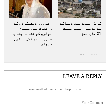
کابل: مسجد میں دھماکے
آئے روز دہشتگردی کے
سے مذہبی رہنما سمیت
واقعات میں معصوم
21 جاں بحق
لوگوں کو نشانہ بنایا
جارہا ہے، شکیلہ نوید
دہوار
NEXT
PREV
LEAVE A REPLY
Your email address will not be published.