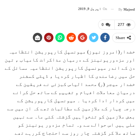
On
اپریل 9, 2019
By
Majeed
0
277
Share
خضدار(امروز نیوز) میونسپل کارپوریشن انتظامیہ
اور مزدوریونینز کے درمیان مذاکرات کامیاب ، تین
دن کے اندر میونسپل کارپوریشن انتظامیہ مسائل کے
حل میں رضامندی کا اظہار کردیا ، ڈپٹی کمشنر
خضدار میجر (ر) محمد الیاس کبزئی نے فریقین کے
درمیان معاملات افہام و تفہیم کے ساتھ حل کرانے
میں کردار ادا کردیا ۔ میونسپل کارپوریشن کے
درجہ چہار کے ملازمین کے مطالبات تھے کہ ان میں سے
بعض ملازمین کو تنخواہیں گزشتہ کئی ماہ سے نہیں
ملی ہیں اس حوالے سے وہ تمام مزدور یونینز کو
ساتھ ملا کر گزشتہ چار روز سے احتجاج کررہے تھے