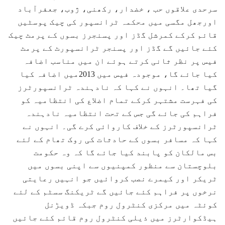
سرحدی علاقوں حب ، خضدار، رکھنی، ژوب، جعفرآباد
اورجھل مگسی میں محکمہ ٹرانسپور کی چیک پوسٹیں
قائم کرکے کمرشل گڈز اور پسنجرز بسوں کے پرمٹ چیک
کئے جائیں گے گڈز اور پسنجر ٹرانسپورٹ کے پرمٹ
فیس پر نظر ثانی کرتے ہوئے ان میں مناسب اضافہ
کیا جائے گا، موجودہ فیس میں 2013میں اضافہ کیا
گیا تھا۔ انہوں نے کہا کہ نادہندہ ٹرانسپورٹرز
کی فہرست مشتہر کرکے تمام اضلاع کی انتظامیہ کو
فراہم کی جائے گی جس کے تحت انتظامیہ نادہندہ
ٹرانسپورٹرز کے خلاف کاروائی کرے گی۔ انہوں نے
کہا کہ مسافر بسوں کے حادثات کی روک تھام کے لئے
بس مالکان کو پابند کیا جائے گا کہ وہ حکومت
بلوچستان سے منظور کمپنیوں سے اپنی بسوں میں
ٹریکر اور کیمرے نصب کروائیں جو انہیں رعایتی
نرخوں پر فراہم کئے جائیں گے ٹریکنگ سسٹم کے لئے
کوئٹہ میں مرکزی کنٹرول روم جبکہ ڈویڑنل
ہیڈکوارٹرز میں ذیلی کنٹرول روم قائم کئے جائیں