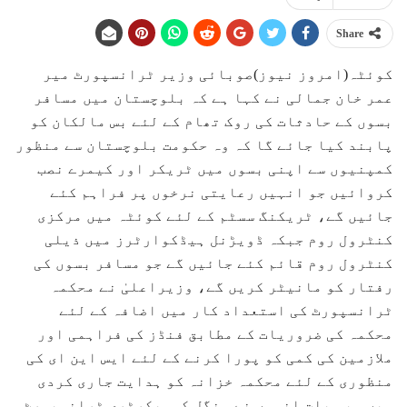
Share
کوئٹہ(امروز نیوز)صوبائی وزیر ٹرانسپورٹ میر
عمر خان جمالی نے کہا ہے کہ بلوچستان میں مسافر
بسوں کے حادثات کی روک تھام کے لئے بس مالکان کو
پابند کیا جائے گا کہ وہ حکومت بلوچستان سے منظور
کمپنیوں سے اپنی بسوں میں ٹریکر اور کیمرے نصب
کروائیں جو انہیں رعایتی نرخوں پر فراہم کئے
جائیں گے، ٹریکنگ سسٹم کے لئے کوئٹہ میں مرکزی
کنٹرول روم جبکہ ڈویڑنل ہیڈکوارٹرز میں ذیلی
کنٹرول روم قائم کئے جائیں گے جو مسافر بسوں کی
رفتار کو مانیٹر کریں گے، وزیراعلیٰ نے محکمہ
ٹرانسپورٹ کی استعداد کار میں اضافہ کے لئے
محکمہ کی ضروریات کے مطابق فنڈز کی فراہمی اور
ملازمین کی کمی کو پورا کرنے کے لئے ایس این ای کی
منظوری کے لئے محکمہ خزانہ کو ہدایت جاری کردی
ہیں ۔یہ بات انہوں نے منگل کوسیکرٹری ٹرانسپورٹ