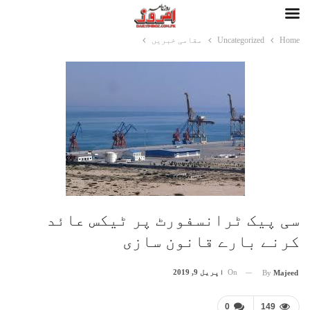
Home
Uncategorized
مقامی خبریں
سی پیک ٹرانسفورٹ پر ٹیکس عائد
کرنے بارے قانون سازی
On
اپریل 9, 2019
By
Majeed
0
149