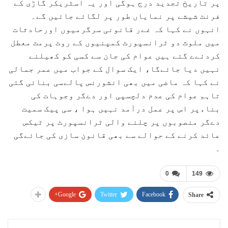
پر تاریخ تجدید درج ہوگی اور یہ اسٹریکر گاڑی کے
فرنٹ شیشے پر نمایاں طور پر لگائے جائیں گے۔
انہوں نے کہا کہ غےر قانونی سرگرمیوں اورحادثات
میں ملوث دو ٹرانسپورٹ کمپنیوں کے روٹ پرمٹ معطل
کردئےے گئے ہیں عوام کی جان سے کسی کو کھیلنے
نہیں دیا جائےگا، ایک سوال کے جواب میں عمر جمالی
نے کہا کہ ماضی میں بھی انشورنس پالےسی بنائی گئی
تاہم عوام کی عدم دلچسپی اور دےگر وجوہات کی
بناءپر اس پر عمل درآمد نہیں ہوا ، سی پیک سمیت
دےگر منصوبوں پر چلنے والی ٹرانسپورٹ پر ٹیکس
عائد کرنے کے حوالے سے بھی قانون سازی کی جائےگی
۔
0
149
Google+
Twitter
Facebook
Share