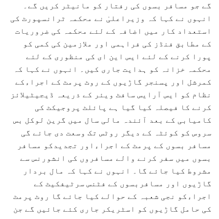
گے جو مسافر بسوں کی رفتار کو مانیٹر کریں گے۔
انہوں نے کہا کہ وزیراعلیٰ نے محکمہ ٹرانسپورٹ کی
استعداد کار میں اضافہ کے لئے محکمہ کی ضروریات
کے مطابق فنڈز کی فراہمی اور ملازمین کی کمی کو
پورا کرنے کے لئے ایس این ای کی منظوری کے لئے
محکمہ خزانہ کو ہدایت جاری کیں۔ انہوں نے کہا کہ
کمرشل اور پسنجر گاڑیوں کے روٹ پرمٹ کے اجراءکے
نظام کو ایس آرایس سافٹ ویئر کے ذریعہ ڈیجیٹیلائز
کرنے کا فیصلہ کیا گیا ہے پائلٹ پروجیکٹ کی
کامیابی کے بعد آئندہ مالی سال میں گرین لوکل بس
سروس کو کوئٹہ کے دیگر روٹس تک وسعت دی جائے گی
مسافر بسوں کے پرمٹ کے اجراءاور تجدیدکو مسافر
بسوں میں سفر کرنے والے مسافروں کی انشورنس سے
مشروط کیا جائے گا۔ انہوں نے کہا کہ مال بردار
گاڑیوں اور مسافربسوں کے فٹنس سرٹیفکیٹ کے
اجراءکو نجی شعبہ کے حوالے کیا جائے گا روٹ پرمٹ
کی حامل گاڑیوں کو اسٹریکر جاری کئے جائیں گے جن