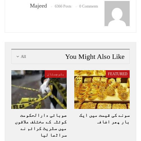
Majeed
6366 Posts
0 Comments
You Might Also Like
All
FEATURED
بلوچستان
سونے کی قیمت میں ایک
صوبائی دارالحکومت
بار پھر اضافہ
کوئٹہ کے مختلف علاقوں
میں سٹریٹ کرائم نے
سراٹھا لیا