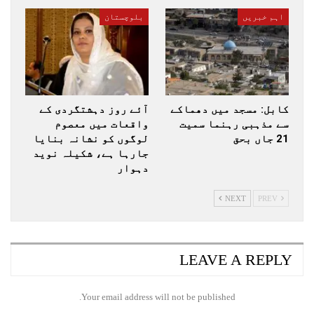
اہم خبریں
بلوچستان
کابل: مسجد میں دھماکے
آئے روز دہشتگردی کے
سے مذہبی رہنما سمیت
واقعات میں معصوم
21 جاں بحق
لوگوں کو نشانہ بنایا
جارہا ہے، شکیلہ نوید
دہوار
NEXT
PREV
LEAVE A REPLY
Your email address will not be published.