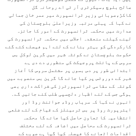
صالح بلوچ ،سیکرٹری آر ٹی اے روحانہ گل
کاکڑ،صوبائی وزیر ٹرانسپورٹ میر عمر خان جمالی
نے کہا کہ پہلی مرتبہ وزیراعلیٰ بلوچستان کی
صدارت میں محکمہ ٹرانسپورٹ کے امور کا جائزہ
لینے کیلئے منعقدہ اجلاس میں محکمہ ٹرانسپورٹ کی
کارکردگی کو بہتر بنانے کے لئے اہم فیصلے کئے گئے
حکومت بلوچستان نے کوئٹہ شہر میں گرین لوکل بس
سروس کے پائلٹ پروجیکٹ کی منظوری دے دی ہے
ابتدائی طور پر دس بسوں پر مشتمل سروس کا آغاز
شہر کے دوروٹس پر کیا جائے گا گرین بس منصوبے میں
کوئٹہ کے مقامی ٹرانسپورٹرز کی شراکت داری بھی
ہوگی جس کے لئے اظہار دلچسپی طلب کئے جائیں گے۔
انہوں نے کہا کہ سریاب روڈ، جوائنٹ روڈ اور
ایئرپورٹ روڈ پر بس ٹرمینلز کے قیام کے لئے ضلعی
انتظامیہ کا تعاون حاصل کیا جائے گا محکمہ
ٹرانسپورٹ کے محاصل میں اضافہ کے لئے مختلف
اقدامات اٹھانے کا فیصلہ کیا گیا ہے صوبے کے