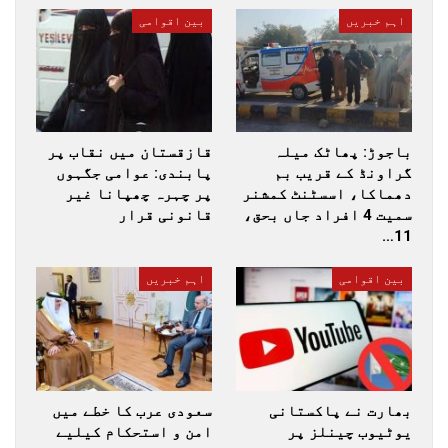
اہم خبریں
بین اقوامی
باجوڑ: پھاٹک میلہ
قازقستان میں نقاب پر
گراونڈ کے قریب بم
پابندی: عوامی جگہوں
دھماکا، اسسٹنٹ کمشنر
پر چہرہ چھپانا غیر
سمیت 4 افراد جاں بحق،
قانونی قرار
11…
بین اقوامی
اہم خبریں
بھارت نے پاکستانی
سعودی عرب کا خطے میں
یوٹیوب چینلز پر
امن و استحکام کیلیے