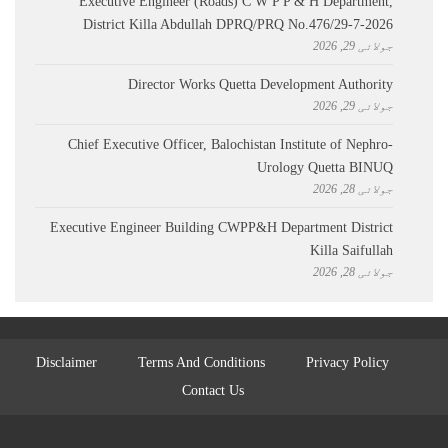
Executive Engineer (Roads) C W P P & H Department,
District Killa Abdullah ​DPRQ/PRQ No.476/29-7-2026
جولائی 29, 2026
Director Works Quetta Development Authority
جولائی 29, 2026
Chief Executive Officer, Balochistan Institute of Nephro-
Urology Quetta BINUQ
جولائی 28, 2026
Executive Engineer Building CWPP&H Department District
Killa Saifullah
جولائی 28, 2026
Disclaimer
Terms And Conditions
Privacy Policy
Contact Us