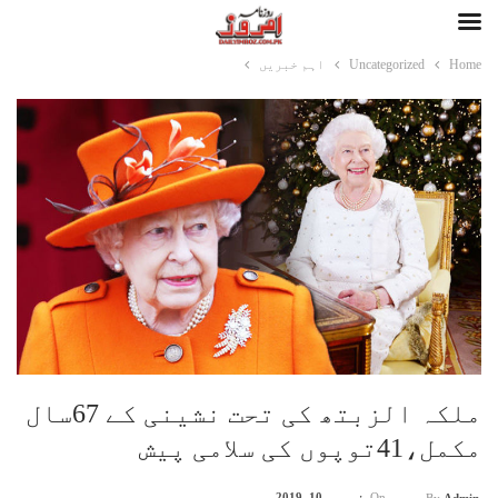
Home
Uncategorized
اہم خبریں
ملکہ الزبتھ کی تحت نشینی کے 67سال
مکمل،41توپوں کی سلامی پیش
On
فروری 10, 2019