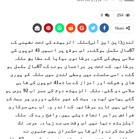
By
Admin
0
254
Share
لندن(این این آئی)ملکہ الزبیتھ کی تحت نشینی کے
67سال مکمل ہوگئے، اس موقع پر انہیں 41 توپوں کی
سلامی پیش کی گئی۔برطانوی میڈیا کے مطابق ملکہ
برطانیہ کے تحت پر براجمان ہونے کے 67سال مکمل ہو
گئے ، اسی سلسلے میں وسطی لندن میں ملکہ کو پوری
شان و شوکت اور اعزاز کے ساتھ41 توپوں کی شاہی
سلامی دی گئی۔ملکہ الزبیتھ دوم کی عمر اب 92 برس ہو
گئی ہیاسی لیے وہ بہت کم غیر ملکی دوروں پر بہت کم
جاتی ہیں تاہم برطانیہ کے اندر وہ اب بھی سرکاری
فرائض برابر انجام دیتی ہیں۔واضح رہے کہ ملکہ
ایلزبتھ دنیا میں اس وقت سب سے زیادہ عرصہ تک
حکومت کرنے والی شاہی حکمران ہیں جنہوں نے
برطانیہ کے تخت پر جلوہ افروز ہونے کے بعد 67 سال