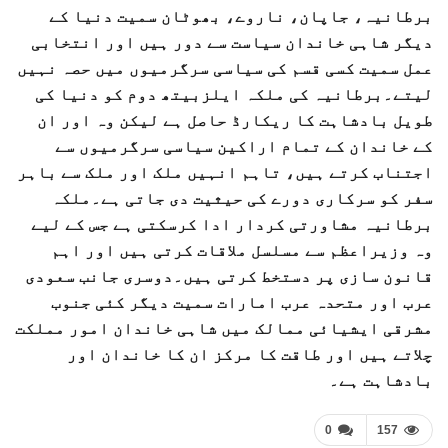
برطانیہ، جاپان، ناروے، بھوٹان سمیت دنیا کے
دیگر شاہی خاندان سیاست سے دور ہیں اور انتخابی
عمل سمیت کسی قسم کی سیاسی سرگرمیوں میں حصہ نہیں
لیتے۔برطانیہ کی ملکہ ایلزبیتھ دوم کو دنیا کی
طویل بادشاہت کا ریکارڈ حاصل ہے لیکن وہ اور ان
کے خاندان کے تمام اراکین سیاسی سرگرمیوں سے
اجتناب کرتے ہیں، تاہم انہیں ملک اور ملک سے باہر
سفر کو سرکاری دورے کی حیثیت دی جاتی ہے۔ملکہ
برطانیہ مشاورتی کردار ادا کرسکتی ہے جس کے لیے
وہ وزیراعظم سے مسلسل ملاقات کرتی ہیں اور اہم
قانون سازی پر دستخط کرتی ہیں۔دوسری جانب سعودی
عرب اور متحدہ عرب امارات سمیت دیگر کئی جنوب
مشرقی ایشیائی ممالک میں شاہی خاندان امور مملکت
چلاتے ہیں اور طاقت کا مرکز ان کا خاندان اور
بادشاہت ہے۔
0
157