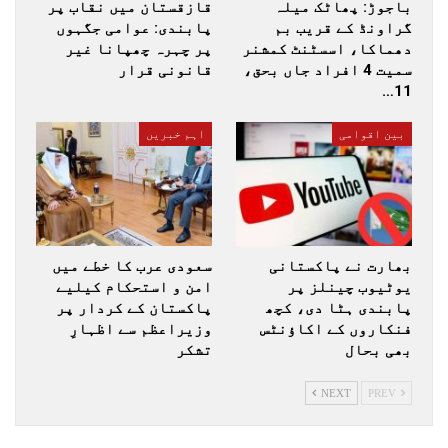
باجوڑ: پھاٹک میلہ
قازقستان میں نقاب پر
گراونڈ کے قریب بم
پابندی: عوامی جگہوں
دھماکا، اسسٹنٹ کمشنر
پر چہرہ چھپانا غیر
سمیت 4 افراد جاں بحق،
قانونی قرار
11…
بین اقوامی
اہم خبریں
بھارت نے پاکستانی
سعودی عرب کا خطے میں
یوٹیوب چینلز پر
امن و استحکام کیلیے
پابندی ہٹا دی، کچھ
پاکستان کے کردار پر
فنکاروں کے اکاؤنٹس
وزیراعظم سے اظہارِ
بھی بحال
تشکر
NEXT
PREV