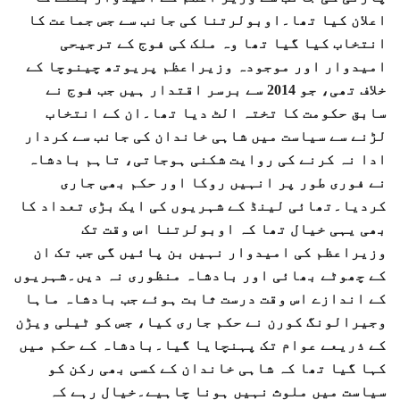
اعلان کیا تھا۔اوبولرتنا کی جانب سے جس جماعت کا
انتخاب کیا گیا تھا وہ ملک کی فوج کے ترجیحی
امیدوار اور موجودہ وزیراعظم پریوتھ چینوچا کے
خلاف تھی، جو 2014 سے برسر اقتدار ہیں جب فوج نے
سابق حکومت کا تختہ الٹ دیا تھا۔ان کے انتخاب
لڑنے سے سیاست میں شاہی خاندان کی جانب سے کردار
ادا نہ کرنے کی روایت شکنی ہوجاتی، تاہم بادشاہ
نے فوری طور پر انہیں روکا اور حکم بھی جاری
کردیا۔تھائی لینڈ کے شہریوں کی ایک بڑی تعداد کا
بھی یہی خیال تھا کہ اوبولرتنا اس وقت تک
وزیراعظم کی امیدوار نہیں بن پائیں گی جب تک ان
کے چھوٹے بھائی اور بادشاہ منظوری نہ دیں۔شہریوں
کے اندازے اس وقت درست ثابت ہوئے جب بادشاہ ماہا
وجیرالونگ کورن نے حکم جاری کیا، جس کو ٹیلی ویڑن
کے ذریعے عوام تک پہنچایا گیا۔بادشاہ کے حکم میں
کہا گیا تھا کہ شاہی خاندان کے کسی بھی رکن کو
سیاست میں ملوث نہیں ہونا چاہیے۔خیال رہے کہ