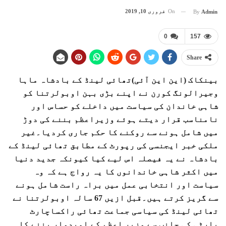
On
فروری 10, 2019
By
Admin
0
157
Share
بینکاک (این این آئی)تھائی لینڈ کے بادشاہ ماہا
وجیرالونگ کورن نے اپنے بڑی بہن اوبولرتنا کو
شاہی خاندان کی سیاست میں داخلے کو حساس اور
نامناسب قرار دیتے ہوئے وزیراعظم بننے کی دوڑ
میں شامل ہونے سے روکنے کا حکم جاری کردیا۔غیر
ملکی خبر ایجنسی کی رپورٹ کے مطابق تھائی لینڈ کے
بادشاہ نے یہ فیصلہ اس لیے کیا کیونکہ جدید دنیا
میں اکثر شاہی خاندانوں کا یہ رواج ہے کہ وہ
سیاست اور انتخابی عمل میں براہ راست شامل ہونے
سے گریز کرتے ہیں۔قبل ازیں 67 سالہ اوبولرتنا نے
تھائی لینڈ کی سیاسی جماعت تھائی راکساچارٹ
پارٹی کی جانب سے وزیر اعظم کے امیدوار بننے کا