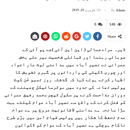
On
فروری 10, 2019
By
Admin
0
146
Share
ڈیرہ مرادجمالی ( این این آئی )جے یو آئی کے
صوبائی رہنما اور قبائلی شخصیت میر علی بخش
عمرانی نے نصیر آباد میں بد امنی لوٹ مار اغواء
اور چوری ڈکیتی کی وارداتوں پر گہری تشویش کا
اظہار کرتے ہوئے کہا کہ گذشتہ روز تمبو خٓن کوٹ
پولیس تھانہ کی حدود میں موٹرسائیکل چھیننے کے
دوران مذاحمت کرنے پر سکول ٹیچرمحمد رفیق عمرانی
کو قتل کرنے کے واقع سے نصیر آباد عوام کیلئے بہت
بڑا سانحہ ہے بدامنی لاقانونیت عروج پر ہے عوام
عدم تحفظ کا شکار ہیں پولیس قیام امن میں برُی طرح
ناکام ہوچکی ہے نصیر آباد کے عوام کو ڈکوائوں