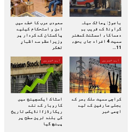
باجوڑ: پھاٹک میلہ
سعودی عرب کا خطے میں
گراونڈ کے قریب بم
امن و استحکام کیلیے
دھماکا، اسسٹنٹ کمشنر
پاکستان کے کردار پر
سمیت 4 افراد جاں بحق،
وزیراعظم سے اظہارِ
11…
تشکر
اہم خبریں
اہم خبریں
کراچی سمیت ملک بھر کے
اسٹاک ایکسچینج میں
بجلی صارفین کے لیے
کاروبار کے نئے
اچھی خبر
ریکارڈز؛انڈیکس تاریخ
کی بلند ترین سطح پر
پہنچ گیا