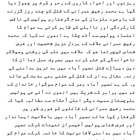
رہزنوں اور اغواء کاروں کے رحم و کرم پر چھوڑ دیا
گیا ہے محمد رفیق عمرانی کے قتل کو چند روز گزرنے
کے باوجود ملزمان کی عدم گرفتاری پولیس کی ناقص
کارکردگی اور نااہلی کو ظاہر کرتی ہے عوام کا
اعتماد پولیس سے اُٹھ چکا ہے انھوں نے کہا کہ محمد
رفیق عمرانی علاقے کے ہردل عزیز شخصیت اور فرض
شناس ٹیچرتھا جو کہ علاقے میں علم کی روشنی پھیلاکر
ناخواندگی کو ختم کرنے میں مصروف عمل تھا ان کا
دین دیہاڑے قتل نصیر آباد میں بد ترین بدامنی کی
زندہ مثال ہے ان کے قتل کی جتنی بھی مذمت کی جائے
وہ کم ہے نصیر آباد بھر کے عوام سوگوار خاندان کے
غم میں برابر کے شریک ہیں انھوں نے آئی جی پولیس
بلوچستان سمیت دیگر اعلیٰ اُحکام سے مطالبہ کیا کہ
محمد رفیق عمرانی کے قاتلوں کو فوری طور پر
گرفتار کیا جائے نصیر آباد میں باصلاحیت ایماندار
اور فرض شناس پولیس آفیسران تعینات کرکے نصیر
آباد میں بدامنی لاقانونیت کا خاتمہ کرکے عوام کو