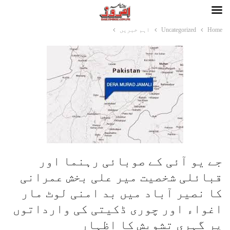
Home
Uncategorized
اہم خبریں
جے یو آئی کے صوبائی رہنما اور
قبائلی شخصیت میر علی بخش عمرانی
کا نصیر آباد میں بد امنی لوٹ مار
اغواء اور چوری ڈکیتی کی وارداتوں
پر گہری تشویش کا اظہار