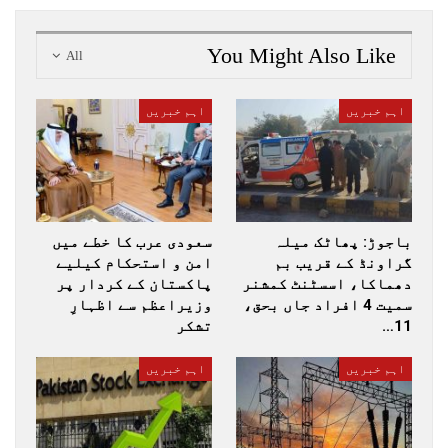
You Might Also Like
All
اہم خبریں
اہم خبریں
باجوڑ: پھاٹک میلہ
سعودی عرب کا خطے میں
گراونڈ کے قریب بم
امن و استحکام کیلیے
دھماکا، اسسٹنٹ کمشنر
پاکستان کے کردار پر
سمیت 4 افراد جاں بحق،
وزیراعظم سے اظہارِ
11…
تشکر
اہم خبریں
اہم خبریں