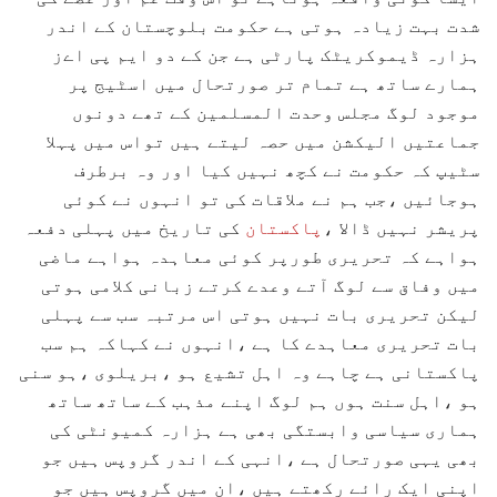
شدت بہت زیادہ ہوتی ہے حکومت بلوچستان کے اندر
ہزارہ ڈیموکریٹک پارٹی ہے جن کے دو ایم پی اےز
ہمارے ساتھ ہے تمام تر صورتحال میں اسٹیج پر
موجود لوگ مجلس وحدت المسلمین کے تھے دونوں
جماعتیں الیکشن میں حصہ لیتے ہیں تواس میں پہلا
سٹیپ کہ حکومت نے کچھ نہیں کیا اور وہ برطرف
ہوجائیں ،جب ہم نے ملاقات کی تو انہوں نے کوئی
پریشر نہیں ڈالا ،
پاکستان
کی تاریخ میں پہلی دفعہ
ہواہے کہ تحریری طورپر کوئی معاہدہ ہواہے ماضی
میں وفاق سے لوگ آتے وعدے کرتے زبانی کلامی ہوتی
لیکن تحریری بات نہیں ہوتی اس مرتبہ سب سے پہلی
بات تحریری معاہدے کا ہے ،انہوں نے کہاکہ ہم سب
پاکستانی ہے چاہے وہ اہل تشیع ہو ،بریلوی ،ہو سنی
ہو ،اہل سنت ہوں ہم لوگ اپنے مذہب کے ساتھ ساتھ
ہماری سیاسی وابستگی بھی ہے ہزارہ کمیونٹی کی
بھی یہی صورتحال ہے ،انہی کے اندر گروپس ہیں جو
اپنی ایک رائے رکھتے ہیں ،ان میں گروپس ہیں جو