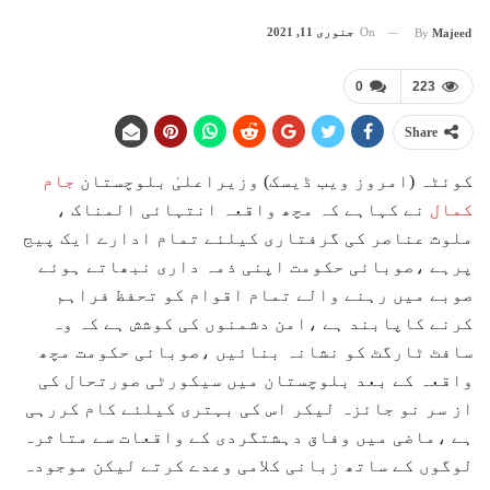
On
جنوری 11, 2021
By
Majeed
0
223
Share
کوئٹہ (امروز ویب ڈیسک) وزیراعلیٰ بلوچستان
جام
کمال
نے کہاہے کہ مچھ واقعہ انتہائی المناک ،
ملوث عناصر کی گرفتاری کیلئے تمام ادارے ایک پیج
پرہے ،صوبائی حکومت اپنی ذمہ داری نبھاتے ہوئے
صوبے میں رہنے والے تمام اقوام کو تحفظ فراہم
کرنے کاپابند ہے ،امن دشمنوں کی کوشش ہے کہ وہ
سافٹ ٹارگٹ کو نشانہ بنائیں ،صوبائی حکومت مچھ
واقعہ کے بعد بلوچستان میں سیکورٹی صورتحال کی
از سر نو جائزہ لیکر اس کی بہتری کیلئے کام کررہی
ہے ،ماضی میں وفاق دہشتگردی کے واقعات سے متاثرہ
لوگوں کے ساتھ زبانی کلامی وعدے کرتے لیکن موجودہ