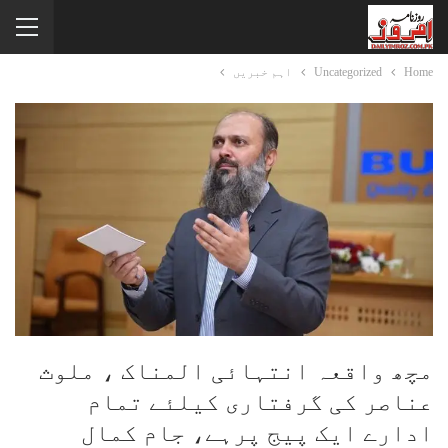
Home
Uncategorized
اہم خبریں
مچھ واقعہ انتہائی المناک ، ملوث
عناصر کی گرفتاری کیلئے تمام
ادارے ایک پیج پرہے، جام کمال