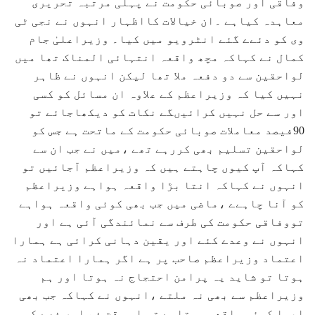
وفاقی اور صوبائی حکومت نے پہلی مرتبہ تحریری
معاہدہ کیاہے ۔ان خیالات کااظہار انہوں نے نجی ٹی
وی کو دئےے گئے انٹرویو میں کیا۔ وزیراعلیٰ جام
کمال نے کہاکہ مچھ واقعہ انتہائی المناک تھا میں
لواحقین سے دو دفعہ ملا تھا لیکن انہوں نے ظاہر
نہیں کیا کہ وزیراعظم کے علاوہ ان مسائل کو کسی
اور سے حل نہیں کرائیںگے نکات کو دیکھاجائے تو
90فیصد معاملات صوبائی حکومت کے ماتحت ہے جس کو
لواحقین تسلیم بھی کررہے تھے ،میں نے جب ان سے
کہاکہ آپ کیوں چاہتے ہیں کہ وزیراعظم آجائیں تو
انہوں نے کہاکہ انتا بڑا واقعہ ہواہے وزیراعظم
کو آنا چاہےے ،ماضی میں جب بھی کوئی واقعہ ہواہے
تووفاقی حکومت کی طرف سے نمائندگی آئی ہے اور
انہوں نے وعدے کئے اور یقین دہانی کرائی ہے ہمارا
اعتماد وزیراعظم صاحب پر ہے اگر ہمارا اعتماد نہ
ہوتا تو شاید یہ پرامن احتجاج نہ ہوتا اور ہم
وزیراعظم سے بھی نہ ملتے ،انہوں نے کہاکہ جب بھی
ایسا کوئی واقعہ ہوتاہے تو اس وقت غم اور غصے کی