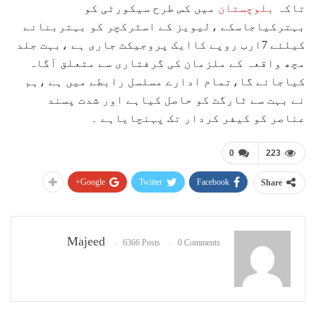
تاکہ
بلوچستان
میں کس طرح سیکورٹی کو
بہترکیاجاسکے ،لیویز کے اسٹرکچر کو بہتربنانے
کیلئے 7ارب روپے کاایک پروجیکٹ جاری ہے ،بہت جلد
مچھ واقعہ کے ملزمان کی گرفتاری سے متعلق آگاہ
کیاجائے گا،تمام ادارے مسلسل رابطے میں ہے ،ہم
نے بہت سے ٹارگٹ کو حاصل کیاہے اور شدت پسند
عناصر کو کیفر کردار تک پہنچایاہے ۔
0
223
Google+
Twitter
Facebook
Share
Majeed
6366 Posts
0 Comments