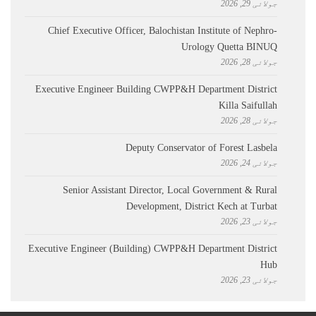
جولائی 29, 2026
Chief Executive Officer, Balochistan Institute of Nephro-
Urology Quetta BINUQ
جولائی 28, 2026
Executive Engineer Building CWPP&H Department District
Killa Saifullah
جولائی 28, 2026
Deputy Conservator of Forest Lasbela
جولائی 24, 2026
Senior Assistant Director, Local Government & Rural
Development, District Kech at Turbat
جولائی 23, 2026
Executive Engineer (Building) CWPP&H Department District
Hub
جولائی 23, 2026