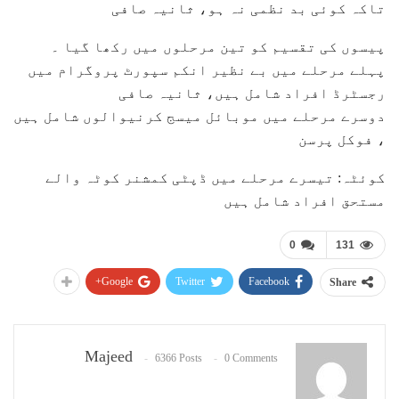
تاکہ کوئی بد نظمی نہ ہو، ثانیہ صافی
پیسوں کی تقسیم کو تین مرحلوں میں رکھا گیا ۔
پہلے مرحلے میں بے نظیر انکم سپورٹ پروگرام میں
رجسٹرڈ افراد شامل ہیں، ثانیہ صافی
دوسرے مرحلے میں موبائل میسج کرنیوالوں شامل ہیں
، فوکل پرسن
کوئٹہ: تیسرے مرحلے میں ڈپٹی کمشنر کوٹہ والے
مستحق افراد شامل ہیں
0
131
Google+
Twitter
Facebook
Share
Majeed
6366 Posts
0 Comments