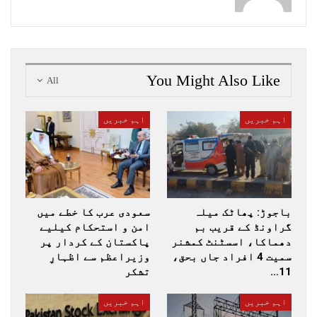
You Might Also Like
All
اہم خبریں
اہم خبریں
باجوڑ: پھاٹک میلہ
سعودی عرب کا خطے میں
گراونڈ کے قریب بم
امن و استحکام کیلیے
دھماکا، اسسٹنٹ کمشنر
پاکستان کے کردار پر
سمیت 4 افراد جاں بحق،
وزیراعظم سے اظہارِ
11…
تشکر
اہم خبریں
اہم خبریں