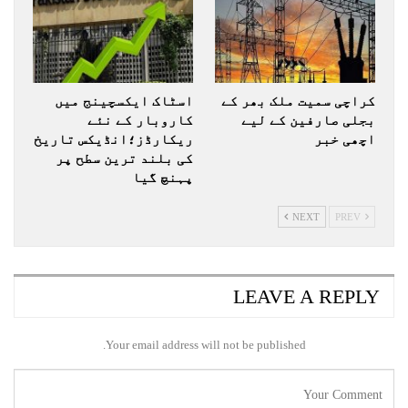
کراچی سمیت ملک بھر کے
اسٹاک ایکسچینج میں
بجلی صارفین کے لیے
کاروبار کے نئے
اچھی خبر
ریکارڈز؛انڈیکس تاریخ
کی بلند ترین سطح پر
پہنچ گیا
NEXT
PREV
LEAVE A REPLY
Your email address will not be published.