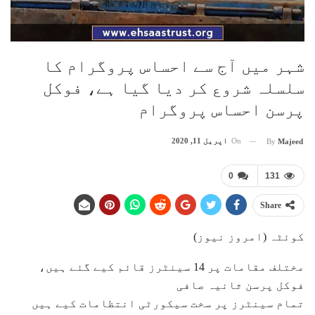
شہر میں آج سے احساس پروگرام کا
سلسلہ شروع کر دیا گیا ہے، فوکل
پرسن احساس پروگرام
On
اپریل 11, 2020
By
Majeed
0
131
Share
کوئٹہ (امروز نیوز)
مختلف مقامات پر 14 سینٹرز قائم کیے گئے ہیں،
فوکل پرسن ثانیہ صافی
تمام سینٹرز پر سخت سیکورٹی انتظامات کیے ہیں