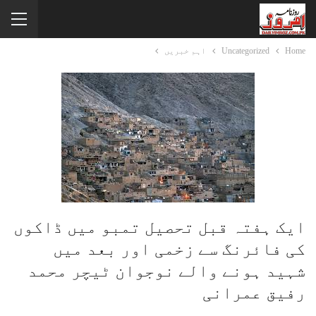
Home
Uncategorized
اہم خبریں
ایک ہفتہ قبل تحصیل تمبو میں ڈاکوں
کی فائرنگ سے زخمی اور بعد میں
شہید ہونے والے نوجوان ٹیچر محمد
رفیق عمرانی