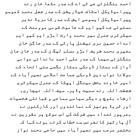
احمد بنگلزئی جی ٹی اے کے صدر مٹھا خان رند
پیرامیڈیکل اسٹاف فیڈریشن کے صدر فضل محمد کھوسو
پیرامیڈیکل ایسوسی ایش کے صدر کامریڈ نذیر
مستوئی جے کیو ایم کے جاموٹ قومی موومنٹ کے
سیکرٹری جنرل میر محمد وارث ابڑو ایم کیو ایم
امداد حسین مری نیشنل پارٹی کے صدر جاگن خان
مغیری محمد شریف ابڑو مسلم لیگ ن کے صدر خان جان
بنگلزئی سیسا کے صدر علی احمد ماندائی عوامی
آواز کے ممتاز ڈومکی ممتاز مگسی سنی اتحاد کے
مولانا نواب دین ڈومکی جماعت اسلامی نصیرآباد کے
امیر خاوند بخش مینگل ایپکا کے جنرل سیکرٹری
شفقت اللہ رند سمیت وڈیرہ سیف اللہ نیچاری،
ارشاد بلوچ و دیگر سیاسی سماجی و قبائلی شخصیات
اور ٹریڈ یونیز کے نمائندوں اور کارکنوں نے
بھرپور تعداد میں شرکت کی اس موقع پر مقررین نے
آل پارٹیز کانفرنس سے خطاب کرتے ہوئے کہا کہ
مختصر عرصے میں نصیرآباد میں حاجی محمد نواز