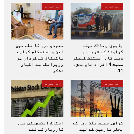
اہم خبریں
اہم خبریں
باجوڑ: پھاٹک میلہ
سعودی عرب کا خطے میں
گراونڈ کے قریب بم
امن و استحکام کیلیے
دھماکا، اسسٹنٹ کمشنر
پاکستان کے کردار پر
سمیت 4 افراد جاں بحق،
وزیراعظم سے اظہارِ
11…
تشکر
اہم خبریں
اہم خبریں
کراچی سمیت ملک بھر کے
اسٹاک ایکسچینج میں
بجلی صارفین کے لیے
کاروبار کے نئے