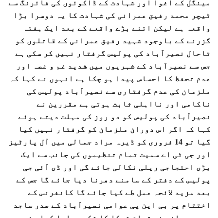
مینگل کے اغوا اور شہادت کے ڈاکوئوں کی فائرنگ سے
ٹیچر محمد رفیق عمرانی کی شہادت کا یہ دوسرا بڑا
واقعہ ہے لیکن اتنے بڑے واقعے کے بعد ایک ہفتہ
گزرنے کے باوجود شہید رفیق عمرانی کے قاتلوں کو
تاحال نصیرآباد کی پولیس گرفتار نہیں کر سکی ہے
جس سے نصیرآباد کے شہریوں میں شدید غم و غصہ اور
عدم تحفظ کا احساس پیدا ہو چکا ہے انہوں نے کہا کہ
ملزمان کی عدم گرفتاری سے نصیرآباد پولیس کی
ناکامی اور نااہلی ثابت ہوتی ہے مقررین نے
نصیرآباد کی پولیس کو دو روز کی مہلت دیتے ہوئے
کہا کہ اگر اس دوران ملزمان کو گرفتار نہیں کیا
گیا تو 14 فروری کو ڈیرہ مراد جمالی میں آل پارٹیز
اور جی ٹی اے سمیت تمام تنظیموں کی جانب سے ایک
بڑی احتجاجی ریلی نکالی جائے گی اور ڈی آئی جی
پولیس کے دفتر کے سامنے دھرنا دیا جائے گا جس کے
بعد مزید لائحہ عمل طے کیا جائے گا کانفرنس کے
اختتام پر بی این پی عوامی نصیرآباد کے صدر ساجد
میر عمرانی نے تمام شرکا کا شکریہ ادا کیا جنہوں