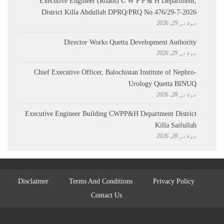
Executive Engineer (Roads) C W P P & H Department,
District Killa Abdullah ​DPRQ/PRQ No.476/29-7-2026
جولائی 29, 2026
Director Works Quetta Development Authority
جولائی 29, 2026
Chief Executive Officer, Balochistan Institute of Nephro-
Urology Quetta BINUQ
جولائی 28, 2026
Executive Engineer Building CWPP&H Department District
Killa Saifullah
جولائی 28, 2026
Disclaimer
Terms And Conditions
Privacy Policy
Contact Us