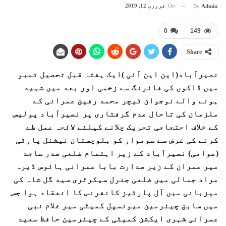
On
فروری 12, 2019
By
Admin
0
149
Share
نصیرآباد(این این آئی )ایک ہفتہ قبل تحصیل تمبو
میں ڈاکوں کی فائرنگ سے زخمی اور بعد میں شہید
ہونے والے نوجوان ٹیچر محمد رفیق عمرانی کے
ملزمان کی تاحال عدم گرفتاری پر نصیرآباد پولیس
کے خلاف احتجاجی تحریک چلانے کیلئے لائحہ عمل طے
کرنے کی غرض سے سوموار کو بلوچستان نیشنل پارٹی
(عوامی) نصیرآباد کے زیر اہتمام ضلعی صدر ساجد
میر عمران کے زیر صدارت بابا عمرانی ہائوس ڈیرہ
مراد جمالی میں ضلعی جنرل سیکرٹری سید گل شاہ کی
میزبانی میں آل پارٹیز کانفرنس کا انعقاد ہوا جس
میں سابق چیئرمین میونسپل کمیٹی میر غلام نبی
عمرانی شہری ایکشن کمیٹی کے چیئرمین حافظ سعید