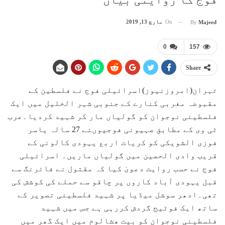
On
مارچ 13, 2019
By
Majeed
0
157
Share
تہران(امروزنیوز)اسرائیلی فوج نے فلسطین کے
مقبوضہ مغربی کنارے کے جنوبی شہر الخلیل میں ایک
فلسطینی نوجوان کو گولیاں مار کر شہید کردیا۔عرب
ٹی وی کے مطابق صہیونی فوجیوںنے 27 سالہ یاسر
فوزی الشویکی کو کریات اربع یہودی کالونی کے
قریب وادی الحصین میں گولیاں ماریں۔ اسرائیلی
فوج نے حسب روایت دعویٰ کیا کہ مقتول نے فائرنگ سے
قبل یہودی آباد کاروں پر چاقو سے حملے کی کوشش کی
تھی۔ادھر سوشل میڈیا پر شہید فلسطینی تصویر کے
ساتھ ایک فوٹیج گردش کررہی ہے جس میں شہید
فلسطینی نوجوان کو بیت ھشالوم میں ایک گھر میں