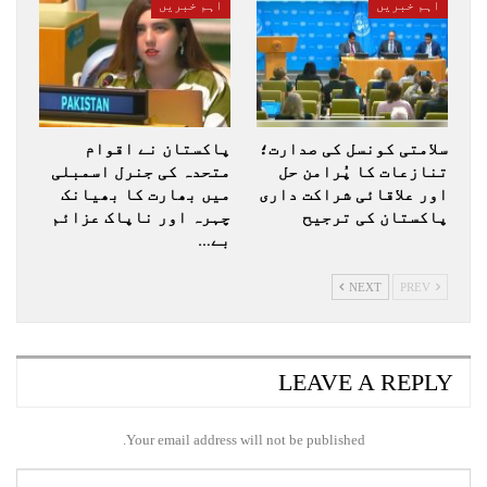
اہم خبریں
اہم خبریں
سلامتی کونسل کی صدارت؛
پاکستان نے اقوام
تنازعات کا پُرامن حل
متحدہ کی جنرل اسمبلی
اور علاقائی شراکت داری
میں بھارت کا بھیانک
پاکستان کی ترجیح
چہرہ اور ناپاک عزائم
بے…
NEXT
PREV
LEAVE A REPLY
Your email address will not be published.