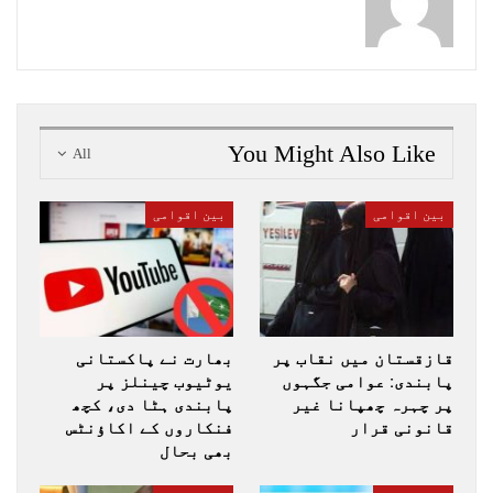
You Might Also Like
All
بین اقوامی
بین اقوامی
قازقستان میں نقاب پر
بھارت نے پاکستانی
پابندی: عوامی جگہوں
یوٹیوب چینلز پر
پر چہرہ چھپانا غیر
پابندی ہٹا دی، کچھ
قانونی قرار
فنکاروں کے اکاؤنٹس
بھی بحال