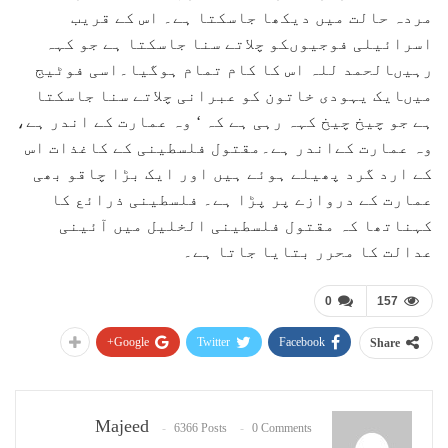
مردہ حالت میں دیکھا جاسکتا ہے۔ اس کے قریب
اسرائیلی فوجیوںکو چلاتے سنا جاسکتا ہے جو کہہ
رہیںالحمد للہ اس کا کام تمام ہوگیا۔اسی فوٹیج
میںایک یہودی خاتون کو عبرانی چلاتے سنا جاسکتا
ہے جو چیخ چیخ کہہ رہی ہے کہ ‘ وہ عمارت کے اندر ہے،
وہ عمارت کےاندر ہے۔مقتول فلسطینی کے کاغذات اس
کے ارد گرد پھیلے ہوئے ہیں اور ایک بڑا چاقو بھی
عمارت کے دروازے پر پڑا ہے۔ فلسطینی ذرائع کا
کہناتھا کہ مقتول فلسطینی الخلیل میں آئینی
عدالت کا محرر بتایا جاتا ہے۔
0
157
Google+
Twitter
Facebook
Share
Majeed
6366 Posts
0 Comments