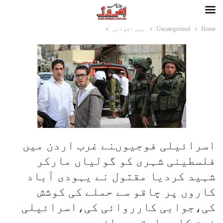
Home
Uncategorized
بین اقوامی
اسرائیلی فوجیوںنے غرب اردن میں
فلسطینی شہری کو گولیاں مارکر
شہید کردیا مقتول نے یہودی آباد
کاروں پر چاقو سے حملے کی کوشش
کی،جوابی کارروائی کی،اسرائیلی
فوج کا روایتی بیان