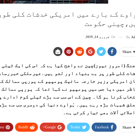
واوے کے بارے میں امریکی خدشات کلی طور
ں،چینی حکومت
On
فروری 14, 2019
By
Ad
Share
نگ (امروز نیوز)چین نے واضح کیا ہے کہ اس کی ایک ٹیلی 
ات کلی طور پر بے بنیاد اور لغو ہیں۔غیرملکی خبررساں
ن امریکی وزیر خارجہ مائیک پومپیو کے یورپی ممالک کے د
ظر میں دیا جس میں پومپیو نے کہا تھا کہ یورپی ممالک ک
خاب کرنا ہو گا۔ چین کے اس سب سے بڑے ٹیلی کوم ادارے پ
لق شبہات بڑھ رہے ہیں۔ ہْواوے دنیا کی دوسری سب سے بڑ
صلاتی آلات بھی تیار کرتی ہے۔
est
ReddIt
Google+
Twitter
Facebook
Share