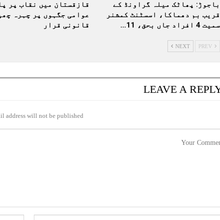
باجوڑ: پھاٹک میلہ گراونڈ کے
قازقستان میں نقاب پر پا
قریب بم دھماکا، اسسٹنٹ کمشنر
عوامی جگہوں پر چہرہ چھپ
سمیت 4 افراد جاں بحق، 11…
قانونی قرار
NEXT
PREV
LEAVE A REPL
l address will not be published.