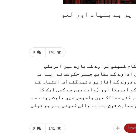
 پر بے بنیاد اور لغو
0
141
کام کمپنی ہْواوے کے بارے میں امریکی
 ادارے کے مطابق چینی حکومت نے اپنا یہ
ورے کے آغاز پر دئیے گئے اْس انتباہ کے
و امریکا اور ہْواوے میں سے کسی ایک کا
ر کئی ممالک میں جاسوسی میں ملوث ہونے سے
ی سمارٹ فون بنانے والی کمپنی ہے، جو ٹیلی
Pinter
0
141