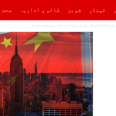
ٹینڈر
شوبز
کالم و اداریہ
صحت 
ریکی خدشات کلی طور پر بے بنیاد اور لغو ہیں،چینی حکومت