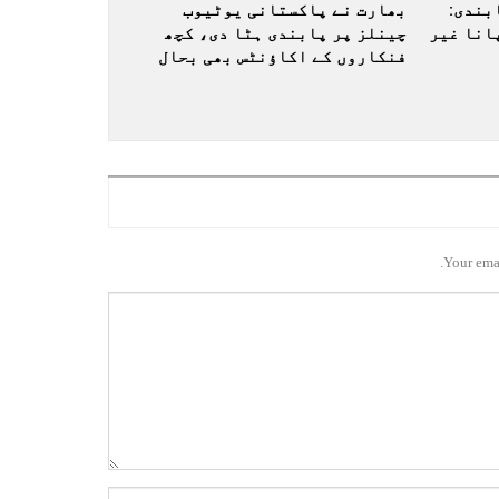
بندی:
بھارت نے پاکستانی یوٹیوب
انا غیر
چینلز پر پابندی ہٹا دی، کچھ
فنکاروں کے اکاؤنٹس بھی بحال
Your emai