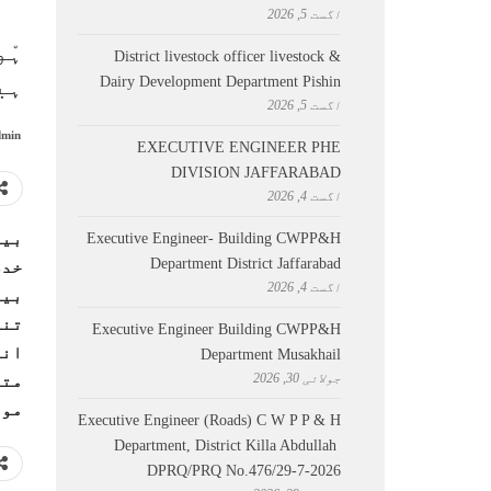
اگست 5, 2026
ہْ
District livestock officer livestock &
ہی
Dairy Development Department Pishin
اگست 5, 2026
min
EXECUTIVE ENGINEER PHE
DIVISION JAFFARABAD
اگست 4, 2026
بیج
Executive Engineer- Building CWPP&H
Department District Jaffarabad
خدش
اگست 4, 2026
بیا
تنا
Executive Engineer Building CWPP&H
انت
Department Musakhail
جولائی 30, 2026
متع
موا
Executive Engineer (Roads) C W P P & H
Department, District Killa Abdullah ​
DPRQ/PRQ No.476/29-7-2026