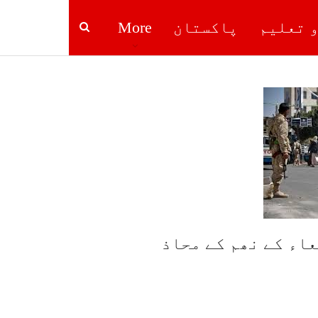
و تعلیم
پاکستان
More
اء کے نھم کے محاذ