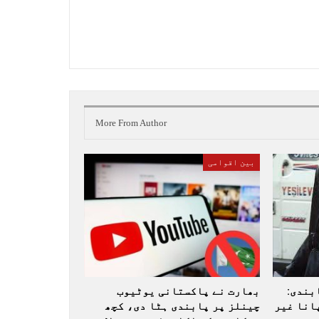
More From Author
بین اقوامی
بندی:
بھارت نے پاکستانی یوٹیوب
انا غیر
چینلز پر پابندی ہٹا دی، کچھ