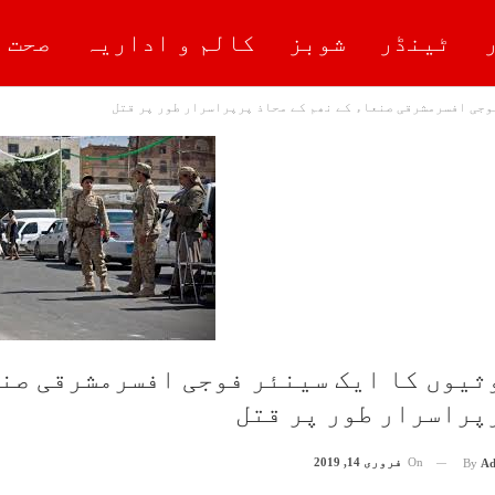
ٹینڈر
شوبز
کالم و اداریہ
صحت 
وجی افسرمشرقی صنعاء کے نھم کے محاذ پرپراسرار طور پر قتل
ثیوں کا ایک سینئر فوجی افسرمشرقی صنع
پراسرار طور پر قتل
On
فروری 14, 2019
By
Ad