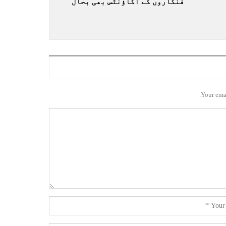
فنکاروں کے اکاؤنٹس بھی بحال
Your emai