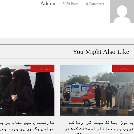
Admin
5939 Posts
0 Comments
You Might Also Like
اہم خبریں
بین اقوامی
باجوڑ: پھاٹک میلہ گراونڈ کے
قازقستان میں نقاب پر پا
قریب بم دھماکا، اسسٹنٹ کمشنر
عوامی جگہوں پر چہرہ چھپ