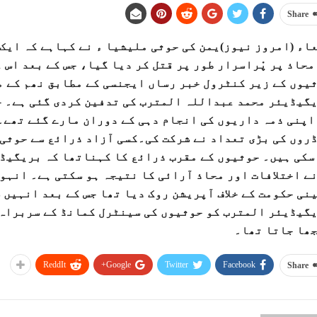
Share
اء (امروز نیوز)یمن کی حوثی ملیشیا ء نے کہاہے کہ ایک
محاذ پر پْراسرار طور پر قتل کر دیا گیا، جس کے بعد اس 
یوں کے زیر کنٹرول خبر رساں ایجنسی کے مطابق نھم کے م
گیڈیئر محمد عبداللہ المترب کی تدفین کردی گئی ہے۔ ح
اپنی ذمہ داریوں کی انجام دہی کے دوران مارے گئے تھے
روں کی بڑی تعداد نے شرکت کی۔کسی آزاد ذرائع سے حوثی 
سکی ہیں۔ حوثیوں کے مقرب ذرائع کا کہناتھا کہ بریگیڈ
ے اختلافات اور محاذ آرائی کا نتیجہ ہو سکتی ہے۔ انہوں
ینی حکومت کے خلاف آپریشن روک دیا تھا جس کے بعد انہیں 
گیڈیئر المترب کو حوثیوں کی سینٹرل کمانڈ کے سربراہ 
ھا جاتا تھا۔
ReddIt
Google+
Twitter
Facebook
Share