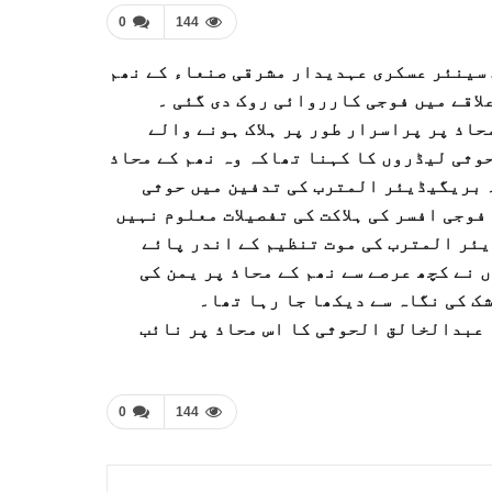
0
144
 سینئر عسکری عہدیدار مشرقی صنعاء کے نھم
علاقے میں فوجی کارروائی روک دی گئی ۔
حاذ پر پراسرار طور پر ہلاک ہونے والے
وثی لیڈروں کا کہنا تھاکہ وہ نھم کے محاذ
۔ بریگیڈیئر المترب کی تدفین میں حوثی
فوجی افسر کی ہلاکت کی تفصیلات معلوم نہیں
یئر المترب کی موت تنظیم کے اندر پائے
 نے کچھ عرصے سے نھم کے محاذ پر یمن کی
شک کی نگاہ سے دیکھا جا رہا تھا۔
عبدالخالق الحوثی کا اس محاذ پر نائب
0
144