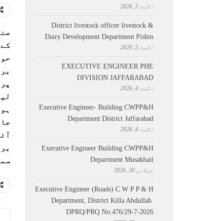
اگست 5, 2026
District livestock officer livestock &
صنع
Dairy Development Department Pishin
کے 
اگست 5, 2026
حوث
EXECUTIVE ENGINEER PHE
بری
DIVISION JAFFARABAD
پر 
اگست 4, 2026
لیڈ
Executive Engineer- Building CWPP&H
ہو 
Department District Jaffarabad
جان
اگست 4, 2026
آئ
بری
Executive Engineer Building CWPP&H
Department Musakhail
سمج
جولائی 30, 2026
Executive Engineer (Roads) C W P P & H
Department, District Killa Abdullah ​
DPRQ/PRQ No.476/29-7-2026