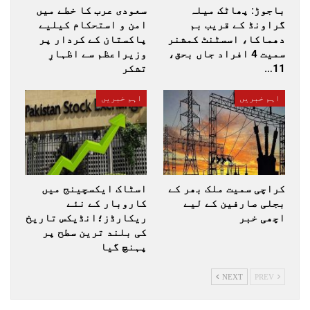
باجوڑ: پھاٹک میلہ
سعودی عرب کا خطے میں
گراونڈ کے قریب بم
امن و استحکام کیلیے
دھماکا، اسسٹنٹ کمشنر
پاکستان کے کردار پر
سمیت 4 افراد جاں بحق،
وزیراعظم سے اظہارِ
11…
تشکر
اہم خبریں
اہم خبریں
کراچی سمیت ملک بھر کے
اسٹاک ایکسچینج میں
بجلی صارفین کے لیے
کاروبار کے نئے
اچھی خبر
ریکارڈز؛انڈیکس تاریخ
کی بلند ترین سطح پر
پہنچ گیا
NEXT
PREV