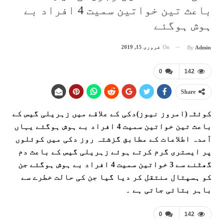
باعث تین خواتین سمیت 4 افراد بے
ہوش ہوگئے
On
فروری 15, 2019
By
Admin
0
142
Share
کوئٹہ(امروز نیوز)دکی کے علاقے میں زہریلی گیس کے
باعث تین خواتین سمیت 4 افراد بے ہوش ہوگئے یہاں
آمدہ اطلاعات کے مطابق گزشتہ روز دکی میں کوئلوں
پر ایستری گرم کرتے ہوئے زہریلی گیس کے باعث دم
گھٹنے سے 3 خواتین سمیت 4 افراد بے ہوش ہوگئے جن
کو ہسپتال منتقل کر دیا گیا جن کی حالت خطرے سے
باہر بتائی جاتی ہے ۔
0
142