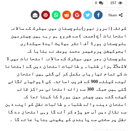
0
157
Share
کوئٹہ(امروز نیوز)بلوچستان میں میٹرک کے سالانہ
امتحانات آج (جمعہ ) سے شروع ہو رہے ہیں چیئرمین
بلوچستان بورڈ آف انٹر میڈیٹ اینڈ سیکنڈری
ایجوکیشن پروفیسر محمد یوسف نے بتایا کہ
بلوچستان بھر میں میٹرک کے سالانہ امتحانات میں 1
لاکھ25 ہزار طلباء و طالبات امتحان دیں گے امتحانا
ت کی تمام تیاریاں مکمل کر لی گئی ہیں امتحان
لینے کیلئے 900 کے قریب اساتذہ کی ڈیوٹیاں لگائی
گئی ہیں جبکہ 300 سے زائد امتحانی مراکز قائم
کیئے گئے ہیں چیئر مین بورڈ کا کہنا تھا کہ
امتحان دینے والے طلباء و طالبات نقل کو اپنے ذہن
سے نکال دیں آب جو پڑھ کر آئے گا وہی امتحان دے گا
نقل پر سختی سے پابندی کو یقینی بنایا جائے گا ۔