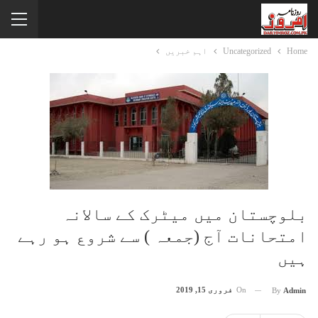
Home
Uncategorized
اہم خبریں
بلوچستان میں میٹرک کے سالانہ
امتحانات آج (جمعہ ) سے شروع ہو رہے
ہیں
On
فروری 15, 2019
By
Admin