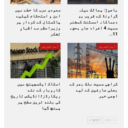
باجوڑ: پھاٹک میلہ
سعودی عرب کا خطے میں
گراونڈ کے قریب بم
امن و استحکام کیلیے
دھماکا، اسسٹنٹ کمشنر
پاکستان کے کردار پر
سمیت 4 افراد جاں بحق،
وزیراعظم سے اظہارِ
11…
تشکر
اہم خبریں
اہم خبریں
کراچی سمیت ملک بھر کے
اسٹاک ایکسچینج میں
بجلی صارفین کے لیے
کاروبار کے نئے
اچھی خبر
ریکارڈز؛انڈیکس تاریخ
کی بلند ترین سطح پر
پہنچ گیا
NEXT
PREV