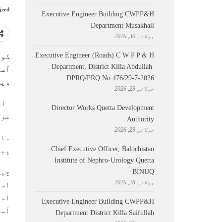
jeed
Executive Engineer Building CWPP&H
Department Musakhail
جولائی 30, 2026
Executive Engineer (Roads) C W P P & H
کوئ
Department, District Killa Abdullah ​
آسٹ
DPRQ/PRQ No.476/29-7-2026
ویک
جولائی 29, 2026
ایس
Director Works Quetta Development
مرح
Authority
جولائی 29, 2026
Chief Executive Officer, Balochistan
پید
Institute of Nephro-Urology Quetta
چین
BINUQ
جولائی 28, 2026
اسر
اسر
Executive Engineer Building CWPP&H
آسٹ
Department District Killa Saifullah