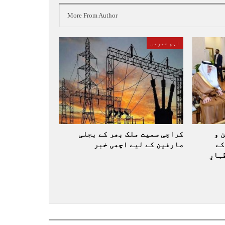
More From Author
اہم خبریں
 و
کراچی سمیت ملک بھر کے بجلی
کے
صارفین کے لیے اچھی خبر
ارِ