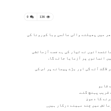
0
136
ھر میں پھیلنے والی عالمی وبا کورونا کی
ائنسدانوں نے تیار کی ہے جسے آزمائشی
یں انسانوں پر آزمایا جائے گا.
کہ ویکسین کی تیاری پر 20 سے 30 لاکھ ڈالر لاگت آئے گی اور بڑے پیمانے پر اس کی
 قابو
قریب پہنچ گئے.
نے کا دعویٰ
مائش میں چند مہینے درکار ہیں_