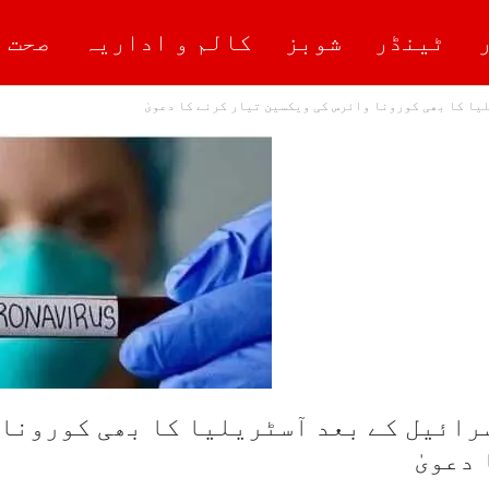
ٹینڈر
شوبز
کالم و اداریہ
صحت 
یا کا بھی کورونا وائرس کی ویکسین تیار کرنے کا دعویٰ
رائیل کے بعد آسٹریلیا کا بھی کورونا 
 دعویٰ