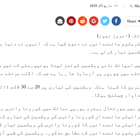
On
مارچ 15, 2020
By
Ma
Share
ٹہ (امروز نیوز)
ریلوی سائنسدانوں نے دعویٰ کیا ہے کہ انہوں نے دنیا ب
سین تیار کرلی ہے۔
 اسپائک نامی ویکسین کوئنز لینڈ یونیورسٹی کے تین س
لے میں چوہوں پر آزمایا جا رہا ہے جب کہ اگلے مرحلے م
ماہرین کا کہنا ہے
اوار چیلنج ہوگا۔
 میں صورتحال بہتر، یورپی ممالک میں کورونا وائرس بے
ائیلی سائنسدان کورونا وائرس کی ویکسین کی تیاری کے 
ائیلی سائنسدانوں کا کورونا وائرس کی ویکسین تیار کر
ریلوی سائنسدانوں کے مطابق مذکورہ ویکسین کی طبی آز