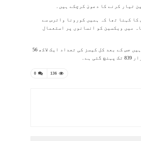
 تیار کرنے کا دعویٰ کرچکے ہیں۔
کا کہنا تھا کہ ہمیں کورونا وائرس سے
 کی ویکسین تیار کرنےمیں کامیابی ملی ہے، آئندہ 3 ماہ میں ویکسین کو انسانوں پر استعمال
واضح رہے کہ عالمی وبا کورونا سے 152 ممالک متاثر ہوچکے ہیں جس کے بعد کل کیسز کی تعداد ایک لاکھ 56
0
136