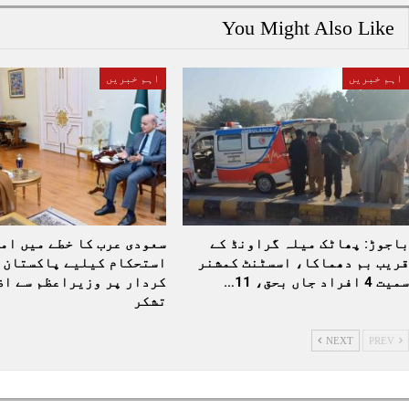
You Might Also Like
اہم خبریں
اہم خبریں
باجوڑ: پھاٹک میلہ گراونڈ کے
سعودی عرب کا خطے میں امن
قریب بم دھماکا، اسسٹنٹ کمشنر
استحکام کیلیے پاکستان 
سمیت 4 افراد جاں بحق، 11…
کردار پر وزیراعظم سے اظہ
تشکر
NEXT
PREV