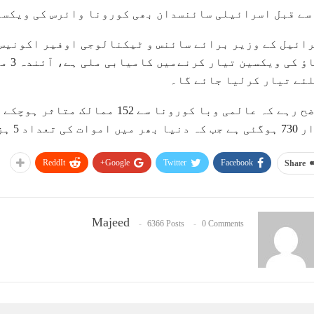
سے قبل اسرائیلی سائنسدان بھی کورونا وائرس کی ویکسین
ائیل کے وزیر برائے سائنس و ٹیکنالوجی اوفیر اکونیس 
بچاؤ
ئے تیار کرلیا جائے گا۔
اموات کی تعداد 5 ہزار 839 تک پہنچ گئی ہے۔
ReddIt
Google+
Twitter
Facebook
Share
Majeed
6366 Posts
0 Comments