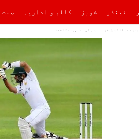
ٹینڈر
شوبز
کالم و اداریہ
صحت 
یسرے دن کا کھیل خراب موسم کی نذر ہونے کا خدشہ