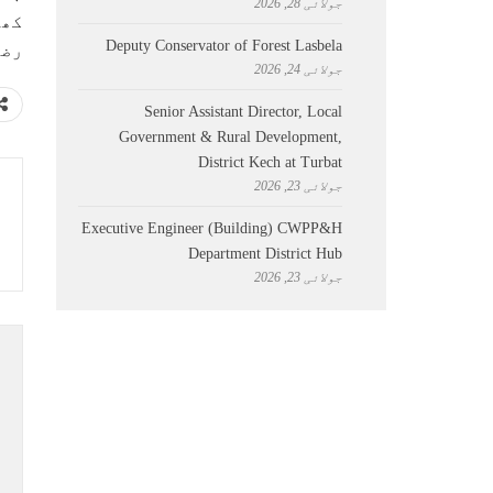
جولائی 28, 2026
Deputy Conservator of Forest Lasbela
رضوان 60 رنز کے 
جولائی 24, 2026
Senior Assistant Director, Local
Government & Rural Development,
District Kech at Turbat
جولائی 23, 2026
Executive Engineer (Building) CWPP&H
Department District Hub
جولائی 23, 2026