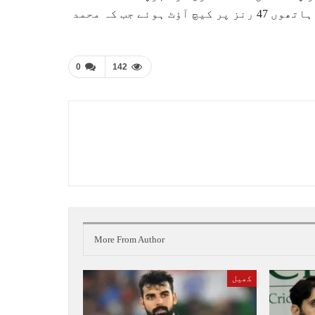
کھیل کے دوسرے روز چھٹی وکٹ بابر اعظم کی گری جو بٹلر کے ہاتھوں 47 رنز پر کیچ آؤٹ ہوئے جب کہ محمد
0
142
More From Author
کھیل