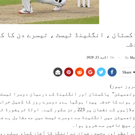
کستان ، انگلینڈ ٹیسٹ ، تیسرے دن کا کھ
شہ
On
اگست 15, 2020
By
Ma
Share
روز نیوز)
تھمپٹن” پاکستان اور انگلینڈ کے درمیان دوسرا ٹیسٹ م
 ہونے کا خدشہ پیدا ہوگیا ہے، دوسرے روز کا کھیل خراب
9 کھلاڑیوں کے نقصان پر 223 رنز سکور کیے۔ او
تھمپٹن میں انگلینڈ سے دوسرے ٹیسٹ میں مدمقابل ہے جہ
 میچ تاخیر سے شروع ہوا۔