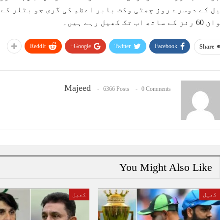
ساتھ اب تک کھیل رہے ہیں۔
ReddIt
Google+
Twitter
Facebook
Share
Majeed
6366 Posts
0 Comments
You Might Also Like
کھیل
کھیل