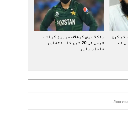
 کو کوچ
بنگلا دیش کیخلاف سیریز کیلئے
ی نے
قومی ٹی 20 ٹیم کا انتخاب،
شاداب باہر
Your emai