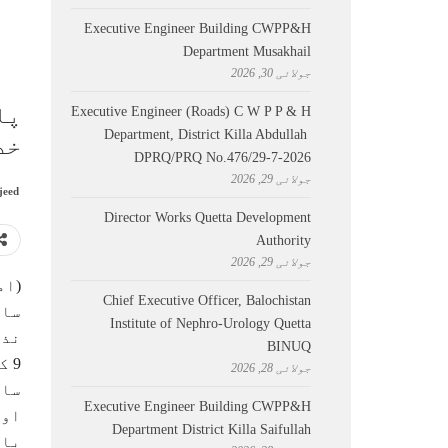
Executive Engineer Building CWPP&H
Department Musakhail
جولائی 30, 2026
پا
Executive Engineer (Roads) C W P P & H
Department, District Killa Abdullah ​
خد
DPRQ/PRQ No.476/29-7-2026
جولائی 29, 2026
jeed
Director Works Quetta Development
Authority
جولائی 29, 2026
(ام
Chief Executive Officer, Balochistan
ساو
Institute of Nephro-Urology Quetta
نذر
BINUQ
جولائی 28, 2026
ساؤ
Executive Engineer Building CWPP&H
اور
Department District Killa Saifullah