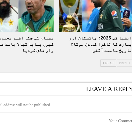
ایشیا کپ 2025؛ پاکستان اور
مصباح کی جگہ اظہر محمود
بھارت کا ٹاکرا کس دن ہوگا؟
کیوں بنایا گیا؟ باسط عل
تاریخ سامنے آگئی
راز فاش کردیا
NEXT
PREV
LEAVE A REPL
l address will not be published.