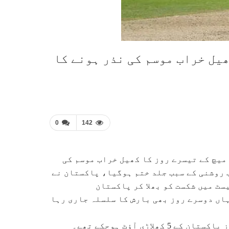
یل خراب موسم کی نذر ہونے کا
0
142
یچ کے تیسرے روز کا کھیل خراب موسم کی
 روشنی کے سبب جلد ختم ہوگیا، پاکستان نے
لڈ ٹریفورڈ ٹیسٹ میں شکست کو بھلا کر پاکستان
اں دوسرے روز بھی بارش کا سلسلہ جاری رہا
بابراعظم اور محمد رضوان نے اننگز کا آغاز کیا، پہلے روز پاکستان کے 5 کھلاڑی آؤٹ ہوچکے تھے۔