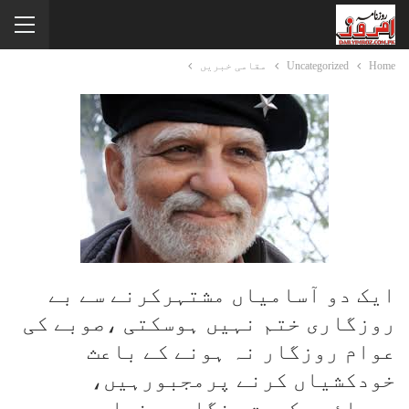
Home
Uncategorized
مقامی خبریں
ایک دو آسامیاں مشتہرکرنے سے بے
روزگاری ختم نہیں ہوسکتی ،صوبے کی
عوام روزگار نہ ہونے کے باعث
خودکشیاں کرنے پرمجبورہیں،
صوبائی حکومت ہنگامی بنیادوں پر