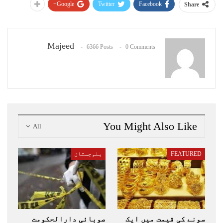
Google+
Twitter
Facebook
Share
Majeed
6366 Posts
0 Comments
You Might Also Like
All
FEATURED
بلوچستان
سونے کی قیمت میں ایک
صوبائی دارالحکومت