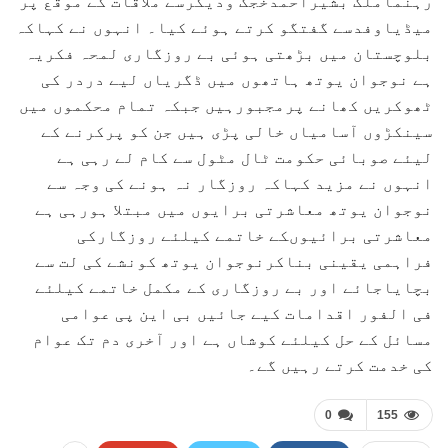
رہنماملک بشیراحمدخجک ودیگرسے ملاقات کے موقع پر
میڈیاوفدسے گفتگو کرتے ہوئے کیا۔ انہوں نے کہاکہ
بلوچستان میں بڑھتی ہوئی بے روزگاری لمحہ فکریہ
ہے نوجوان یوتھ ہاتھوں میں ڈگریاں لیے دردر کی
ٹھوکریں کھانے پرمجبورہیں جبکہ تمام محکموں میں
سینکڑوں آسامیاں خالی پڑی ہیں جن کو پرکرنے کے
لیئے صوبائی حکومت ٹال مٹول سے کام لے رہی ہے
انہوں نے مزید کہاکہ روزگار نہ ہونے کی وجہ سے
نوجوان یوتھ معاشرتی برایوں میں مبتلا ہورہی ہے
معاشرتی برائیوںکے خاتمے کیلئے روزگارکی
فراہمی یقینی بناکرنوجوان یوتھ کونشے کی لت سے
بچایاجائے اور بے روزگاری کے مکمل خاتمے کیلئے
فی الفور اقدامات کیے جائیں بی این پی عوامی
مسائل کے حل کیلئے کوشاں ہے اور آخری دم تک عوام
کی خدمت کرتے رہیں گے۔
0
155