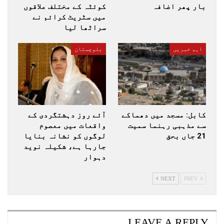
بار پھر اضافہ
کوئٹہ کے مختلف علاقوں
میں سٹریٹ کرائم نے
سراٹھا لیا
اہم خبریں
بلوچستان
کابل: مسجد میں دھماکے
آئے روز دہشتگردی کے
سے مذہبی رہنما سمیت
واقعات میں معصوم
21 جاں بحق
لوگوں کو نشانہ بنایا
جارہا ہے، شکیلہ نوید
دہوار
NEXT
PREV
LEAVE A REPLY