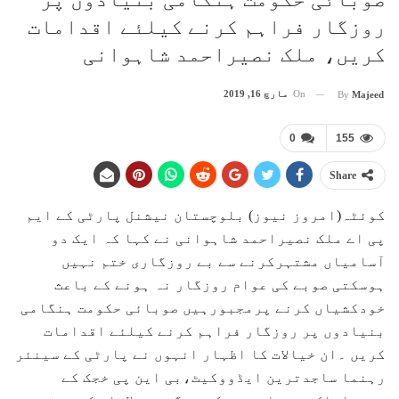
روزگار فراہم کرنے کیلئے اقدامات
کریں، ملک نصیراحمد شاہوانی
On
مارچ 16, 2019
By
Majeed
0
155
Share
کوئٹہ(امروز نیوز) بلوچستان نیشنل پارٹی کے ایم
پی اے ملک نصیراحمد شاہوانی نے کہا کہ ایک دو
آسامیاں مشتہرکرنے سے بے روزگاری ختم نہیں
ہوسکتی صوبے کی عوام روزگار نہ ہونے کے باعث
خودکشیاں کرنے پرمجبورہیں صوبائی حکومت ہنگامی
بنیادوں پر روزگار فراہم کرنے کیلئے اقدامات
کریں ۔ان خیالات کا اظہار انہوں نے پارٹی کے سینئر
رہنما ساجدترین ایڈووکیٹ،بی این پی خجک کے