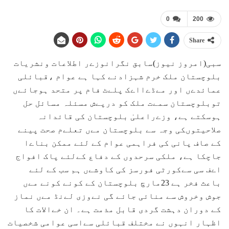
0
200
Share
سبی(امروز نیوز)سابق نگرانوزےر اطلاعات ونشریات
بلوچستان ملک خرم شہزادنے کہا ہے عوام ،قبائلی
عمائدےں اور مےڈےااےک پلےٹ فام پر متحد ہوجائےں
توبلوچستان سمےت ملک کو درپےش مسئلہ مسائل حل
ہوسکتے ہے، وزےراعلیٰ بلوچستان کی قائدانہ
صلاحیتوںکی وجہ سے بلوچستان مےں تعلےم صحت پینے
کے صاف پانی کی فراہمی عوام کے لئے ممکن بناےا
جاچکا ہے، ملکی سرحدوں کے دفاع کےلئے پاک افواج
اےف سی سےکورٹی فورسز کی کاوشےں ہم سب کے لئے
باعث فخر ہے 23مارچ بلوچستان کے کونے کونے مےں
جوش وخروش سے منائی جائے گی نےوزی لےنڈ مےں نماز
کے دوران دہشت گردی قابل مذمت ہے۔ ان خےالات کا
اظہار انہوں نے مختلف قبائلی سےاسی عوامی شخصیات