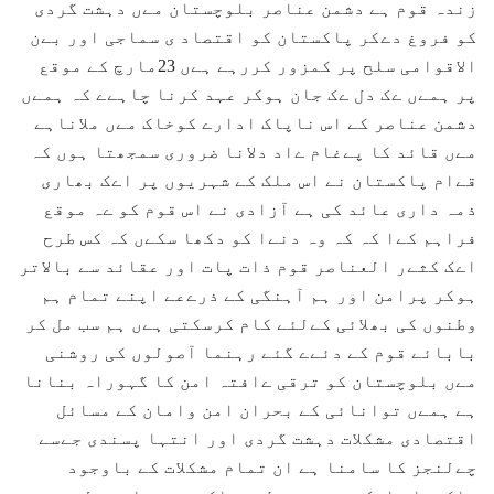
زندہ قوم ہے دشمن عناصر بلوچستان مےں دہشت گردی
کو فروغ دےکر پاکستان کو اقتصاد ی سماجی اور بےن
الاقوامی سلح پر کمزور کررہے ہےں 23مارچ کے موقع
پر ہمےں ےک دل ےک جان ہوکر عہد کرنا چاہےے کہ ہمےں
دشمن عناصر کے اس ناپاک ادارے کوخاک مےں ملاناہے
مےں قائد کا پےغام ےاد دلانا ضروری سمجھتا ہوں کہ
قےام پاکستان نے اس ملک کے شہریوں پر اےک بھاری
ذمہ داری عائد کی ہے آزادی نے اس قوم کو ےہ موقع
فراہم کےا کہ کہ وہ دنےا کو دکھا سکےں کہ کس طرح
اےک کثےر العناصر قوم ذات پات اور عقائد سے بالاتر
ہوکر پرامن اور ہم آہنگی کے ذرےعے اپنے تمام ہم
وطنوں کی بھلائی کےلئے کام کرسکتی ہےں ہم سب مل کر
بابائے قوم کے دئےے گئے رہنما آصولوں کی روشنی
مےں بلوچستان کو ترقی ےافتہ امن کا گہوراہ بنانا
ہے ہمےں توانائی کے بحران امن وامان کے مسائل
اقتصادی مشکلات دہشت گردی اور انتہا پسندی جےسے
چےلنجز کا سامنا ہے ان تمام مشکلات کے باوجود