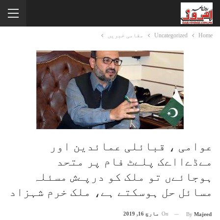
Home
Uncategorized
مقامی خبریں
عوامی ، قبائلی عمائدین اور
مےڈےااےک پلےٹ فام پر متحد
ہوجائےں تو ملک کو درپےش مسئلہ
مسائل حل ہوسکتے ہے، ملک خرم شہزاد
On
مارچ 16, 2019
By
Majeed