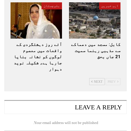
اہم خبریں
بلوچستان
کابل: مسجد میں دھماکے
آئے روز دہشتگردی کے
سے مذہبی رہنما سمیت
واقعات میں معصوم
21 جاں بحق
لوگوں کو نشانہ بنایا
جارہا ہے، شکیلہ نوید
دہوار
NEXT
PREV
LEAVE A REPLY
Your email address will not be published.