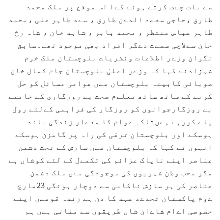
سے بات چےت کرتے ہوئے کےا اس موقع پر ملک محمد
طارق ،حاجی سعےد الدےن طارق ، سےد طاہر علی ،محمد
طاہر عباس منتظر ، محمد بابر ، شاہد خان ، شاہ رخ
خان سےلاچی سمےت دےگر افراد بھی موجود تھے۔سابق
نگران وزےر اطلاعات ونشریات بلوچستان ملک خرم
شہزادنے کہا کہ وزےر اعلیٰ بلوچستان جام کمال خان
صوبائی کابینہ بلوچستان مےں عوامی مسائل کو حل
کرنے کے ساتھ ساتھ تعلےم صحت بے روزگاری کے خاتمے
بے روزگارجوانوں کو روزگار کی فراہمی کےلئے رول
پلے کررہے ہےںتاکہ عوام کا معےار زندگی بلند
ہوسکے اور بلوچستان ترقی کی راہ پر گامزن ہوسکے
انہوں نے کہا کہ بلوچستان مےں سازش کے تحت دشمن
عناصر اپنے ناپاک عزائم کی تکمےل کے لئے کوشاں ہے
مگر محب وطن شہریوں کی موجودگی مےں ملک دشمن
عناصر کی ہر سازش ناکامی سے دوچار ہونگی 23مارچ
ےوم پاکستان تحدےد عہد کا دن ہے زندہ قومےں اپنے
خصوصی اےام شاےان شان طریقوں سے مناتی ہےں ہم