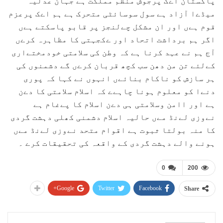
پاکستان اےک پرجوش منظم مملکت ہے جہان عدلیہ
میڈےا آزاد ہے سول سوسائٹی متحرک ہے ہم اےک پرعزم
قوم ہےں اور ان مشکل چےلنجز پر قابو پاسکتے ہےں
اگر ہم برداشت اتحاد اور ےکجہتی کا مظاہرہ کرےں
آج ہم نے عہد کرنا ہے کہ وطن کی سلامتی خودمختےاری
کےلئے تن من دھن سب کچھ قربان کرےں گے دشمنوں کی
ہر سازش کو ناکام بنائےں انہوں نے کہا کہ پوری
دنےا کو معلوم ہونا چاہےے کہ اسلام سلامتی کا دےن
ہے اور اامن وسلامتی ہی دےن اسلام کا پےغام ہے
نےوزی لےنڈ مےں حالیہ اسلام دشمنی کھلی دہشت گردی
کا منہ بولتا ثبوت ہے اقوام متحد نےوزی لےنڈ مےں
ہونے والے دہشت گردی کے واقعہ کی تحقیقات کرے ۔
0
200
Google+
Twitter
Facebook
Share