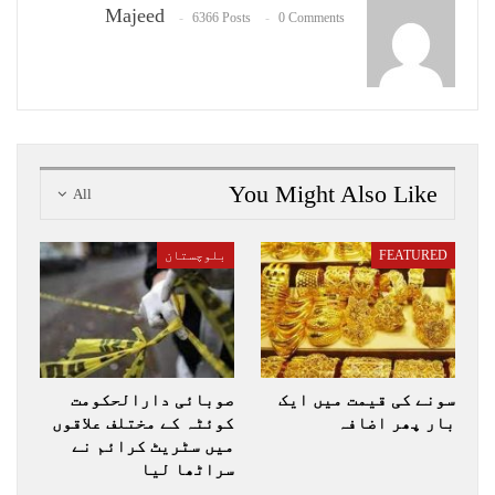
Majeed
6366 Posts
0 Comments
You Might Also Like
All
FEATURED
بلوچستان
سونے کی قیمت میں ایک
صوبائی دارالحکومت
بار پھر اضافہ
کوئٹہ کے مختلف علاقوں
میں سٹریٹ کرائم نے
سراٹھا لیا