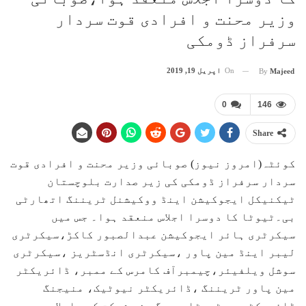
وزیر محنت و افرادی قوت سردار
سرفراز ڈومکی
On
اپریل 19, 2019
By
Majeed
0
146
Share
کوئٹہ(امروز نیوز) صوبائی وزیر محنت و افرادی قوت
سردار سرفراز ڈومکی کی زیر صدارت بلوچستان
ٹیکنیکل ایجوکیشن اینڈ ووکیشنل ٹریننگ اتھارٹی
بی۔ٹیوٹا کا دوسرا اجلاس منعقد ہوا۔ جس میں
سیکرٹری ہائر ایجوکیشن عبدالصبور کاکڑ،سیکرٹری
لیبر اینڈ مین پاور ،سیکرٹری انڈسٹریز ،سیکرٹری
سوشل ویلفیئر،چیمبرآف کامرس کے ممبر، ڈائریکٹر
مین پاور ٹریننگ ،ڈائریکٹر نیوٹیک، منیجنگ
ڈائریکٹر بی ٹیوٹا و دیگر نے شرکت کی۔ اجلاس میں