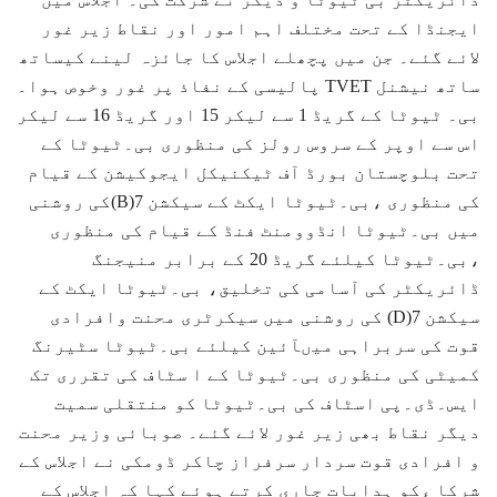
ایجنڈا کے تحت مختلف اہم امور اور نقاط زیر غور
لائے گئے۔ جن میں پچھلے اجلاس کا جائزہ لینے کیساتھ
ساتھ نیشنل TVET پالیسی کے نفاذ پر غور وخوص ہوا۔
بی۔ ٹیوٹا کے گریڈ 1 سے لیکر 15 اور گریڈ 16 سے لیکر
اس سے اوپر کے سروس رولز کی منظوری بی۔ٹیوٹا کے
تحت بلوچستان بورڈ آف ٹیکنیکل ایجوکیشن کے قیام
کی منظوری ،بی۔ٹیوٹا ایکٹ کے سیکشن 7(B)کی روشنی
میں بی۔ٹیوٹا انڈوومنٹ فنڈ کے قیام کی منظوری
،بی۔ٹیوٹا کیلئے گریڈ 20 کے برابر منیجنگ
ڈائریکٹر کی آسامی کی تخلیق، بی۔ٹیوٹا ایکٹ کے
سیکشن 7(D) کی روشنی میں سیکرٹری محنت وافرادی
قوت کی سربراہی میںآئین کیلئے بی۔ٹیوٹا سٹیرنگ
کمیٹی کی منظوری بی۔ٹیوٹا کے ا سٹاف کی تقرری تک
ایس۔ڈی۔پی اسٹاف کی بی۔ٹیوٹا کو منتقلی سمیت
دیگر نقاط بھی زیر غور لائے گئے۔ صوبائی وزیر محنت
و افرادی قوت سردار سرفراز چاکر ڈومکی نے اجلاس کے
شرکا ءکو ہدایات جاری کرتے ہوئے کہا کہ اجلاس کے