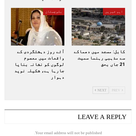
اہم خبریں
بلوچستان
کابل: مسجد میں دھماکے
آئے روز دہشتگردی کے
سے مذہبی رہنما سمیت
واقعات میں معصوم
21 جاں بحق
لوگوں کو نشانہ بنایا
جارہا ہے، شکیلہ نوید
دہوار
NEXT
PREV
LEAVE A REPLY
Your email address will not be published.