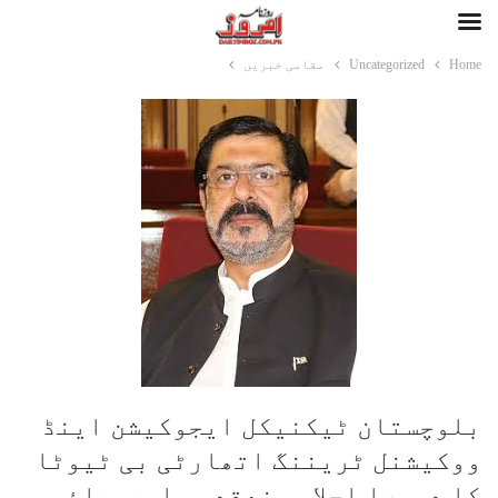
Home
Uncategorized
مقامی خبریں
بلوچستان ٹیکنیکل ایجوکیشن اینڈ
ووکیشنل ٹریننگ اتھارٹی بی ٹیوٹا
کا دوسرا اجلاس منعقد ہوا،صوبائی