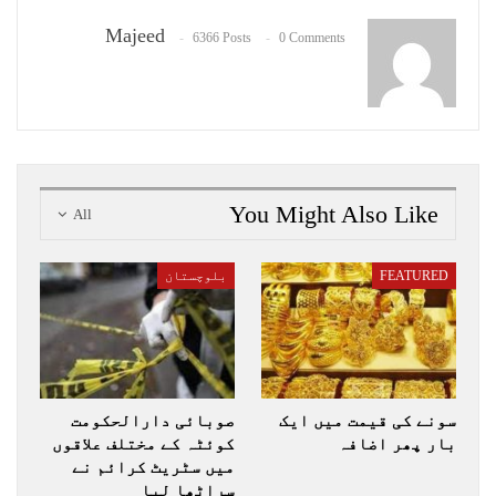
Majeed
6366 Posts
0 Comments
You Might Also Like
All
FEATURED
بلوچستان
سونے کی قیمت میں ایک
صوبائی دارالحکومت
بار پھر اضافہ
کوئٹہ کے مختلف علاقوں
میں سٹریٹ کرائم نے
سراٹھا لیا