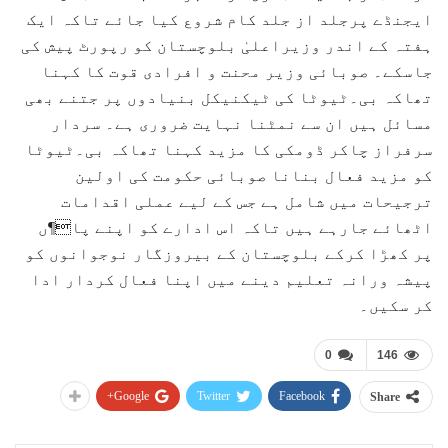
ایجنڈے پرجلد از جلد کام شروع کیا جائے تاکہ ایک
ہفتہ کے اندر وزیراعلیٰ بلوچستان کو رپورٹ پیش کی
جاسکے۔ صوبائی وزیر محنت و افرادی قوت کا کہنا
تھاکہ بی۔ٹیوٹا کی ٹیکنیکل بنیادوں پر جتنے بھی
مسائل ہیں ان سے نمٹنا نہایت ضروری ہے۔ سردار
سرفراز چاکر ڈومکی کا مزید کہنا تھاکہ بی۔ٹیوٹا
کو مزید فعال بنانا صوبائی حکومت کی اولین
ترجیحات میں شامل ہے جس کے لیے عملی اقدامات
اٹھائے جارہے ہیں تاکہ اس ادارے کو اپنے پا¶ں
پر کھڑا کرکے بلوچستان کے بیروزگار نوجوانوں کو
پیشہ ورانہ تعلیم دینے میں اپنا فعال کردار ادا
کر سکیں۔
0
146
Google+
Twitter
Facebook
Share