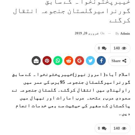
خیبرپختونخوا ہ کے سابق
گورنرامیرگلستان جنجوعہ انتقال
کرگئے
On
فروری 20, 2019
By
Admin
0
140
Share
اسلام آباد( امروز نیوز)خیبرپختونخوا ہ کے سابق
گورنرامیرگلستان جنجوعہ 95برس کی عمر میں
راولپنڈی میں انتقال کرگئے۔ گلستان جنجوعہ نے
سعودی عرب، متحدہ عرب امارات اور نیپال میں
پاکستان کے سفیر کی حیثیت سے بھی خدمات انجام
دیں۔
0
140