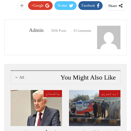
Google+
Twitter
Facebook
Share
Admin
5936 Posts
0 Comments
You Might Also Like
All
اہم خبریں
پاکستان