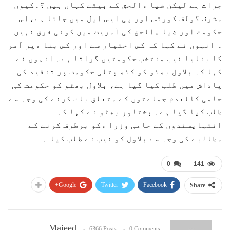
جرات ہے لیکن ضیا ءالحق کے بیٹے کہاں ہیں ؟۔کیوں
مشرف گولف کورٹس اور پی ایس ایل میں جاتا ہے،اس
حکومت اور ضیا ءالحق کی آمریت میں کوئی فرق نہیں
۔ انہوں نے کہا کہ کس اختیار سے اور کس بنا ءپر آمر
کا بنایا نیب منتخب حکومتیں گراتا ہے۔ انہوں نے
کہا کہ بلاول بھٹو کو کٹھ پتلی حکومت پر تنقید کی
پاداش میں طلب کیا گیا ہے، بلاول بھٹو کو حکومت کی
حامی کالعدم جماعتوں کے متعلق بات کرنے کی وجہ سے
طلب کیا گیا ہے۔ بختاور بھٹو نے کہا کہ
انتہاپسندوں کے حامی وزرا ءکو برطرف کرنے کے
مطالبے کی وجہ سے بلاول کو نیب نے طلب کیا ۔
0
141
Google+
Twitter
Facebook
Share
Majeed
6366 Posts
0 Comments