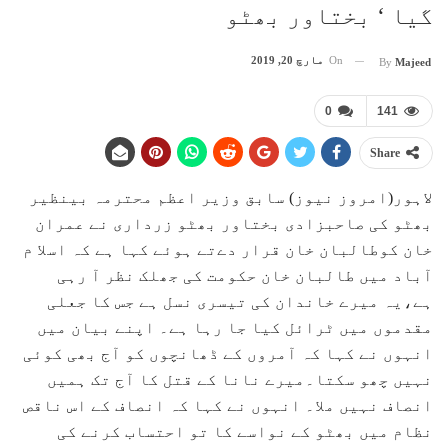
گیا ‘ بختاور بھٹو
On
مارچ 20, 2019
By
Majeed
0
141
Share
لاہور(امروز نیوز) سابق وزیر اعظم محترمہ بینظیر
بھٹو کی صاحبزادی بختاور بھٹو زرداری نے عمران
خان کوطالبان خان قرار دےتے ہوئے کہا ہے کہ اسلا م
آباد میں طالبان خان حکومت کی جھلک نظر آ رہی
ہے،یہ میرے خاندان کی تیسری نسل ہے جس کا جعلی
مقدموں میں ٹرائل کیا جا رہا ہے۔ اپنے بیان میں
انہوں نے کہا کہ آمروں کے ڈھانچوں کو آج بھی کوئی
نہیں چھو سکتا۔میرے نانا کے قتل کا آج تک ہمیں
انصاف نہیں ملا۔ انہوں نے کہا کہ انصاف کے اس ناقص
نظام میں بھٹو کے نواسے کا تو احتساب کرنے کی