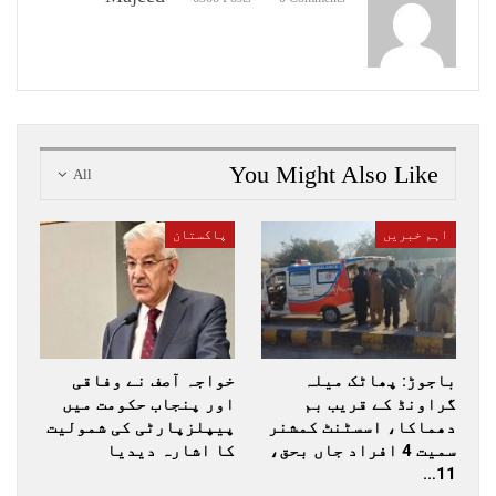
You Might Also Like
All
اہم خبریں
پاکستان
باجوڑ: پھاٹک میلہ
خواجہ آصف نے وفاقی
گراونڈ کے قریب بم
اور پنجاب حکومت میں
دھماکا، اسسٹنٹ کمشنر
پیپلزپارٹی کی شمولیت
سمیت 4 افراد جاں بحق،
کا اشارہ دیدیا
11…