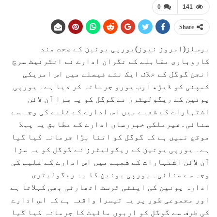
0
141
Share
برسلز(امروز نیوز)یورپی یونین کے صحت مند
کاروباری مقابلے کے نگران ادارے نے انٹرنیٹ سرچ
انجن گوگل کے خلاف ایک نئے فیصلے میں اس امریکی
کمپنی کو ڈیڑھ ارب یورو جرمانہ کر دیا ہے۔ یورپی
یونین کے ریگولیٹرز نے گوگل کو یہ سزا آن لائن
اشتہارات کے شعبے میں اس ادارے کے غلبے کی وجہ سے
سنائی۔غیرملکی خبررساں ادارے کے مطابق یہ پہلا
موقع نہیں ہے کہ گوگل کو اتنا بڑا جرمانہ کیا گیا
ہے۔ یورپی یونین کے ریگولیٹرز نے گوگل کو یہ سزا
آن لائن اشتہارات کے شعبے میں اس ادارے کے غلبے کی
وجہ سے سنائی۔ یورپی یونین کا یہ ریگولیٹری
ادارہ یونین کی اینٹی ٹرسٹ اتھارٹی بھی کہلاتا ہے
اور مجموعی طور پر یہ تیسرا واقعہ ہے کہ اس ادارے
کی طرف سے گوگل کو اربوں مالیت کا جرمانہ کیا گیا