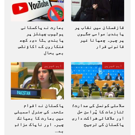
قازقستان میں نقاب پر
بھارت نے پاکستانی
پابندی: عوامی جگہوں
یوٹیوب چینلز پر
پر چہرہ چھپانا غیر
پابندی ہٹا دی، کچھ
قانونی قرار
فنکاروں کے اکاؤنٹس
بھی بحال
اہم خبریں
اہم خبریں
سلامتی کونسل کی صدارت؛
پاکستان نے اقوام
تنازعات کا پُرامن حل
متحدہ کی جنرل اسمبلی
اور علاقائی شراکت داری
میں بھارت کا بھیانک
پاکستان کی ترجیح
چہرہ اور ناپاک عزائم
بے…