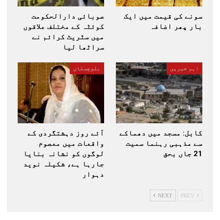
سونے کی قیمت میں ایک
صوبائی دارالحکومت
بار پھر اضافہ
کوئٹہ کے مختلف علاقوں
میں سٹریٹ کرائم نے
سراٹھا لیا
اہم خبریں
بلوچستان
کابل: مسجد میں دھماکے
آئے روز دہشتگردی کے
سے مذہبی رہنما سمیت
واقعات میں معصوم
21 جاں بحق
لوگوں کو نشانہ بنایا
جارہا ہے، شکیلہ نوید
دہوار
NEXT
PREV