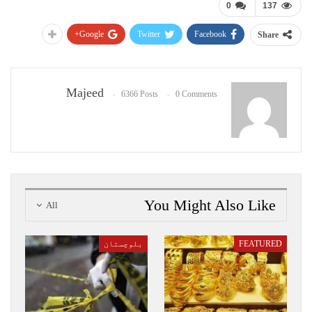
0
137
Google+
Twitter
Facebook
Share
Majeed
6366 Posts
0 Comments
You Might Also Like
All
FEATURED
بلوچستان