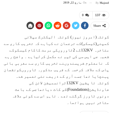
On
مارچ 22, 2019
By
Majeed
0
137
Share
کوئٹہ(امروز نیوز) کوئٹہ الیکٹرک سپلائی
کمپنی(کیسکو)کے ترجمان نے کہاہے کہ تخریب کاری سے
متاثرہ 132KVکے 2ٹاوروںکی مرمت کاکام کیسکوکے
شعبہ جی ایس سی کی ٹیم نے مکمل کرلیاہے ۔ واضح رہے
کہ نامعلوم شرپسندوںنے تخریب کاری سے مغربی بائی
پاس کے علاقہ کرخسہ کے قریب مذکورہ ٹاوروںکونقصان
پہنچایا تھا جسے آری کے ذریعے نئی تعمیر شدہ
کوئٹہ تا پشین 132KVٹرانسمیشن لائن کی
فاونڈیشن(Foundations)کو کاٹ دیاتھاجس کے باعث
دونوں ٹاورز گرگئے تھے ۔ تاہم اس سے کوئی علاقہ
متاثر نہیں ہواتھا۔