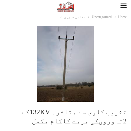
Home
Uncategorized
مقامی خبریں
تخریب کاری سے متاثرہ 132KVکے
2ٹاوروںکی مرمت کاکام مکمل