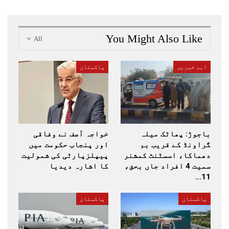
You Might Also Like
All
اہم خبریں
پاکستان
باجوڑ: پھاٹک میلہ
خواجہ آصف نے وفاقی
گراونڈ کے قریب بم
اور پنجاب حکومت میں
دھماکا، اسسٹنٹ کمشنر
پیپلزپارٹی کی شمولیت
سمیت 4 افراد جاں بحق،
کا اشارہ دیدیا
11…
پاکستان
پاکستان