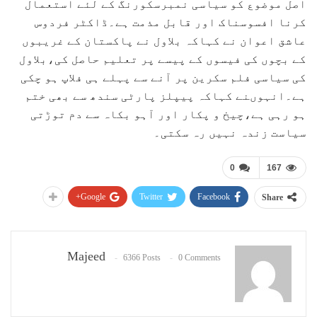
اصل موضوع کو سیاسی نمبرسکورنگ کے لئے استعمال
کرنا افسوسناک اور قابل مذمت ہے۔ڈاکٹر فردوس
عاشق اعوان نے کہاکہ بلاول نے پاکستان کے غریبوں
کے بچوں کی فیسوں کے پیسے پر تعلیم حاصل کی،بلاول
کی سیاسی فلم سکرین پر آنے سے پہلے ہی فلاپ ہو چکی
ہے۔انہوںنے کہاکہ پیپلز پارٹی سندھ سے بھی ختم
ہو رہی ہے،چیخ و پکار اور آہو بکاہ سے دم توڑتی
سیاست زندہ نہیں رہ سکتی۔
0
167
Google+
Twitter
Facebook
Share
Majeed
6366 Posts
0 Comments