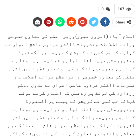
0
167
Share
اسلام آباد (امروز نیوز)وزیر اعظم کی معاون خصوصی
برائے اطلاعات ونشریات ڈاکٹر فردوس عاشق اعوان نے
کہاہے کہ جب کسی نے کرپشن کے پیسے پر آکسفورڈ
یونیورسٹی میں داخلہ لیا ہو تو ایسے ہی ہوتا ہے
کہ ابو، پھوپھو، انکلز کی لوٹ مار نظر نہیں آتی۔
منگل کو معاون خصوصی وزیراعظم برائے اطلاعات و
نشریات ڈاکٹر فردوس عاشق اعوان نے بلاول بھٹو
زرداری کی ٹوئٹ پر ردعمل کا اظہار کرتے ہوئے
کہاکہ جب کسی نے کرپشن کے پیسے پر آکسفورڈ
یونیورسٹی میں داخلہ لیا ہو تو ایسے ہی ہوتا ہے
کہ ابو، پھوپھو، انکلز کی لوٹ مار نظر نہیں آتی۔
انہوںنے کہاکہ وزیراعظم عمران خان نے ممالک میں
معاشی واقتصادی تعاون کی بات کی۔انہوںنے کہاکہ