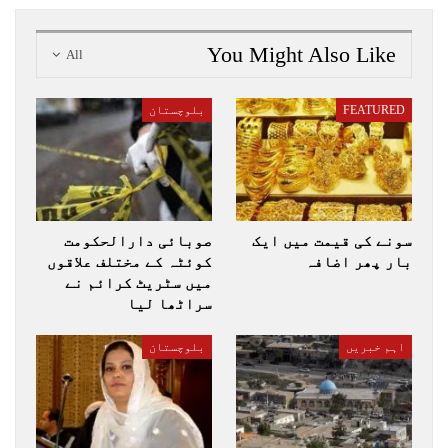
You Might Also Like
All
FEATURED
بلوچستان
سونے کی قیمت میں ایک
صوبائی دارالحکومت
بار پھر اضافہ
کوئٹہ کے مختلف علاقوں
میں سٹریٹ کرائم نے
سراٹھا لیا
اہم خبریں
بلوچستان