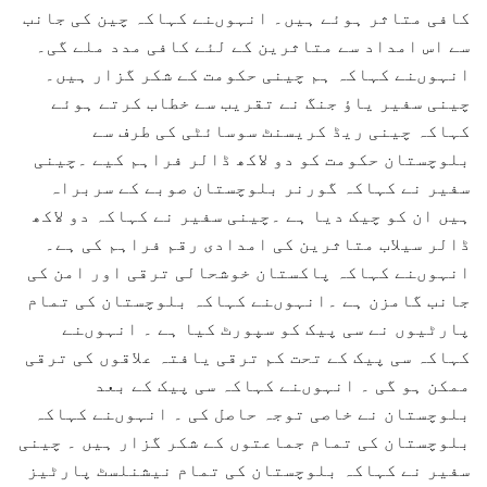
کافی متاثر ہوئے ہیں۔ انہوںنے کہاکہ چین کی جانب
سے اس امداد سے متاثرین کے لئے کافی مدد ملے گی۔
انہوںنے کہاکہ ہم چینی حکومت کے شکر گزار ہیں۔
چینی سفیر یاﺅ جنگ نے تقریب سے خطاب کرتے ہوئے
کہاکہ چینی ریڈ کریسنٹ سوسائٹی کی طرف سے
بلوچستان حکومت کو دو لاکھ ڈالر فراہم کیے ۔چینی
سفیر نے کہاکہ گورنر بلوچستان صوبے کے سربراہ
ہیں ان کو چیک دیا ہے ۔چینی سفیر نے کہاکہ دو لاکھ
ڈالر سیلاب متاثرین کی امدادی رقم فراہم کی ہے۔
انہوںنے کہاکہ پاکستان خوشحالی ترقی اور امن کی
جانب گامزن ہے ۔انہوںنے کہاکہ بلوچستان کی تمام
پارٹیوں نے سی پیک کو سپورٹ کیا ہے ۔ انہوںنے
کہاکہ سی پیک کے تحت کم ترقی یافتہ علاقوں کی ترقی
ممکن ہو گی ۔ انہوںنے کہاکہ سی پیک کے بعد
بلوچستان نے خاصی توجہ حاصل کی ۔ انہوںنے کہاکہ
بلوچستان کی تمام جماعتوں کے شکر گزار ہیں ۔ چینی
سفیر نے کہاکہ بلوچستان کی تمام نیشنلسٹ پارٹیز