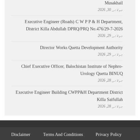
Musakhail
جولائی 30, 2026
Executive Engineer (Roads) C W P P & H Department,
District Killa Abdullah ​DPRQ/PRQ No.476/29-7-2026
جولائی 29, 2026
Director Works Quetta Development Authority
جولائی 29, 2026
Chief Executive Officer, Balochistan Institute of Nephro-
Urology Quetta BINUQ
جولائی 28, 2026
Executive Engineer Building CWPP&H Department District
Killa Saifullah
جولائی 28, 2026
Disclaimer
Terms And Conditions
Privacy Policy