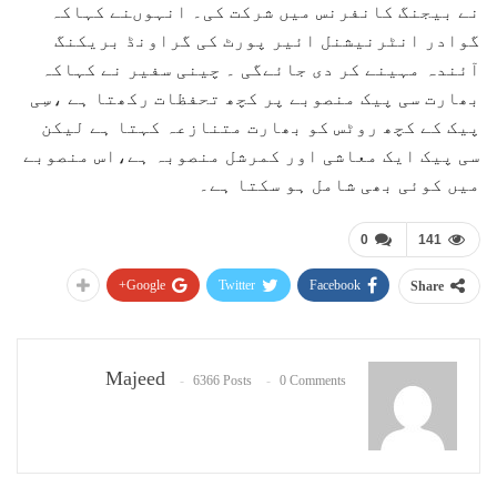
نے بیجنگ کانفرنس میں شرکت کی۔ انہوںنے کہاکہ
گوادر انٹرنیشنل ائیر پورٹ کی گراونڈ بریکنگ
آئندہ مہینے کر دی جائےگی ۔ چینی سفیر نے کہاکہ
بھارت سی پیک منصوبے پر کچھ تحفظات رکھتا ہے ،سِی
پیک کے کچھ روٹس کو بھارت متنازعہ کہتا ہے لیکن
سی پیک ایک معاشی اور کمرشل منصوبہ ہے،اس منصوبے
میں کوئی بھی شامل ہو سکتا ہے۔
0
141
Google+
Twitter
Facebook
Share
Majeed
6366 Posts
0 Comments