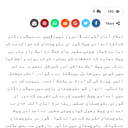
0
141
Share
اسلام آباد / کوئٹہ (امروز نیوز)چین نے سیلاب زدگان
کےلئے امدادی چیک گور نر بلوچستان کے حوالے سے کر
دیا ہے جبکہ چینی سفیر یاﺅ جنگ نے ایک بار پھر سی
پیک بھارت کے تحفظات کو مسترد کرتے ہوئے واضح کیا
ہے کہ سی پیک ایک معاشی اور کمرشل منصوبہ ہے اس
میں کوئی بھی شامل ہوسکتا ہے ، گوادر انٹرنیشنل
ائیر پورٹ کی گراونڈ بریکنگ آئندہ مہینے کر دی
جائےگی۔ اتوار کو بلوچستان ہاﺅس میں سیلاب زدگان
میں امدادی چیک تقسیم کرنے کی تقریب کے دور ان
گورنر بلوچستان جسٹس ریٹائرڈ امان اللہ خان نے
امدادی چیک وصول کیا،چینی سفیر نے امدادی چیک
بلوچستان حکومت کے حوالے کیا۔ گور نر بلوچستان
نے کہاکہ بلوچستان میں حالیہ بارشوں سے بعض علاقے