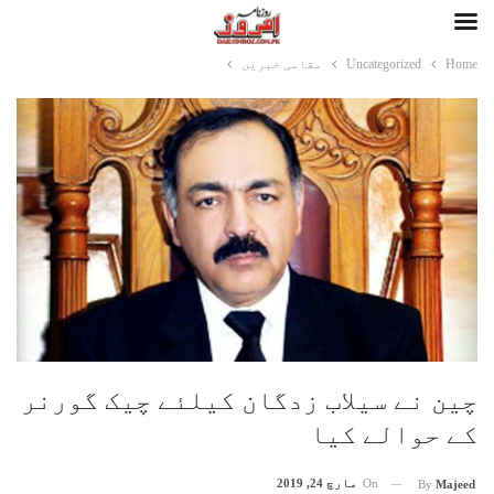
Home
Uncategorized
مقامی خبریں
چین نے سیلاب زدگان کیلئے چیک گورنر
کے حوالے کیا
On
مارچ 24, 2019
By
Majeed