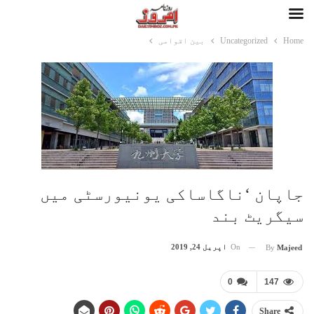
Home
Uncategorized
بین اقوامی
جاپان ‘ناگاساکی یونیورسٹی میں
سیگریٹ بند
On
اپریل 24, 2019
By
Majeed
0
147
Share