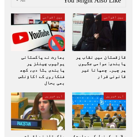
You Might Also Like
All
بین اقوامی
بین اقوامی
قازقستان میں نقاب پر
بھارت نے پاکستانی
پابندی: عوامی جگہوں
یوٹیوب چینلز پر
پر چہرہ چھپانا غیر
پابندی ہٹا دی، کچھ
قانونی قرار
فنکاروں کے اکاؤنٹس
بھی بحال
اہم خبریں
اہم خبریں
سلامتی کونسل کی صدارت؛
پاکستان نے اقوام