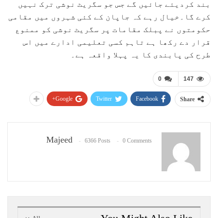
بند کردیئے جائیں گے جس جو سگریٹ نوشی ترک نہیں
کرے گا۔خیال رہے کہ جاپان کے کئی شہروں میں مقامی
حکومتوں نے پبلک مقامات پر سگریٹ نوشی کو ممنوع
قرار دے رکھا ہے تاہم کسی تعلیمی ادارے میں اس
طرح کی پابندی کا یہ پہلا واقعہ ہے۔
0
147
Google+
Twitter
Facebook
Share
Majeed
6366 Posts
0 Comments