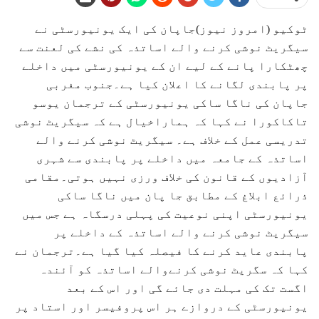
ٹوکیو (امروز نیوز)جاپان کی ایک یونیورسٹی نے
سیگریٹ نوشی کرنے والے اساتذہ کی نشے کی لعنت سے
چھٹکارا پانے کے لیے ان کے یونیورسٹی میں داخلے
پر پابندی لگانے کا اعلان کیا ہے۔جنوب مغربی
جاپان کی ناگا ساکی یونیورسٹی کے ترجمان یوسو
تاکاکورا نے کہا کہ ہماراخیال ہے کہ سیگریٹ نوشی
تدریسی عمل کے خلاف ہے۔ سیگریٹ نوشی کرنے والے
اساتذہ کے جامعہ میں داخلے پر پابندی سے شہری
آزادیوں کے قانون کی خلاف ورزی نہیں ہوتی۔مقامی
ذرائع ابلاغ کے مطابق جا پان میں ناگا ساکی
یونیورسٹی اپنی نوعیت کی پہلی درسگاہ ہے جس میں
سیگریٹ نوشی کرنے والے اساتذہ کے داخلے پر
پابندی عاید کرنے کا فیصلہ کیا گیا ہے۔ترجمان نے
کہا کہ سگریٹ نوشی کرنےوالے اساتذہ کو آئندہ
اگست تک کی مہلت دی جائے گی اور اس کے بعد
یونیورسٹی کے دروازے ہر اس پروفیسر اور استاد پر