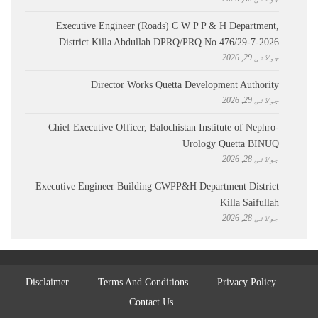
Executive Engineer (Roads) C W P P & H Department,
District Killa Abdullah ​DPRQ/PRQ No.476/29-7-2026
جولائی 29, 2026
Director Works Quetta Development Authority
جولائی 29, 2026
Chief Executive Officer, Balochistan Institute of Nephro-
Urology Quetta BINUQ
جولائی 28, 2026
Executive Engineer Building CWPP&H Department District
Killa Saifullah
جولائی 28, 2026
Disclaimer
Terms And Conditions
Privacy Policy
Contact Us