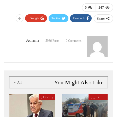
0
147
Google+
Twitter
Facebook
Share
Admin
5936 Posts
0 Comments
You Might Also Like
All
اہم خبریں
پاکستان