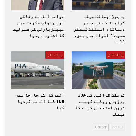
باجوڑ: پھاٹک میلہ
خواجہ آصف نے وفاقی
گراونڈ کے قریب بم
اور پنجاب حکومت میں
دھماکا، اسسٹنٹ کمشنر
پیپلزپارٹی کی شمولیت
سمیت 4 افراد جاں بحق،
کا اشارہ دیدیا
11…
پاکستان
پاکستان
ٹریفک قوانین کی خلاف
ائیرکارگو چارجز میں
ورزیاں روکنے کیلئے
100 گنا اضافہ کردیا
ڈرون استعمال کرنے کا
گیا
فیصلہ
NEXT
PREV