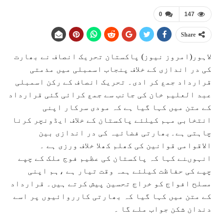
0
147
Share
لاہور(امروز نیوز) پاکستان تحریک انصاف نے بھارت
کی در اندازی کے خلاف پنجاب اسمبلی میں مذمتی
قرارداد جمع کر ادی۔ تحریک انصاف کے رکن اسمبلی
عبد العلیم خان کی جانب سے جمع کرائی گئی قرارداد
کے متن میں کہا گیا ہے کہ مودی سرکار اپنی
انتخابی مہم کیلئے پاکستان کے خلاف ایڈونچر کرنا
چاہتی ہے۔بھارتی فضائیہ کی در اندازی بین
الاقوامی قوانین کی کھلم کھلا خلاف ورزی ہے ۔
انہوںنے کہا کہ پاکستان کی عظیم فوج ملک کے چپے
چپے کی حفاظت کیلئے ہمہ وقت تیار ہے ،ہم اپنی
مسلح افواج کو خراج تحسین پیش کرتے ہیں۔ قرارداد
کے متن میں کہا گیا کہ بھارتی کارروائیوں پر اسے
دندان شکن جواب ملے گا ۔