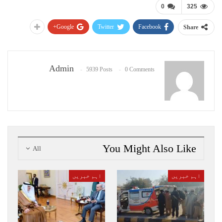
0
325
Google+
Twitter
Facebook
Share
Admin
5939 Posts
0 Comments
You Might Also Like
All
اہم خبریں
اہم خبریں