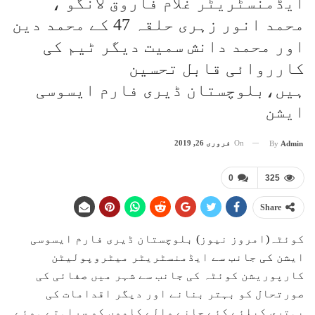
ایڈمنسٹریٹر غلام فاروق لانگو ،
محمد انور زہری حلقہ 47 کے محمد دین
اور محمد دانش سمیت دیگر ٹیم کی
کارروائی قابل تحسین
ہیں،بلوچستان ڈیری فارم ایسوسی
ایشن
On
فروری 26, 2019
By
Admin
0
325
Share
کوئٹہ(امروز نیوز) بلوچستان ڈیری فارم ایسوسی
ایشن کی جانب سے ایڈمنسٹریٹر میٹروپولیٹن
کارپوریشن کوئٹہ کی جانب سے شہر میں صفائی کی
صورتحال کو بہتر بنانے اور دیگر اقدامات کی
بہتری کیلئے کئے جانے والے کاموں کو سراہتے ہوئے