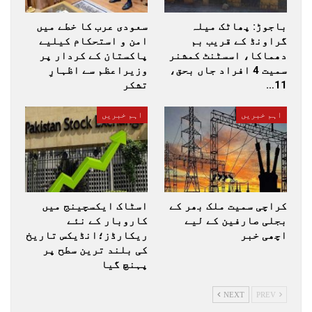
باجوڑ: پھاٹک میلہ
سعودی عرب کا خطے میں
گراونڈ کے قریب بم
امن و استحکام کیلیے
دھماکا، اسسٹنٹ کمشنر
پاکستان کے کردار پر
سمیت 4 افراد جاں بحق،
وزیراعظم سے اظہارِ
11…
تشکر
اہم خبریں
اہم خبریں
کراچی سمیت ملک بھر کے
اسٹاک ایکسچینج میں
بجلی صارفین کے لیے
کاروبار کے نئے
اچھی خبر
ریکارڈز؛انڈیکس تاریخ
کی بلند ترین سطح پر
پہنچ گیا
NEXT
PREV