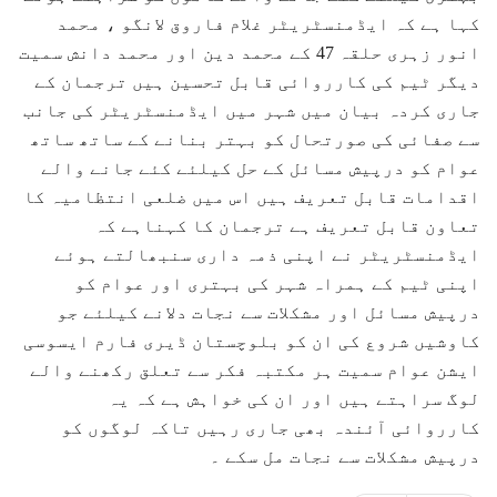
کہا ہے کہ ایڈمنسٹریٹر غلام فاروق لانگو ، محمد
انور زہری حلقہ 47 کے محمد دین اور محمد دانش سمیت
دیگر ٹیم کی کارروائی قابل تحسین ہیں ترجمان کے
جاری کردہ بیان میں شہر میں ایڈمنسٹریٹر کی جانب
سے صفائی کی صورتحال کو بہتر بنانے کے ساتھ ساتھ
عوام کو درپیش مسائل کے حل کیلئے کئے جانے والے
اقدامات قابل تعریف ہیں اس میں ضلعی انتظامیہ کا
تعاون قابل تعریف ہے ترجمان کا کہناہے کہ
ایڈمنسٹریٹر نے اپنی ذمہ داری سنبھالتے ہوئے
اپنی ٹیم کے ہمراہ شہر کی بہتری اور عوام کو
درپیش مسائل اور مشکلات سے نجات دلانے کیلئے جو
کاوشیں شروع کی ان کو بلوچستان ڈیری فارم ایسوسی
ایشن عوام سمیت ہر مکتبہ فکر سے تعلق رکھنے والے
لوگ سراہتے ہیں اور ان کی خواہش ہے کہ یہ
کارروائی آئندہ بھی جاری رہیں تاکہ لوگوں کو
درپیش مشکلات سے نجات مل سکے ۔