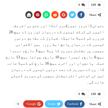
0
149
Share
بنوئی (امروز نیوز)سری لنکا اور جنوبی افریقہ
الیون کی کرکٹ ٹیموں کے درمیان ٹور ون ڈے میچ 28
فروری کو کھیلا جائیگا۔شیڈول کے مطابق دونوں
ٹیموں کے درمیان پانچ ایک روزہ بین الاقوامی
میچوں پر مشتمل سیریز کا پہلا میچ 3 مارچ، دوسرا
میچ 6 مارچ، تیسرا میچ 10 مارچ، چوتھا میچ 13 مارچ
جبکہ پانچواں اور آخری میچ 16 مارچ کو کھیلا جائے
گا۔ ون ڈے سیریز کے بعد دونوں ٹیموں کے درمیان
تین ٹی ٹونٹی انٹرنیشنل میچوں کی سیریز کھیلی
جائے گی۔
0
149
Google+
Twitter
Facebook
Share