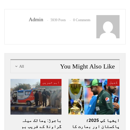
Admin
5939 Posts
0 Comments
You Might Also Like
All
کھیل
اہم خبریں
ایشیا کپ 2025؛
باجوڑ: پھاٹک میلہ
پاکستان اور بھارت کا
گراونڈ کے قریب بم