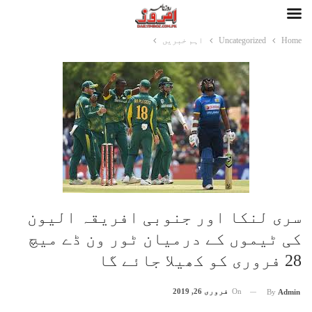
Home
Uncategorized
اہم خبریں
سری لنکا اور جنوبی افریقہ الیون
کی ٹیموں کے درمیان ٹور ون ڈے میچ
28 فروری کو کھیلا جائے گا
On
فروری 26, 2019
By
Admin