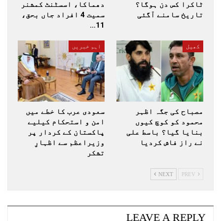
ٹاکرا کس دن ہوگا؟
دھماکا، اسسٹنٹ کمشنر
تاریخ سامنے آگئی
سمیت 4 افراد جاں بحق،
11…
کھیل
اہم خبریں
مصباح کی جگہ اظہر
سعودی عرب کا خطے میں
محمود کو کوچ کیوں
امن و استحکام کیلیے
بنایا گیا؟ باسط علی
پاکستان کے کردار پر
نے راز فاش کردیا
وزیراعظم سے اظہارِ
تشکر
NEXT
PREV
LEAVE A REPLY