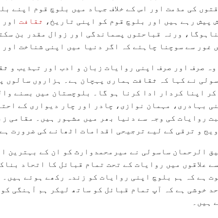
توں کی مذمت اور اس کے خلاف جہاد میں بلوچ قوم اپنے بل
 پیش رہے ہیں اور بلوچ قوم کو اپنی تاریخ،
ثقافت
اور ا
اہوگا، ورنہ قباحتوں پسماندگی اور زوال مقدر بن سکتی
 غور سے سوچنا چاہئے کہ اگر دنیا میں اپنی شناخت اور 
وہ صرف اور صرف اپنی روایات زبان و ادب اور تہذیب و ثق
ولی نے کہا کہ ثقافت ہماری پہچان ہے۔ ہزاروں سالوں پر
کر اپنا کردار ادا کرنا ہو گا۔ بلوچستان میں بسنے وال
ی بہادری، مہمان نوازی، چادر اور چار دیواری کے احتر
ت روایات کی وجہ سے دنیا بھر میں مشہور ہیں۔ مقامی ز
یج و ترقی کے لیے ترجیحی اقدامات اٹھانے کی ضرورت ہے
ق الرحمان ساسولی نے میرمحمدوارث کو ان کے بہترین اق
ے علاقوں میں روایات کے تحت تمام قبائل کا اتحاد بناک
ت ہے کہ ہم بلوچ اپنی روایات کو زندہ رکھے ہوئے ہیں۔ 
د خوشی ہے کہ آپ تمام قبائل کو ساتھ لیکر ہم آہنگی کو 
 ہیں۔