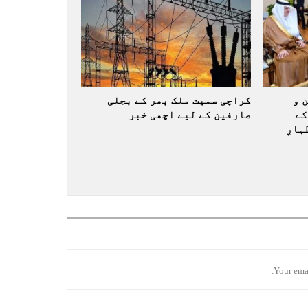
 و
کراچی سمیت ملک بھر کے بجلی
کے
صارفین کے لیے اچھی خبر
ارِ
Your emai