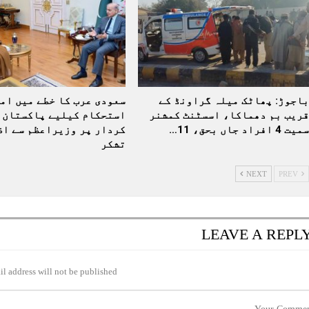
باجوڑ: پھاٹک میلہ گراونڈ کے
سعودی عرب کا خطے میں امن
قریب بم دھماکا، اسسٹنٹ کمشنر
استحکام کیلیے پاکستان 
سمیت 4 افراد جاں بحق، 11…
کردار پر وزیراعظم سے اظہ
تشکر
NEXT
PREV
LEAVE A REPL
l address will not be published.