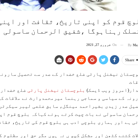
وچ قوم کو اپنی تاریخ، ثقافت اور اپنی
سلک رہناہوگا ،شفیق الرحمان ساسولی
On
فروری 27, 2021
By
Ma
Share
چستان نیشنل پارٹی ضلع خضدار کے صدر سے تحصیل سارونہ
قات
ار(امروز ویب ڈیسک)
بلوچستان نیشنل پارٹی
ضلع خضدار 
ونہ کے سیاسی و سماجی رہنما میرمحمدوارث نے ملاقات ک
یل صدر زیدی بشیراحمد مینگل، سابق ضلعی لیبر سیکرٹر
حمان ساسولی نے بات چیت کرتے ہوئے کہاکہ بلوچ قوم اپن
ی ہے اور ہماری بلوچی ادب ہی بلوچ قوم کی تاریخ، ثقاف
ات کتنے کٹھن اور مشکل کیو ں نہ ہوں مگر حق اور مظلوم 