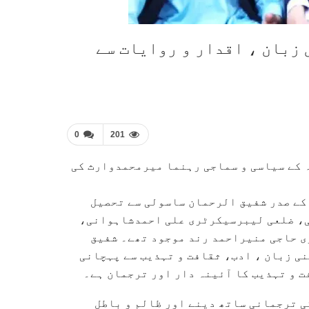
 زبان ، اقدار و روایات سے
0
201
 کے سیاسی و سماجی رہنما میرمحمدوارث کی
کے صدر شفیق الرحمان ساسولی سے تحصیل
ی، ضلعی لیبرسیکرٹری علی احمدشاہوانی،
ی حاجی منیراحمد رند موجود تھے۔ شفیق
ی زبان ، ادب، ثقافت و تہذیب سے پہچانی
ت و تہذیب کا آئینہ دار اور ترجمان ہے۔
کی ترجمانی ساتھ دینے اور ظالم و باطل