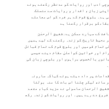
وچی ادب اور روایات کو مدنظر رکھتے ہوئے
پنی زبان ، اقدار و روایات سے منسلک
 ہے۔ بلوچ قوم کے ہر فرد کو اس معاملے
بقاءکو برقرار رکھنا ہے
افت کے سہارے ممکن ہے۔شفیق الرحمٰن
 محیط تاریخ کو زندہ رکھنے کے لیے ہمیں
ی تمام قومیں اور بلوچ قوم کے تمام قبائل
ام اور خواتین کواعلیٰ مقام دینے جیسی
بانوں بالخصوص براہوی اور بلوچی زبان کی
۔
دامات پر داد دیتے ہوئے کہاکہ سارونہ
ر ساتھ لیکر چلنا اس بات کا منہ بولتا
شفیق الرحمان ساسولی نے مزید کہا، مجھے
فروغ دے رہے ہیں۔ اور روایات کو زندہ رکھ