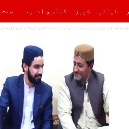
ٹینڈر
شوبز
کالم و اداریہ
صحت 
خ، ثقافت اور اپنی زبان ، اقدار و روایات سے منسلک رہناہوگا ،شفیق الرحمان