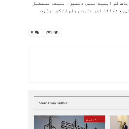
یات کو اہمیت نہیں دیتیں، ہمیشہ مستقبل
یب، ثقافت اور مثبت روایات کو اولیت
0
201
More From Author
اہم خبریں