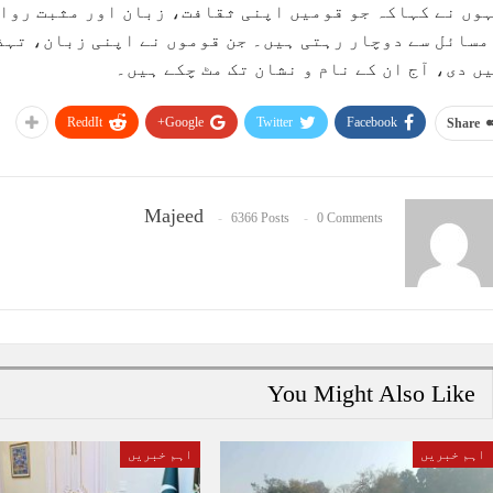
وں نے کہاکہ جو قومیں اپنی ثقافت، زبان اور مثبت روا
مسائل سے دوچار رہتی ہیں۔ جن قوموں نے اپنی زبان، تہذ
ں دی، آج ان کے نام و نشان تک مٹ چکے ہیں۔
ReddIt
Google+
Twitter
Facebook
Share
Majeed
6366 Posts
0 Comments
You Might Also Like
اہم خبریں
اہم خبریں