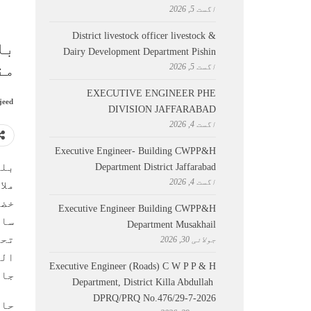
اگست 5, 2026
District livestock officer livestock &
بل
Dairy Development Department Pishin
من
اگست 5, 2026
EXECUTIVE ENGINEER PHE
jeed
DIVISION JAFFARABAD
اگست 4, 2026
Executive Engineer- Building CWPP&H
بلو
Department District Jaffarabad
اگست 4, 2026
ملا
خضد
Executive Engineer Building CWPP&H
سار
Department Musakhail
تحص
جولائی 30, 2026
الر
Executive Engineer (Roads) C W P P & H
جات
Department, District Killa Abdullah ​
DPRQ/PRQ No.476/29-7-2026
حال