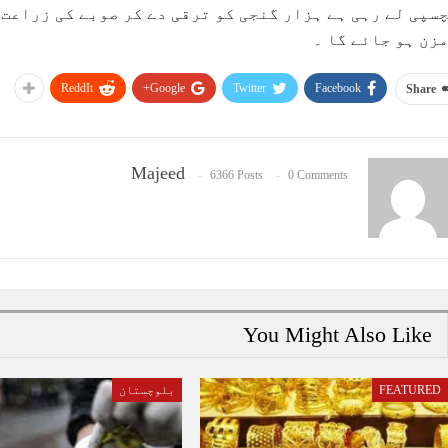
سپی لے رہی ہے ہزار گنجی کو ترقی دے کر صوبے کی زراعت 
زن ہو جائے گا ۔
ReddIt
Google+
Twitter
Facebook
Share
Majeed
6366 Posts
0 Comments
You Might Also Like
FEATURED
بلوچستان