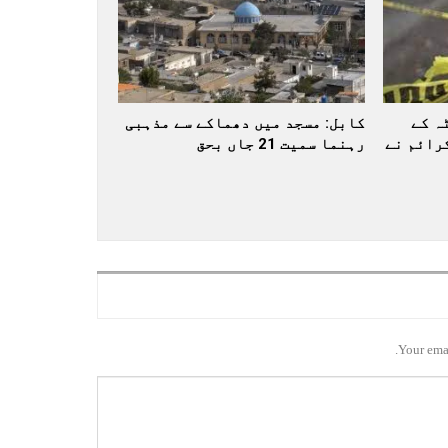
ہ کے
کابل: مسجد میں دھماکے سے مذہبی
رائم نے
رہنما سمیت 21 جاں بحق
Your emai