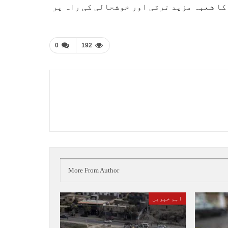
کا شعبہ مزید ترقی اور خوشحالی کی راہ پر
0
192
More From Author
اہم خبریں