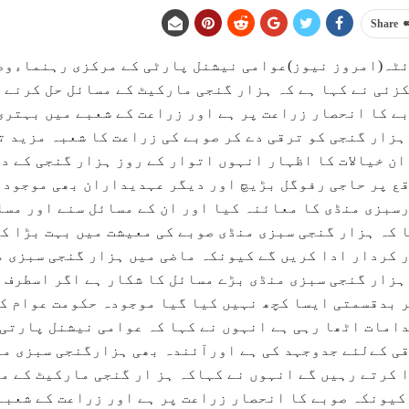
Share
ٹہ(امروز نیوز)عوامی نیشنل پارٹی کے مرکزی رہنماءوص
زئی نے کہا ہے کہ ہزار گنجی مارکیٹ کے مسائل حل کرنے 
ے کا انحصار زراعت پر ہے اور زراعت کے شعبے میں بہتری
ہزار گنجی کو ترقی دے کر صوبے کی زراعت کا شعبہ مزید ت
ان خیالات کا اظہار انہوں اتوار کے روز ہزار گنجی کے د
ع پر حاجی رفوگل بڑیچ اور دیگر عہدیداران بھی موجود ت
سبزی منڈی کا معائنہ کیا اور ان کے مسائل سنے اور مسا
 کہ ہزار گنجی سبزی منڈی صوبے کی معیشت میں بہت بڑا کر
 کردار ادا کریں گے کیونکہ ماضی میں ہزار گنجی سبزی م
ہزار گنجی سبزی منڈی بڑے مسائل کا شکار ہے اگر اسطرف 
 بدقسمتی ایسا کچھ نہیں کیا گیا موجودہ حکومت عوام ک
امات اٹھا رہی ہے انہوں نے کہا کہ عوامی نیشنل پارتی 
ی کےلئے جدوجہد کی ہے اورآئندہ بھی ہزارگنجی سبزی من
 کرتے رہیں گے انہوں نے کہاکہ ہز ار گنجی مارکیٹ کے م
کیونکہ صوبے کا انحصار زراعت پر ہے اور زراعت کے شعبے