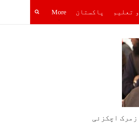
و تعلیم
پاکستان
More
 زمرک اچکزئی