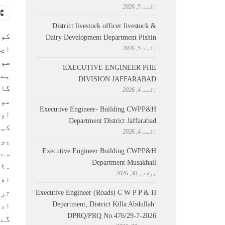
اگست 5, 2026
District livestock officer livestock &
کوئ
Dairy Development Department Pishin
اگست 5, 2026
اچک
صوب
EXECUTIVE ENGINEER PHE
ہے 
DIVISION JAFFARABAD
گا 
اگست 4, 2026
موق
Executive Engineer- Building CWPP&H
اور
Department District Jaffarabad
کہا
اگست 4, 2026
پور
Executive Engineer Building CWPP&H
سے 
Department Musakhail
مگر
جولائی 30, 2026
اقد
ترق
Executive Engineer (Roads) C W P P & H
Department, District Killa Abdullah ​
ادا
DPRQ/PRQ No.476/29-7-2026
گے 