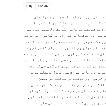
0
192
وبائی وزیر زراعت انجینئر زمرک خان
کے لئے اپنا کردار ادا کریں گے کیونکہ
 لانے کےلئے صوبائی حکومت دلچسپی لے رہی
رقی اور خوشحالی کی راہ پر گامزن ہو جائے
ورے کے موقع پر بات چیت کرتے ہوئے کیا اس
ھے اس موقع پر انہوں نے ہزار گنجی فروٹ
ئل حل کرنے کی یقین دہانی کرائی انہوں نے
ادار ادا کر رہی ہے جس کےلئے ہم اپنا بھر
نڈی پر کوئی توجہ نہیں دی گئی جس کی وجہ
توجہ دی جاتی توآج صورتحال مختلف ہوتی
ی ترقی اور خوشحالی کےلئے ہر ممکن
اقتدار میں ہو یا نہ ہو ہمیشہ عوام کی
ڈی کے مسائل حل کرنے کےلئے اپنا کردار
سائل حل کرنے کے لئے اپنا کردار ادا کریں
 میں بہتری لانے کےلئے صوبائی حکومت