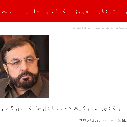
ٹینڈر
شوبز
کالم و اداریہ
صحت 
 مسائل حل کریں گے ، زمرک اچکزئی
ار گنجی مارکیٹ کے مسائل حل کریں گے ،
On
اپریل 28, 2019
By
Ma