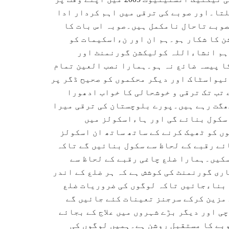
لتا۔اور صوبے کی ترقی میں اہم کردار ادا
کہ 2003 اور 2004 کے بڑے بڑے منصوبے تاحال نامکمل ہیں۔صوبہ اس بات کا
ن کا شکار ہو۔ہم ان اور نءاسکیمات کو
۔ہم انشاءاللہ کولیکشن گورنمنٹ اور
کا پیسہ ضائع نہ ہو۔ہمارا نصب العین تمام
ئیواسٹاک اور دیگر محکموں کو صحیح ڈگر پر
 تب تک ترقی و خوشحالی کا خواب ادھورا
ھگت رہے ہیں۔پورے بلوچستان کی ترقی میرا
سکول بنائے گی اور ہاءاسکولز میں
ں کو ٹھیک کرنے کے ساتھ ساتھ ان اسکولز
ئے رقبے کے لحاظ سے سکول بنائیں گے تاکہ
سکیں۔ہمارا ضلع چاغی رقبے کے لحاظ سے
ری گورنمنٹ کی کوشش ہے کہ ہر ضلع کے اندر
 بناءجائیں تاکہ لوگوں کی ضروریات ضلع
 مزین کرکے سرجنز تعینات کئے جائیں گے
ی اور دیگر بڑے شہروں میں علاج کے بجائے
وبے کا مستقبل روشن ہے۔ہمیں لوگوں کی