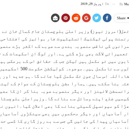
On
اپریل 29, 2019
By
Ma
Share
ھل(امروز نیوز) وزیر اعلیٰ بلوچستان جام کمال خان نے
نمنٹ پولی ٹیکنیک انسٹیٹیوٹ فار بوائیز کی افتتاحی ت
رانوں کی ناقص منصوبہ بندی سے صوبے کے اکثر بڑے منصوب
تعمیراتی لاگت بھی بڑھ گئی ہے۔اور لوگ ان اسکیمات کے
بوں میں تو مکمل ہیں لیکن جب کہ حقائق اس کے برعکس ہیں
سالوں سے نامکمل 
اءاللہ اس سال جون تک مکمل کیا جائے گا۔ہم جدید اور پ
تہ بنا سکتے ہیں۔ہمارا مشن بلوچستان کے عوام کے لیئے
انسمشن لائینز اور دیگر منصوبے صوبہ بنا کر ان کا معی
یمیں ضلع اپنے وسائل سے بنائے گا۔وزیراعلیٰ بلوچستان 
ھڑا کو میونسپل کمیٹی بنانے کا بھی اعلان کیا۔انہوں ن
ر آسامیاں اور دیگر محکموں میں بھی سینکڑوں آسامیاں 
سامیاں پیدا کی جائیں گی جس سے بے روز گاری کا کسی حد