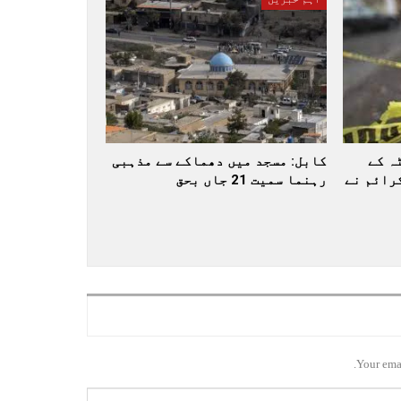
ہ کے
کابل: مسجد میں دھماکے سے مذہبی
رائم نے
رہنما سمیت 21 جاں بحق
Your emai