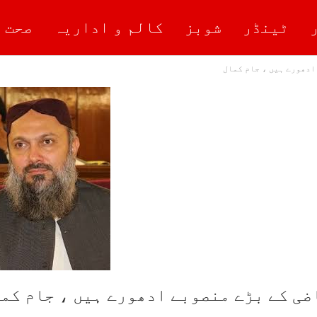
ٹینڈر
شوبز
کالم و اداریہ
صحت 
ادھورے ہیں ، جام کمال
ضی کے بڑے منصوبے ادھورے ہیں ، جام کم