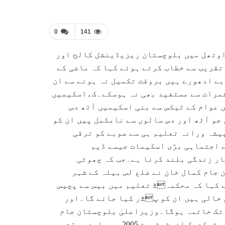
0
141
 اوتھل میں بلوچستان ریزیڈینشل کالج اور
قریب سے خطاب کرتے ہوئے کہا کہ ماضی کے
ے ادھورے ہیں بروقت تکمیل نہ ہونے سے ان
 ثمرات سے مستفید بھی نہ ہوسکے۔کءاسکیمیں
 عوام کے ٹیکس سے بنی اسکیمیں آٹھ دس
ہیں۔موجودہ کولیکشن حکومت 500 اسکیمیں جو آٹھ اور دس سالوں سے نامکمل پیں ان کو
یشہ ورانہ تعلیم ہی سے صوبے کو ترقی
 اجتماہی بڑی اسکیمات جیسے ڈیم
ار زندگی بلند کرنا ہے۔جب کہ چھوٹی
جام کمال خان نے ضلع لس بیلہ کے شہر
ے کہا کہ محکمہ± تعلیم میں بیس سے پچیس
خالی ہیں ان کو پ±ر کیا جائے گا۔اور
 تک خاتمہ ہوگا۔وزیراعلیٰ بلوچستان جام
کمال خان نے کہا کہ اگر بلوچستان ریزیڈنشل کالج اور پولی ٹیکنیک انسٹیٹیوٹ 2005 میں اپنے وقت پر