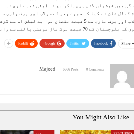
گی میں خوشیاں لانی ہیں۔اگر ہم نے اپنی ذمہ داری نہ ن
 کمال خان نے کہا کہ صوبے بھر کے سیلاب اور برف باری س
سیلاب اور برف باری سے 5 فیصد نقصان ہوا ہے ل
وچستان کے 70 فیصد لوگ مال مویشی پالنے سے وابستہ ہیں ان کو فائدہ ہوا ہے۔
ReddIt
Google+
Twitter
Facebook
Share
Majeed
6366 Posts
0 Comments
You Might Also Like
FEATURED
بلوچستان