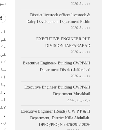
اگست 5, 2026
jeed
District livestock officer livestock &
Dairy Development Department Pishin
اگست 5, 2026
اوت
گور
EXECUTIVE ENGINEER PHE
DIVISION JAFFARABAD
حکم
اگست 4, 2026
کی 
کتا
Executive Engineer- Building CWPP&H
Department District Jaffarabad
اگست 4, 2026
انش
یاف
Executive Engineer Building CWPP&H
،ٹر
Department Musakhail
اسک
جولائی 30, 2026
لاک
Executive Engineer (Roads) C W P P & H
ہزا
Department, District Killa Abdullah ​
نءآ
DPRQ/PRQ No.476/29-7-2026