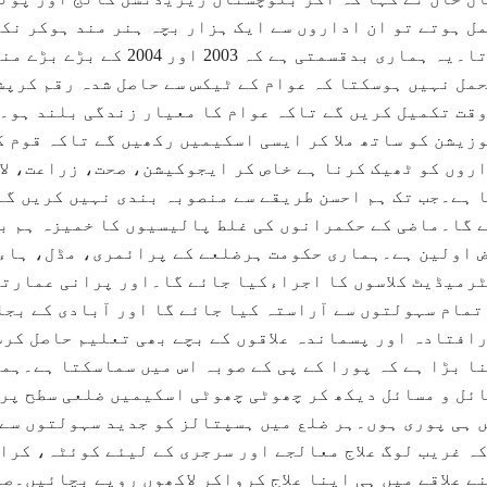
ل ہوتے تو ان اداروں سے ایک ہزار بچہ ہنر مند ہوکر نک
کرتا۔یہ ہماری بدقسمتی ہے 
مل نہیں ہوسکتا کہ عوام کے ٹیکس سے حاصل شدہ رقم کرپش
قت تکمیل کریں گے تاکہ عوام کا معیار زندگی بلند ہو
زیشن کو ساتھ ملا کر ایسی اسکیمیں رکھیں گے تاکہ قوم 
روں کو ٹھیک کرنا ہے خاص کر ایجوکیشن، صحت، زراعت، لا
ا ہے۔جب تک ہم احسن طریقے سے منصوبہ بندی نہیں کریں گے
 گا۔ماضی کے حکمرانوں کی غلط پالیسیوں کا خمیزہ ہم ب
 اولین ہے۔ہماری حکومت ہرضلعے کے پرائمری، مڈل، ہاء
رمیڈیٹ کلاسوں کا اجراءکیا جائے گا۔اور پرانی عمارتو
تمام سہولتوں سے آراستہ کیا جائے گا اور آبادی کے بجا
افتادہ اور پسماندہ علاقوں کے بچے بھی تعلیم حاصل کر
ا بڑا ہے کہ پورا کے پی کے صوبہ اس میں سماسکتا ہے۔ہما
ئل و مسائل دیکھ کر چھوٹی چھوٹی اسکیمیں ضلعی سطح پر
 ہی پوری ہوں۔ہر ضلع میں ہسپتالز کو جدید سہولتوں سے
ہ غریب لوگ علاج معالجے اور سرجری کے لیئے کوئٹہ، کراچ
ے علاقے میں ہی اپنا علاج کرواکر لاکھوں روپے بچائیں۔ص