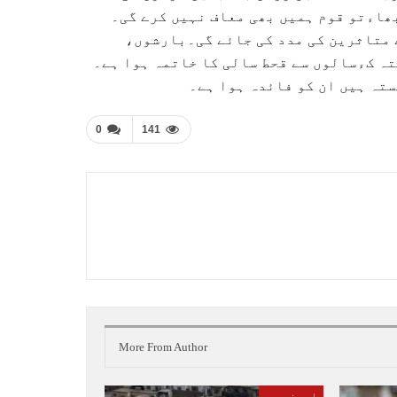
بھاءتو قوم ہمیں بھی معاف نہیں کرے گی۔
ے متاثرین کی مدد کی جائے گی۔بارشوں،
یکن اس سے گزشتہ کءسالوں سے قحط سالی کا خاتمہ ہوا ہے۔
0
141
More From Author
اہم خبریں