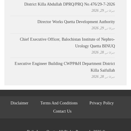
District Killa Abdullah ​DPRQ/PRQ No.476/29-7-2026
جولائی 29, 2026
Director Works Quetta Development Authority
جولائی 29, 2026
Chief Executive Officer, Balochistan Institute of Nephro-
Urology Quetta BINUQ
جولائی 28, 2026
Executive Engineer Building CWPP&H Department District
Killa Saifullah
جولائی 28, 2026
Disclaimer
Terms And Conditions
Privacy Policy
Contact Us