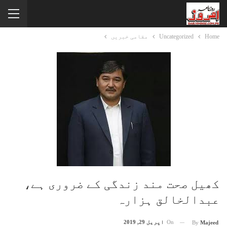
Home
Uncategorized
مقامی خبریں
کھیل صحت مند زندگی کے ضروری ہے،
عبدالخالق ہزارہ
On
اپریل 29, 2019
By
Majeed