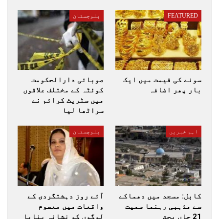
FEATURED
بلوچستان
سونے کی قیمت میں ایک
صوبائی دارالحکومت
بار پھر اضافہ
کوئٹہ کے مختلف علاقوں
میں سٹریٹ کرائم نے
سراٹھا لیا
اہم خبریں
بلوچستان
کابل: مسجد میں دھماکے
آئے روز دہشتگردی کے
سے مذہبی رہنما سمیت
واقعات میں معصوم
21 جاں بحق
لوگوں کو نشانہ بنایا