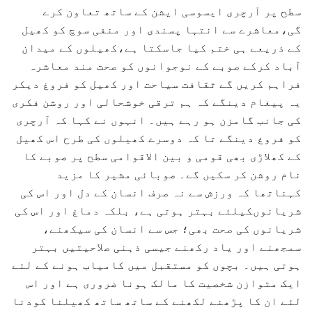
سطح پر آرچری ایسوسی ایشن کے ساتھ تعاون کرے
گی،معاشرے سے انتہا پسندی اور منفی سوچ کو کھیل
کے ذریعے ہی ختم کیا جاسکتا ہے،کھیلوں کے میدان
آباد کرکے صوبے کے نوجوانوں کو صحت مند معاشرہ
فراہم کریں گے ثقافت سیاحت اور کھیل کو فروغ دیکر
یہ پیغام دینگے کہ ہم ترقی خوشحالی اور روشن فکری
کی جانب گامزن ہو رہے ہیں۔ انہوں نے کہا کہ آرچری
کو فروغ دینگے تا کہ دوسرے کھیلوں کی طرح اس کھیل
کے کھلاڑی بھی قومی و بین الاقوامی سطح پر صوبے کا
نام روشن کر سکیں گے۔ صوبائی مشیر کا مزید
کہناتھا کہ ورزش سے نہ صرف انسان کے دل اور اس کی
شریانوںکیلئے بہتر ہوتی ہے، بلکہ دماغ اور اس کی
شریانوں کی صحت بھی؛ جس سے انسان کی سیکھنے،
سمجھنے اور یاد رکھنے جیسی ذہنی صلاحیتیں بہتر
ہوتی ہیں۔ بچوں کو مستقبل میں کامیاب ہونے کے لئے
ایک متوازن شخصیت کا مالک ہونا ضروری ہے اور اس
لئے ان کا پڑھنے لکھنے کے ساتھ ساتھ کھیلنا کودنا