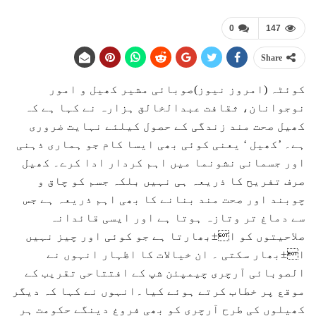
0
147
Share
کوئٹہ (امروز نیوز)صوبائی مشیر کھیل و امور
نوجوانان، ثقافت عبدالخالق ہزارہ نے کہا ہے کہ
کھیل صحت مند زندگی کے حصول کیلئے نہایت ضروری
ہے۔ ’کھیل ‘ یعنی کوئی بھی ایسا کام جو ہماری ذہنی
اور جسمانی نشونما میں اہم کردار ادا کرے۔ کھیل
صرف تفریح کا ذریعہ ہی نہیں بلکہ جسم کو چاق و
چوبند اور صحت مند بنانے کا بھی اہم ذریعہ ہے جس
سے دماغ تر وتازہ ہوتا ہے اور ایسی قائدانہ
صلاحیتوں کو ا±بھارتا ہے جو کوئی اور چیز نہیں
ا±بھار سکتی ۔ ان خیالات کا اظہار انہوں نے
الصوبائی آرچری چیمپئن شپ کے افتتاحی تقریب کے
موقع پر خطاب کرتے ہوئے کیا۔انہوں نے کہا کہ دیگر
کھیلوں کی طرح آرچری کو بھی فروغ دینگے حکومت ہر