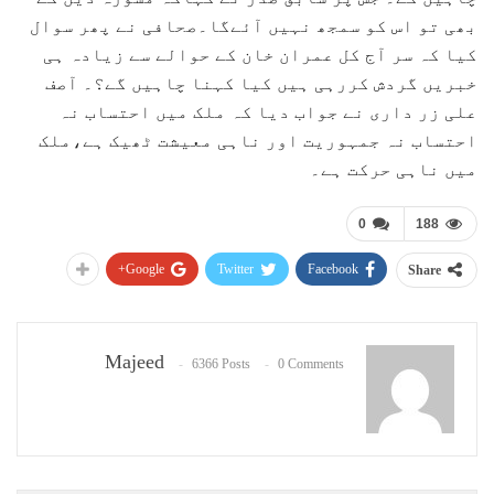
بھی تو اس کو سمجھ نہیں آئےگا۔صحافی نے پھر سوال
کیا کہ سر آج کل عمران خان کے حوالے سے زیادہ ہی
خبریں گردش کررہی ہیں کیا کہنا چاہیں گے؟۔ آصف
علی زر داری نے جواب دیا کہ ملک میں احتساب نہ
احتساب نہ جمہوریت اور ناہی معیشت ٹھیک ہے،ملک
میں ناہی حرکت ہے۔
0
188
Google+
Twitter
Facebook
Share
Majeed
6366 Posts
0 Comments