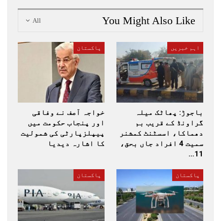
You Might Also Like
All
اہم خبریں
پاکستان
باجوڑ: پھاٹک میلہ
خواجہ آصف نے وفاقی
گراونڈ کے قریب بم
اور پنجاب حکومت میں
دھماکا، اسسٹنٹ کمشنر
پیپلزپارٹی کی شمولیت
سمیت 4 افراد جاں بحق،
کا اشارہ دیدیا
11…
پاکستان
پاکستان