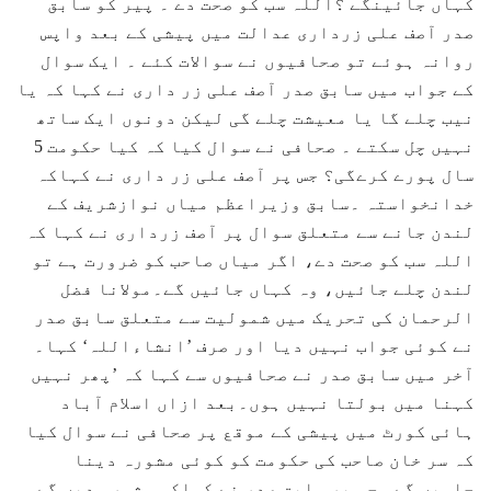
کہاں جائینگے ؟اللہ سب کو صحت دے ۔ پیر کو سابق
صدر آصف علی زرداری عدالت میں پیشی کے بعد واپس
روانہ ہوئے تو صحافیوں نے سوالات کئے ۔ ایک سوال
کے جواب میں سابق صدر آصف علی زر داری نے کہا کہ یا
نیب چلے گا یا معیشت چلے گی لیکن دونوں ایک ساتھ
نہیں چل سکتے ۔ صحافی نے سوال کیا کہ کیا حکومت 5
سال پورے کرےگی؟ جس پر آصف علی زر داری نے کہاکہ
خدانخواستہ ۔سابق وزیراعظم میاں نوازشریف کے
لندن جانے سے متعلق سوال پر آصف زرداری نے کہا کہ
اللہ سب کو صحت دے، اگر میاں صاحب کو ضرورت ہے تو
لندن چلے جائیں، وہ کہاں جائیں گے۔مولانا فضل
الرحمان کی تحریک میں شمولیت سے متعلق سابق صدر
نے کوئی جواب نہیں دیا اور صرف ’انشاءاللہ‘ کہا۔
آخر میں سابق صدر نے صحافیوں سے کہا کہ ’پھر نہیں
کہنا میں بولتا نہیں ہوں۔بعد ازاں اسلام آباد
ہائی کورٹ میں پیشی کے موقع پر صحافی نے سوال کیا
کہ سر خان صاحب کی حکومت کو کوئی مشورہ دینا
چاہیں گے۔ جس پر سابق صدر نے کہاکہ مشورہ دیں گے