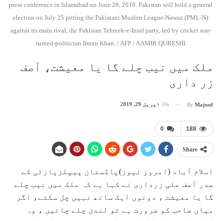
press conference in Islamabad on June 28, 2018. Pakistan will hold a general
election on July 25 pitting the Pakistani Muslim League-Nawaz (PML-N)
against its main rival, the Pakistan Tehreek-e-Insaf party, led by cricket star-
turned-politician Imran Khan. / AFP / AAMIR QURESHI
ملک میں نیب چلے گا یا معیشت، آصف
زر داری
On
اپریل 29, 2019
By
Majeed
0
188
Share
اسلام آباد (امروز نیوز)پاکستان پیپلزپارٹی کے
صدر آصف علی زرداری نے کہا ہے کہ ملک میں نیب چلے
گا یا معیشت ، دونوں ایک ساتھ نہیں چل سکتے، اگر
میاں صاحب کو ضرورت ہے تو لندن چلے چائیں ، وہ