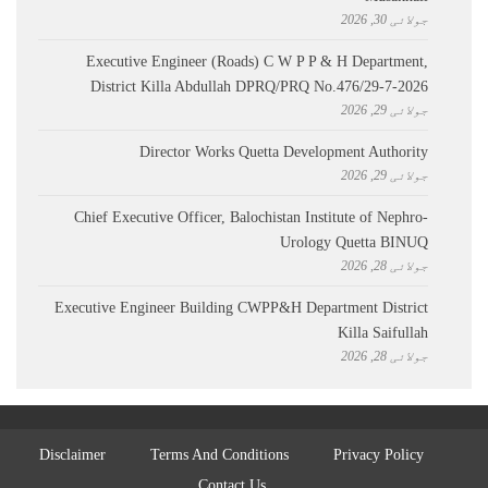
جولائی 30, 2026
Executive Engineer (Roads) C W P P & H Department,
District Killa Abdullah ​DPRQ/PRQ No.476/29-7-2026
جولائی 29, 2026
Director Works Quetta Development Authority
جولائی 29, 2026
Chief Executive Officer, Balochistan Institute of Nephro-
Urology Quetta BINUQ
جولائی 28, 2026
Executive Engineer Building CWPP&H Department District
Killa Saifullah
جولائی 28, 2026
Disclaimer
Terms And Conditions
Privacy Policy
Contact Us