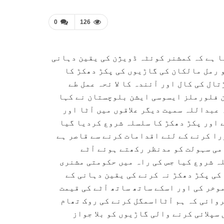
0
126
 ہے کہ کمشنر کوئٹہ ڈویژن کی یقین دہانی
 رمل مالکان کی گاڑیوں کی پکڑ دھکڑ کا
ال کی کال اور آئندہ کا لا ئحہ عمل طے
 فلورملز ایسوسی ایشن بلوچستان نے کہا
 عبداللہ سمیت دیگر علاقوں میں آٹا اور
 اور پکڑ دھکڑ کا سلسلہ شروع کردیا گیا
را کرنے کے لئے اقدامات کرنے سے قاصر ہے
امی سہولت کو مدنظر رکھتے ہوئے آٹے
ہ شروع کیا جس کی راہ میں حکومتی مشنری
کی پکڑ دھکڑ نہ کرنے کی یقین دہانی کے
 ایشن نے 27جنوری کی ہڑتال موخر کی اور اسکے ساتھ ساتھ آٹے کی قیمت
روائی کہ ہم آٹااسمگل کرنے کی روک تھام
سپلائی کرنے والی گاڑیوں کو بلا جواز