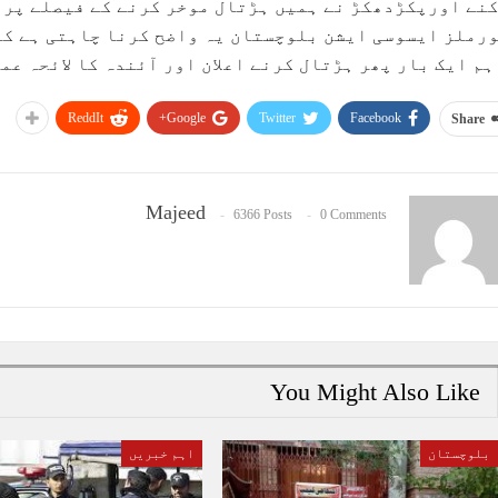
نے اورپکڑدھکڑ نے ہمیں ہڑتال موخر کرنے کے فیصلے پر 
رملز ایسوسی ایشن بلوچستان یہ واضح کرنا چاہتی ہے کہ 
ہم ایک بار پھر ہڑتال کرنے اعلان اور آئندہ کا لائحہ عم
ReddIt
Google+
Twitter
Facebook
Share
Majeed
6366 Posts
0 Comments
You Might Also Like
بلوچستان
اہم خبریں