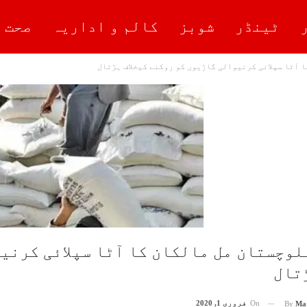
ٹینڈر
شوبز
کالم و اداریہ
صحت 
 آٹا سپلائی کرنیوالی گاڑیوں کو روکنے کیخلاف ہڑتال
لوچستان مل مالکان کا آٹا سپلائی کرنیو
تال
On
فروری 1, 2020
By
Ma