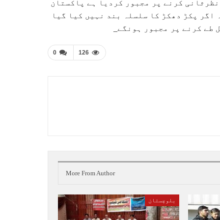
نظرثانی کرنے پر مجبور کردیا ہے پاکستان
اگر پکڑ دھکڑ کا سلسلہ بند نہیں کیا گیا
ل طے کرنے پر مجبور ہونگے_
0
126
More From Author
بلوچستان