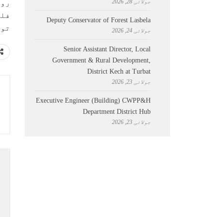
جولائی 28, 2026
روک
فلو
Deputy Conservator of Forest Lasbela
تو 
جولائی 24, 2026
Senior Assistant Director, Local
Government & Rural Development,
District Kech at Turbat
جولائی 23, 2026
Executive Engineer (Building) CWPP&H
Department District Hub
جولائی 23, 2026