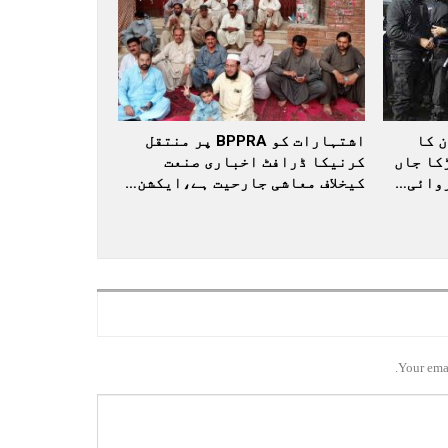
 کا
اشتہارات کو BPPRA پر منتقل
کا جاں
کرنیکا ڈرافٹ اخباری صنعت
کیخلاف معاشی جارحیت ہے،ایکشن…
Your emai