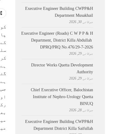
Executive Engineer Building CWPP&H
Department Musakhail
جولائی 30, 2026
کوئ
Executive Engineer (Roads) C W P P & H
پاک
Department, District Killa Abdullah ​
کے 
DPRQ/PRQ No.476/29-7-2026
سلس
جولائی 29, 2026
کرن
Director Works Quetta Development
ہے 
Authority
گند
جولائی 29, 2026
ہے۔
جس 
Chief Executive Officer, Balochistan
اور
Institute of Nephro-Urology Quetta
BINUQ
رکا
جولائی 28, 2026
میں
Executive Engineer Building CWPP&H
میں
Department District Killa Saifullah