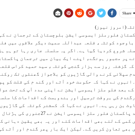
Share
ٹہ(امروز نیوز)
ستان فلورملز ایسوسی ایشن بلوچستان کے ترجمان نے کہا
باوجود کوئٹہ، قلعہ عبداللہ سمیت دیگر علاقوں میں فلو
لہ شروع کردیا گیا ہے۔اگر یہ سلسلہ جاری رہا تو ہم ہڑت
ے پر مجبور ہونگے، اپنے ایک بیان میں ترجمان پاکستان
کہ گزشتہ روز سے ہزار گنجی کوئٹہ، سید حمید کراس قلعہ
م سپلائی کرنے والی گاڑیوں کو بلاجواز گھنٹوں تک روکنے
انہوں نے کہا کہ حکومت خود آٹے اور گند م کی قلت کو پو
کے بعد فلو ملز ایسوسی ایشن نے اپنی مدد آپ کے تحت عو
گندم کی بروقت ترسیل اور بندوبست کے اقدامات کا سلسل
وٹ بن رہی ہے۔انہوں نے کہا کہ کمشنر کوئٹہ کی گاڑیوں 
بعد پاکستان فلور ملز ایسوسی
 کمی کے لئے بھی اقدامات کئے اور یہ بھی یقین دہانی ک
 بھی تعاون کریں گے۔لیکن ایک بار پھر گندم اور آٹے کی 