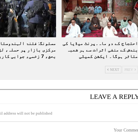
احتجاج کے دو ماہ۔پرنٹ میڈیا کی
مستونگ: فتنۃ الہندوستان
بندش کے منفی اثرات سے ہر شعبہ
مرکزی بازار پر حملہ، لڑ
متاثر ہوگا۔ ایکشن کمیٹی
بحق، 7 زخمی، جوابی کارروائی…
NEXT
PREV
LEAVE A REPL
l address will not be published.