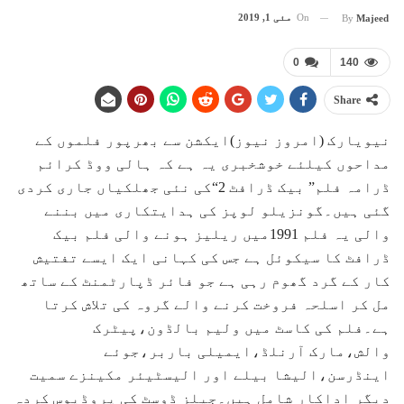
On
مئی 1, 2019
By
Majeed
0
140
Share
نیویارک (امروز نیوز)ایکشن سے بھرپور فلموں کے
مداحوں کیلئے خوشخبری یہ ہے کہ ہالی ووڈ کرائم
ڈرامہ فلم” بیک ڈرافٹ 2“کی نئی جھلکیاں جاری کردی
گئی ہیں۔گونزیلو لوپز کی ہدایتکاری میں بننے
والی یہ فلم 1991میں ریلیز ہونے والی فلم بیک
ڈرافٹ کا سیکوئل ہے جس کی کہانی ایک ایسے تفتیش
کار کے گرد گھوم رہی ہے جو فائر ڈپارٹمنٹ کے ساتھ
مل کر اسلحہ فروخت کرنے والے گروہ کی تلاش کرتا
ہے۔فلم کی کاسٹ میں ولیم بالڈون،پیٹرک
والش،مارک آرنلڈ،ایمیلی باربر،جوئے
اینڈرسن،الیشا بیلے اور الیسٹیئر مکینزے سمیت
دیگر اداکار شامل ہیں۔جیلز ڈوسٹ کی پروڈیوس کردہ