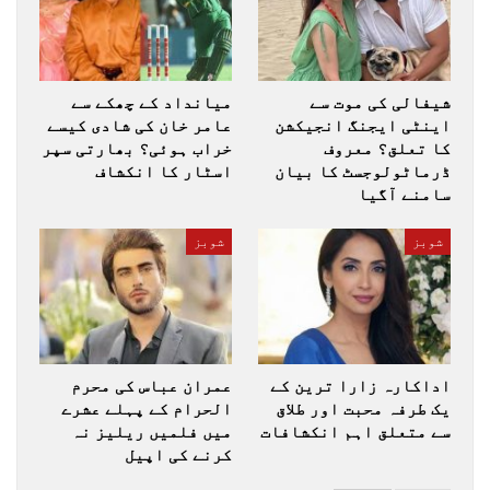
شیفالی کی موت سے
میانداد کے چھکے سے
اینٹی ایجنگ انجیکشن
عامر خان کی شادی کیسے
کا تعلق؟ معروف
خراب ہوئی؟ بھارتی سپر
ڈرماٹولوجسٹ کا بیان
اسٹار کا انکشاف
سامنے آگیا
شوبز
شوبز
اداکارہ زارا ترین کے
عمران عباس کی محرم
یک طرفہ محبت اور طلاق
الحرام کے پہلے عشرے
سے متعلق اہم انکشافات
میں فلمیں ریلیز نہ
کرنے کی اپیل