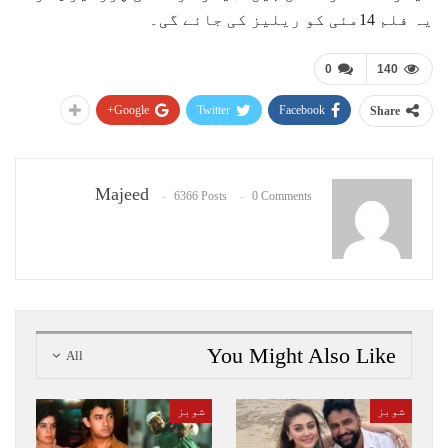
یہ فلم 14مئی کو ریلیز کی جائے گی۔
0
140
Google+
Twitter
Facebook
Share
Majeed
6366 Posts
0 Comments
You Might Also Like
All
شوبز
شوبز