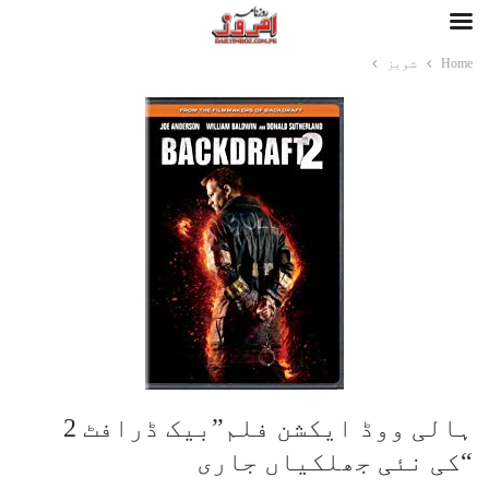
Home
شوبز
ہالی ووڈ ایکشن فلم”بیک ڈرافٹ 2
“کی نئی جھلکیاں جاری